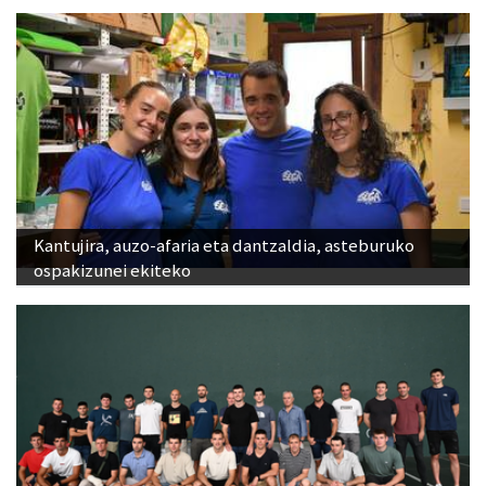
Kantujira, auzo-afaria eta dantzaldia, asteburuko
ospakizunei ekiteko