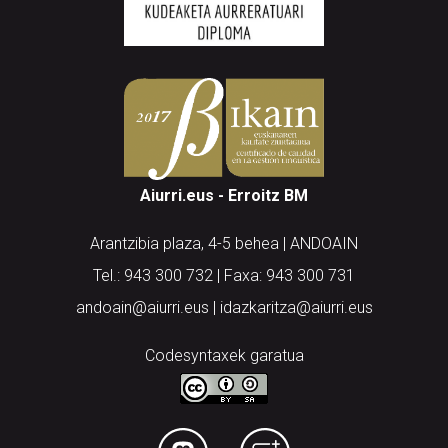
Aiurri.eus - Erroitz BM
Arantzibia plaza, 4-5 behea | ANDOAIN
Tel.: 943 300 732 | Faxa: 943 300 731
andoain@aiurri.eus | idazkaritza@aiurri.eus
Codesyntaxek garatua