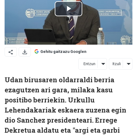
Gehitu gaitzazu Googlen
Entzun
Itzuli
Udan birusaren oldarraldi berria
ezagutzen ari gara, milaka kasu
positibo berriekin. Urkullu
Lehendakariak eskaera zuzena egin
dio Sanchez presidenteari. Errege
Dekretua aldatu eta "argi eta garbi