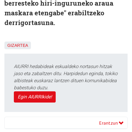
berresteko hiri-inguruneko araua
maskara etengabe" erabiltzeko
derrigortasuna.
GIZARTEA
AIURRI hedabideak eskualdeko nortasun hitzak
jaso eta zabaltzen ditu. Harpidedun eginda, tokiko
albisteak euskaraz lantzen dituen komunikabidea
babestuko duzu.
Egin AIURRIkide!
Erantzun