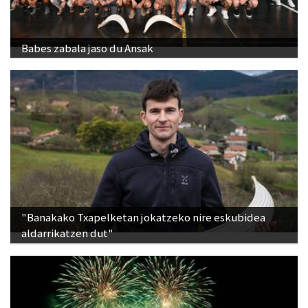
Babes zabala jaso du Ansak
"Banakako Txapelketan jokatzeko nire eskubidea
aldarrikatzen dut"