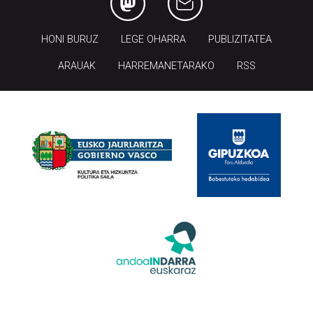
HONI BURUZ
LEGE OHARRA
PUBLIZITATEA
ARAUAK
HARREMANETARAKO
RSS