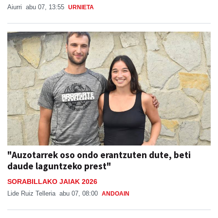
Aiurri
abu 07, 13:55
URNIETA
"Auzotarrek oso ondo erantzuten dute, beti
daude laguntzeko prest"
SORABILLAKO JAIAK 2026
Lide Ruiz Telleria
abu 07, 08:00
ANDOAIN