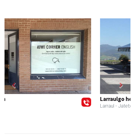
Previous
Next
Larraulgo herri ostatua
Larraul
- Jatetxeak