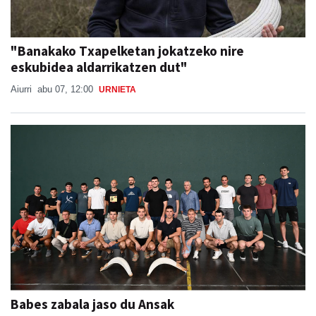
"Banakako Txapelketan jokatzeko nire
eskubidea aldarrikatzen dut"
Aiurri
abu 07, 12:00
URNIETA
Babes zabala jaso du Ansak