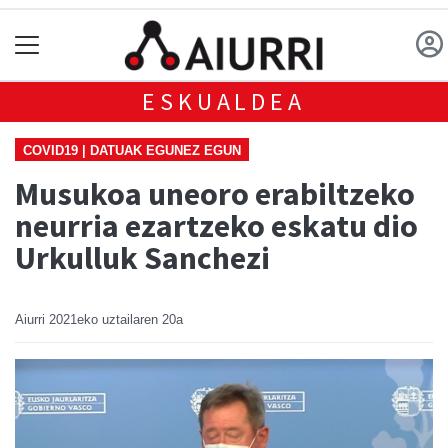
ESKUALDEA
COVID19 | DATUAK EGUNEZ EGUN
Musukoa uneoro erabiltzeko
neurria ezartzeko eskatu dio
Urkulluk Sanchezi
Aiurri
2021eko uztailaren 20a