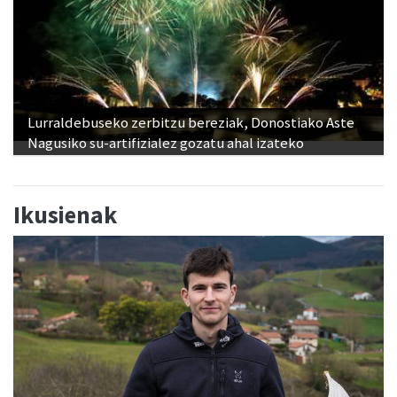
Lurraldebuseko zerbitzu bereziak, Donostiako Aste
Nagusiko su-artifizialez gozatu ahal izateko
Ikusienak