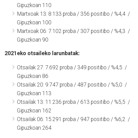
Gipuzkoan 110
Martxoak 13: 8.133 proba / 356 positibo / %4,4 /
Gipuzkoan 100
Martxoak 06: 7.102 proba / 307 positibo / %4,3 /
Gipuzkoan 90
2021eko otsaileko larunbatak:
Otsailak 27: 7.692 proba / 349 positibo / %4,5 /
Gipuzkoan 86
Otsailak 20: 9.747 proba / 487 positibo / %5,0 /
Gipuzkoan 113
Otsailak 13: 11.236 proba / 613 positibo / %5,5 /
Gipuzkoan 162
Otsailak 06: 15.291 proba / 947 positibo / %6,2 /
Gipuzkoan 264