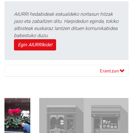
AIURRI hedabideak eskualdeko nortasun hitzak
jaso eta zabaltzen ditu. Harpidedun eginda, tokiko
albisteak euskaraz lantzen dituen komunikabidea
babestuko duzu.
Egin AIURRIkide!
Erantzun