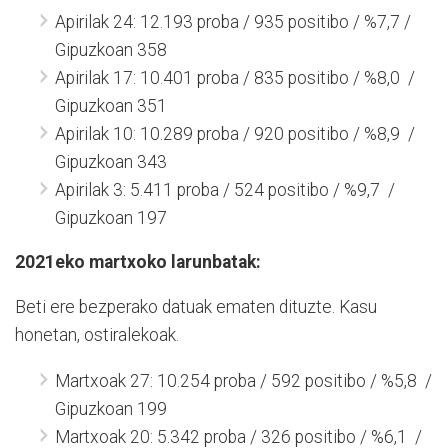
Apirilak 24: 12.193 proba / 935 positibo / %7,7 /
Gipuzkoan 358
Apirilak 17: 10.401 proba / 835 positibo / %8,0 /
Gipuzkoan 351
Apirilak 10: 10.289 proba / 920 positibo / %8,9 /
Gipuzkoan 343
Apirilak 3: 5.411 proba / 524 positibo / %9,7 /
Gipuzkoan 197
2021eko martxoko larunbatak:
Beti ere bezperako datuak ematen dituzte. Kasu
honetan, ostiralekoak.
Martxoak 27: 10.254 proba / 592 positibo / %5,8 /
Gipuzkoan 199
Martxoak 20: 5.342 proba / 326 positibo / %6,1 /