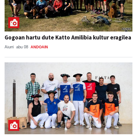
Gogoan hartu dute Katto Amilibia kultur eragilea
Aiurri
abu 08
ANDOAIN