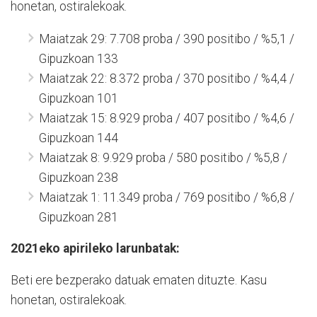
honetan, ostiralekoak.
Maiatzak 29: 7.708 proba / 390 positibo / %5,1 /
Gipuzkoan 133
Maiatzak 22: 8.372 proba / 370 positibo / %4,4 /
Gipuzkoan 101
Maiatzak 15: 8.929 proba / 407 positibo / %4,6 /
Gipuzkoan 144
Maiatzak 8: 9.929 proba / 580 positibo / %5,8 /
Gipuzkoan 238
Maiatzak 1: 11.349 proba / 769 positibo / %6,8 /
Gipuzkoan 281
2021eko apirileko larunbatak:
Beti ere bezperako datuak ematen dituzte. Kasu
honetan, ostiralekoak.