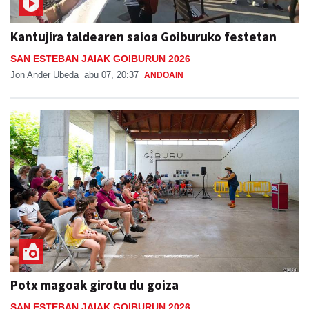
Kantujira taldearen saioa Goiburuko festetan
SAN ESTEBAN JAIAK GOIBURUN 2026
Jon Ander Ubeda
abu 07, 20:37
ANDOAIN
Potx magoak girotu du goiza
SAN ESTEBAN JAIAK GOIBURUN 2026