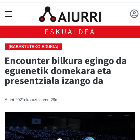
ESKUALDEA
[BABESTUTAKO EDUKIA]
Encounter bilkura egingo da
eguenetik domekara eta
presentziala izango da
Aiurri
2021eko uztailaren 26a