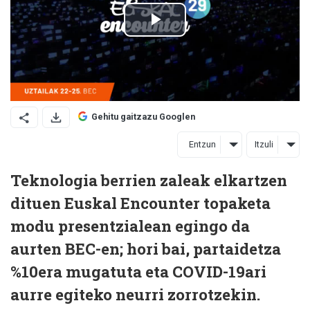
Gehitu gaitzazu Googlen
Entzun
Itzuli
Teknologia berrien zaleak elkartzen
dituen Euskal Encounter topaketa
modu presentzialean egingo da
aurten BEC-en; hori bai, partaidetza
%10era mugatuta eta COVID-19ari
aurre egiteko neurri zorrotzekin.