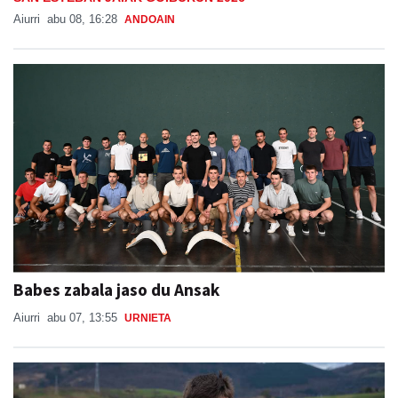
Aiurri
abu 08, 16:28
ANDOAIN
Babes zabala jaso du Ansak
Aiurri
abu 07, 13:55
URNIETA