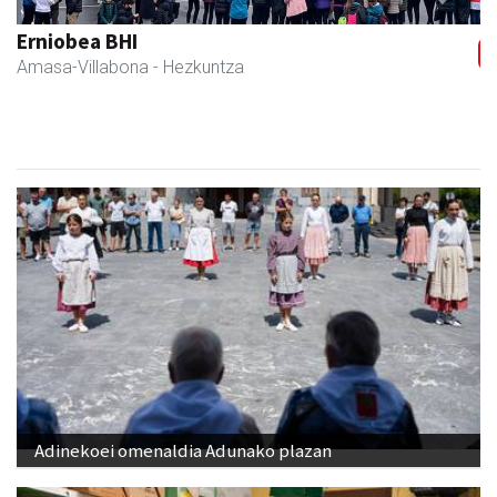
Previous
Next
Erniobea BHI
Amasa-Villabona
- Hezkuntza
Adinekoei omenaldia Adunako plazan