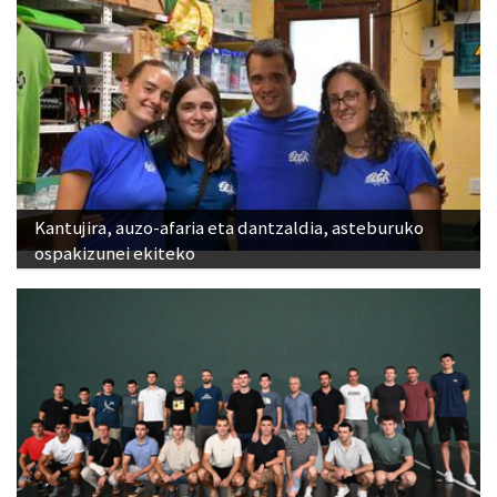
Kantujira, auzo-afaria eta dantzaldia, asteburuko
ospakizunei ekiteko