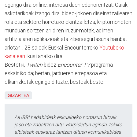
egongo dira online, interesa duen edonorentzat. Gaiak
askotarikoak izango dira: bideo-jokoen diseinatzailearen
rola eta sektore horretako ekintzailetza, kriptomoneten
munduan sortzen ari diren iruzur-motak, adimen
artifizialaren aplikazioak eta zibersegurtasuna hainbat
arlotan... 28 saioak Euskal Encounterreko
Youtubeko
kanalean
ikusi ahalko dira.
Bestetik,
Twitch
bidez
Encounter TV
programa
eskainiko da; bertan, jardueren errepasoa eta
elkarrizketak egingo dituzte, besteak beste.
GIZARTEA
AIURRI hedabideak eskualdeko nortasun hitzak
jaso eta zabaltzen ditu. Harpidedun eginda, tokiko
albisteak euskaraz lantzen dituen komunikabidea