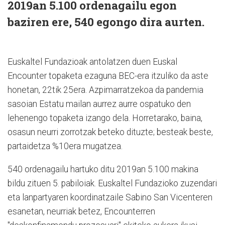
2019an 5.100 ordenagailu egon
baziren ere, 540 egongo dira aurten.
Euskaltel Fundazioak antolatzen duen Euskal
Encounter topaketa ezaguna BEC-era itzuliko da aste
honetan, 22tik 25era. Azpimarratzekoa da pandemia
sasoian Estatu mailan aurrez aurre ospatuko den
lehenengo topaketa izango dela. Horretarako, baina,
osasun neurri zorrotzak beteko dituzte; besteak beste,
partaidetza %10era mugatzea.
540 ordenagailu hartuko ditu 2019an 5.100 makina
bildu zituen 5. pabiloiak. Euskaltel Fundazioko zuzendari
eta lanpartyaren koordinatzaile Sabino San Vicenteren
esanetan, neurriak betez, Encounterren