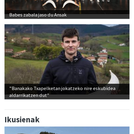
Babes zabala jaso du Ansak
"Banakako Txapelketan jokatzeko nire eskubidea
aldarrikatzen dut"
Ikusienak