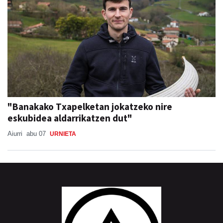
"Banakako Txapelketan jokatzeko nire
eskubidea aldarrikatzen dut"
Aiurri
abu 07
URNIETA