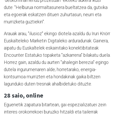
"deskonfinamendu prozesuari" ekiteko aukera ikusi
dute: "Helburua normaltasunera bueltatzea da, gutxika
eta egoerak eskatzen dituen zuhurtasun, neurri eta
murrizketa guztiekin".
Arauak arau, "ilusioz" ekingo diotela azaldu du Iruri Knörr
Euskalteleko Marketin Digitaleko arduradunak. Gainera,
aipatu du Euskaltelek eskainitako konektibitateak
Encounter Estatuko topaketa "azkarrena" bilakatu duela.
Horrez gain, azaldu du aurten "ahalegin berezia" egingo
dutela ingurumenaren alde; horretarako, energia-
kontsumoa murrizten eta hondakinak gaika biltzen
lagunduko duten tresnak ahalbidetuko dituzte.
28 saio, online
Eguenetik zapatura bitartean, gai espezializatuei zein
interes orokorrekoei buruzko hitzaldi eta tailerrak