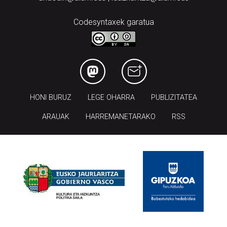
Codesyntaxek garatua
HONI BURUZ
LEGE OHARRA
PUBLIZITATEA
ARAUAK
HARREMANETARAKO
RSS