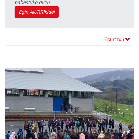
babestuko duzu.
Egin AIURRIkide!
Erantzun