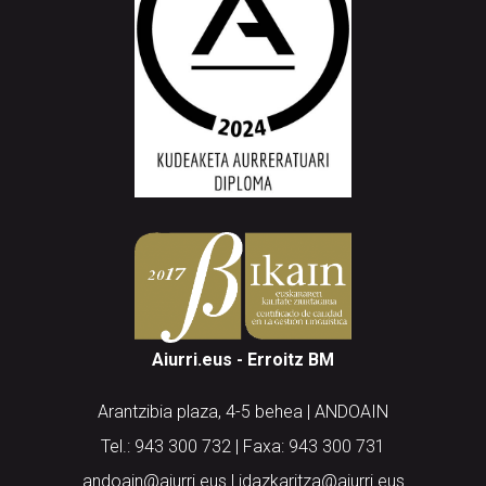
Aiurri.eus - Erroitz BM
Arantzibia plaza, 4-5 behea | ANDOAIN
Tel.: 943 300 732 | Faxa: 943 300 731
andoain@aiurri.eus | idazkaritza@aiurri.eus