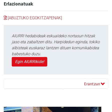
Erlazionatuak
[ABUZTUKO EGOKITZAPENAK]
AIURRI hedabideak eskualdeko nortasun hitzak
jaso eta zabaltzen ditu. Harpidedun eginda, tokiko
albisteak euskaraz lantzen dituen komunikabidea
babestuko duzu.
Egin AIURRIkide!
Erantzun