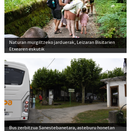
Naturan murgiltzeko jarduerak, Leizaran Bisitarien
Etxearen eskutik
Bus zerbitzua Sanestebanetara, asteburu honetan