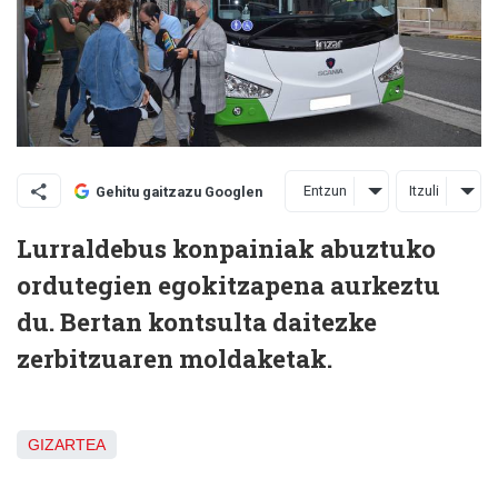
Entzun
Itzuli
Gehitu gaitzazu Googlen
Lurraldebus konpainiak abuztuko
ordutegien egokitzapena aurkeztu
du. Bertan kontsulta daitezke
zerbitzuaren moldaketak.
GIZARTEA