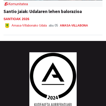
Komunitatea
Santio jaiak: Udalaren lehen balorazioa
SANTIOAK 2026
Amasa-Villabonako Udala
abu 05
AMASA-VILLABONA