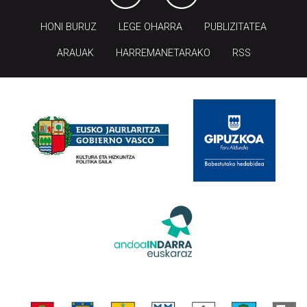
HONI BURUZ
LEGE OHARRA
PUBLIZITATEA
ARAUAK
HARREMANETARAKO
RSS