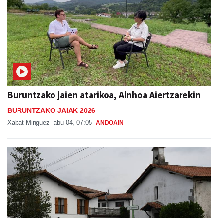
Buruntzako jaien atarikoa, Ainhoa Aiertzarekin
BURUNTZAKO JAIAK 2026
Xabat Minguez
abu 04, 07:05
ANDOAIN