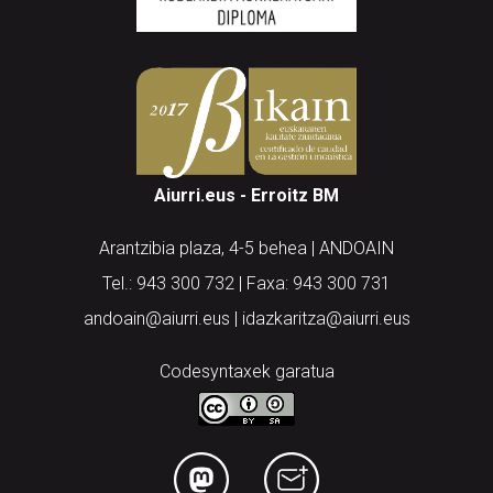
Aiurri.eus - Erroitz BM
Arantzibia plaza, 4-5 behea | ANDOAIN
Tel.: 943 300 732 | Faxa: 943 300 731
andoain@aiurri.eus | idazkaritza@aiurri.eus
Codesyntaxek garatua