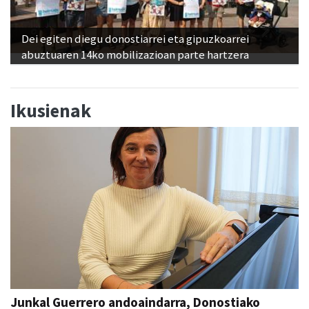
Dei egiten diegu donostiarrei eta gipuzkoarrei
abuztuaren 14ko mobilizazioan parte hartzera
Ikusienak
Junkal Guerrero andoaindarra, Donostiako