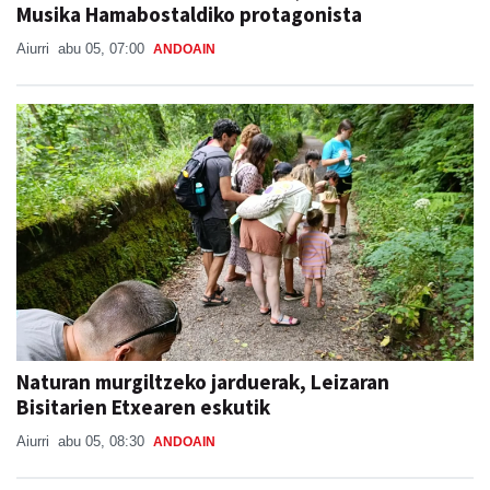
Musika Hamabostaldiko protagonista
Aiurri
abu 05, 07:00
ANDOAIN
Naturan murgiltzeko jarduerak, Leizaran
Bisitarien Etxearen eskutik
Aiurri
abu 05, 08:30
ANDOAIN