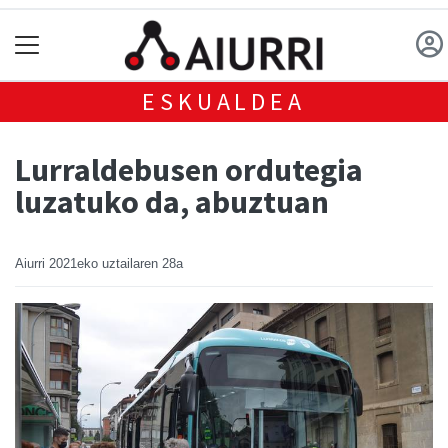
ESKUALDEA
Lurraldebusen ordutegia
luzatuko da, abuztuan
Aiurri
2021eko uztailaren 28a