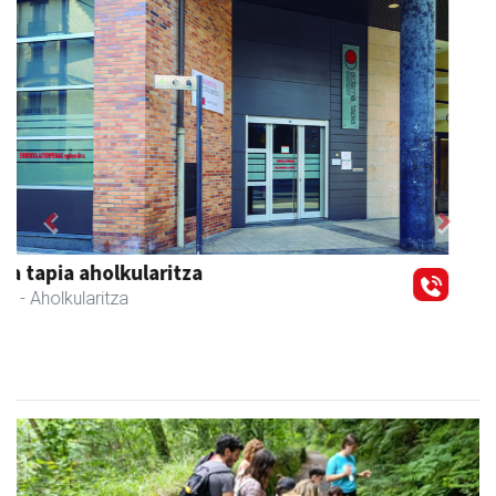
Previous
Next
Zubimusu Ikastola
Zizurkil
- Hezkuntza