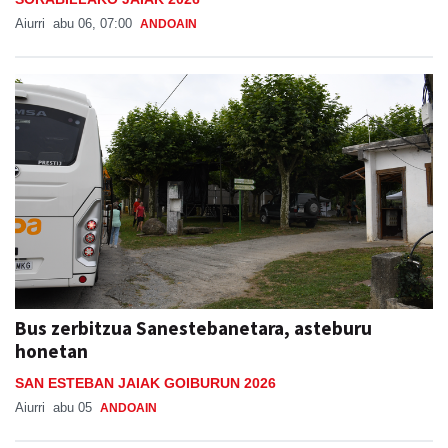
Aiurri
abu 06, 07:00
ANDOAIN
Bus zerbitzua Sanestebanetara, asteburu
honetan
SAN ESTEBAN JAIAK GOIBURUN 2026
Aiurri
abu 05
ANDOAIN