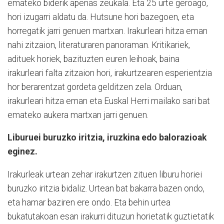
emateko biderik apenas zeukala. Eta 25 urte geroago,
hori izugarri aldatu da. Hutsune hori bazegoen, eta
horregatik jarri genuen martxan. Irakurleari hitza eman
nahi zitzaion, literaturaren panoraman. Kritikariek,
adituek horiek, bazituzten euren leihoak, baina
irakurleari falta zitzaion hori, irakurtzearen esperientzia
hor berarentzat gordeta gelditzen zela. Orduan,
irakurleari hitza eman eta Euskal Herri mailako sari bat
emateko aukera martxan jarri genuen.
Liburuei buruzko iritzia, iruzkina edo balorazioak
eginez.
Irakurleak urtean zehar irakurtzen zituen liburu horiei
buruzko iritzia bidaliz. Urtean bat bakarra bazen ondo,
eta hamar baziren ere ondo. Eta behin urtea
bukatutakoan esan irakurri dituzun horietatik guztietatik