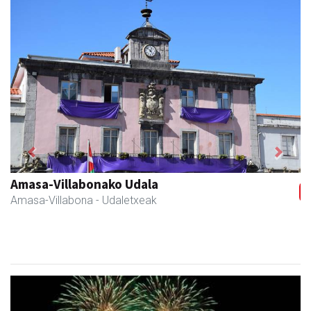
Previous
Next
Amasa-Villabonako Udala
Amasa-Villabona
- Udaletxeak