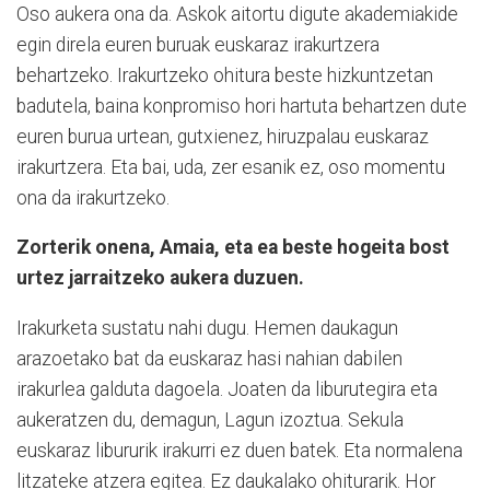
Oso aukera ona da. Askok aitortu digute akademiakide
egin direla euren buruak euskaraz irakurtzera
behartzeko. Irakurtzeko ohitura beste hizkuntzetan
badutela, baina konpromiso hori hartuta behartzen dute
euren burua urtean, gutxienez, hiruzpalau euskaraz
irakurtzera. Eta bai, uda, zer esanik ez, oso momentu
ona da irakurtzeko.
Zorterik onena, Amaia, eta ea beste hogeita bost
urtez jarraitzeko aukera duzuen.
Irakurketa sustatu nahi dugu. Hemen daukagun
arazoetako bat da euskaraz hasi nahian dabilen
irakurlea galduta dagoela. Joaten da liburutegira eta
aukeratzen du, demagun, Lagun izoztua. Sekula
euskaraz libururik irakurri ez duen batek. Eta normalena
litzateke atzera egitea. Ez daukalako ohiturarik. Hor