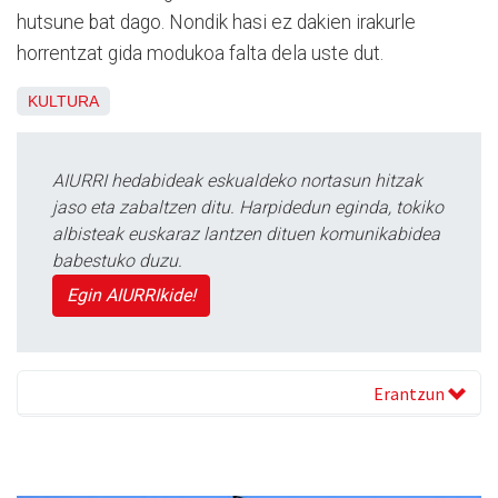
hutsune bat dago. Nondik hasi ez dakien irakurle
horrentzat gida modukoa falta dela uste dut.
KULTURA
AIURRI hedabideak eskualdeko nortasun hitzak
jaso eta zabaltzen ditu. Harpidedun eginda, tokiko
albisteak euskaraz lantzen dituen komunikabidea
babestuko duzu.
Egin AIURRIkide!
Erantzun