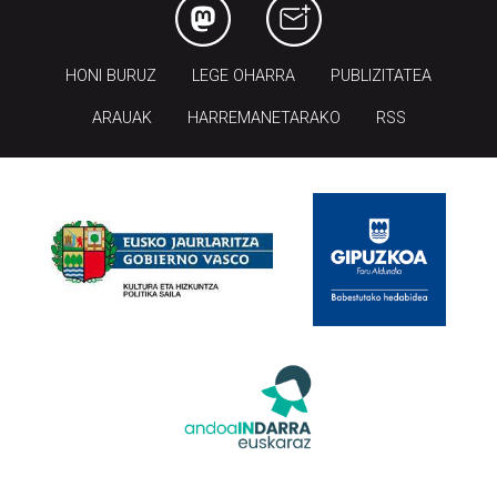
HONI BURUZ
LEGE OHARRA
PUBLIZITATEA
ARAUAK
HARREMANETARAKO
RSS