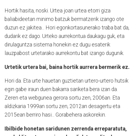
Hortik hasita, noski. Urtea joan urtea etorri giza
baliabideetan minimo batzuk bermatzerik izango ote
duzun ez jakitea... Hori egonkortasunerako traba bat da,
dudarik ez dago. Urteko aurrekontua daukagu guk, eta
dirulaguntza sistema honekin ez dugu esaterik
lauzpabost urtetarako aurrekontu bat izango dugunik.
Urtetik urtera bai, baina hortik aurrera bermerik ez.
Hori da. Eta urte hauetan guztietan urtero-urtero hutsik
egin gabe iraun duen bakarra sariketa bera izan da.
Zeren eta webgunea gerora sortu zen, 2006an. Eta
aldizkaria 1999an sortu zen, 2012an desagertu eta
2015ean berriro hasi... Gorabehera askorekin.
Ibilbide honetan saridunen zerrenda erreparatuta,