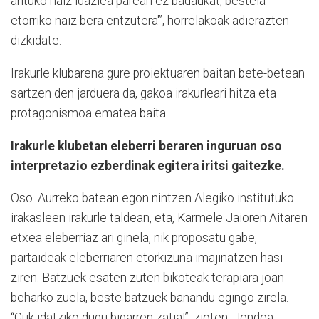
arituko naiz idazlea parean ez badaukat, bestela
etorriko naiz bera entzutera'”, horrelakoak adierazten
dizkidate.
Irakurle klubarena gure proiektuaren baitan bete-betean
sartzen den jarduera da, gakoa irakurleari hitza eta
protagonismoa ematea baita.
Irakurle klubetan eleberri beraren inguruan oso
interpretazio ezberdinak egitera iritsi gaitezke.
Oso. Aurreko batean egon nintzen Alegiko institutuko
irakasleen irakurle taldean, eta, Karmele Jaioren Aitaren
etxea eleberriaz ari ginela, nik proposatu gabe,
partaideak eleberriaren etorkizuna imajinatzen hasi
ziren. Batzuek esaten zuten bikoteak terapiara joan
beharko zuela, beste batzuek banandu egingo zirela.
“Guk idatziko dugu bigarren zatia!”, zioten. Jendea