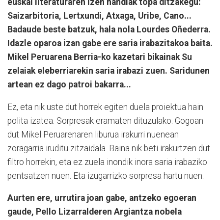
euskal literaturaren izen handiak topa ditzakegu:
Saizarbitoria, Lertxundi, Atxaga, Uribe, Cano...
Badaude beste batzuk, hala nola Lourdes Oñederra.
Idazle oparoa izan gabe ere saria irabazitakoa baita.
Mikel Peruarena Berria-ko kazetari bikainak Su
zelaiak eleberriarekin saria irabazi zuen. Saridunen
artean ez dago patroi bakarra...
Ez, eta nik uste dut horrek egiten duela proiektua hain
polita izatea. Sorpresak eramaten dituzulako. Gogoan
dut Mikel Peruarenaren liburua irakurri nuenean
zoragarria iruditu zitzaidala. Baina nik beti irakurtzen dut
filtro horrekin, eta ez zuela inondik inora saria irabaziko
pentsatzen nuen. Eta izugarrizko sorpresa hartu nuen.
Aurten ere, urrutira joan gabe, antzeko egoeran
gaude, Pello Lizarralderen Argiantza nobela