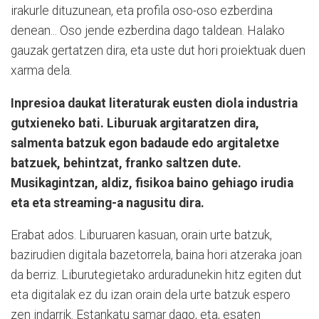
irakurle dituzunean, eta profila oso-oso ezberdina
denean... Oso jende ezberdina dago taldean. Halako
gauzak gertatzen dira, eta uste dut hori proiektuak duen
xarma dela.
Inpresioa daukat literaturak eusten diola industria
gutxieneko bati. Liburuak argitaratzen dira,
salmenta batzuk egon badaude edo argitaletxe
batzuek, behintzat, franko saltzen dute.
Musikagintzan, aldiz, fisikoa baino gehiago irudia
eta eta streaming-a nagusitu dira.
Erabat ados. Liburuaren kasuan, orain urte batzuk,
bazirudien digitala bazetorrela, baina hori atzeraka joan
da berriz. Liburutegietako arduradunekin hitz egiten dut
eta digitalak ez du izan orain dela urte batzuk espero
zen indarrik. Estankatu samar dago, eta, esaten