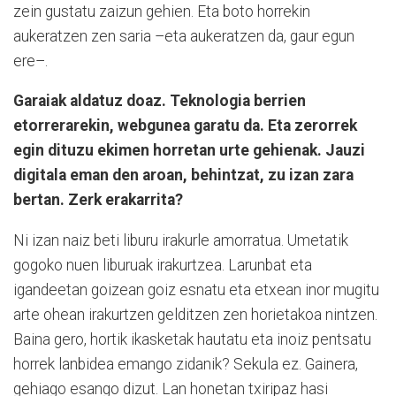
zein gustatu zaizun gehien. Eta boto horrekin
aukeratzen zen saria –eta aukeratzen da, gaur egun
ere–.
Garaiak aldatuz doaz. Teknologia berrien
etorrerarekin, webgunea garatu da. Eta zerorrek
egin dituzu ekimen horretan urte gehienak. Jauzi
digitala eman den aroan, behintzat, zu izan zara
bertan. Zerk erakarrita?
Ni izan naiz beti liburu irakurle amorratua. Umetatik
gogoko nuen liburuak irakurtzea. Larunbat eta
igandeetan goizean goiz esnatu eta etxean inor mugitu
arte ohean irakurtzen gelditzen zen horietakoa nintzen.
Baina gero, hortik ikasketak hautatu eta inoiz pentsatu
horrek lanbidea emango zidanik? Sekula ez. Gainera,
gehiago esango dizut. Lan honetan txiripaz hasi