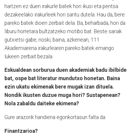
hartzen ez duen irakurle batek hori ikusi eta pentsa
dezakeelako irakurleek hori saritu dutela. Hau da, bere
pareko batek dioen zerbait dela. Ba, beharbada, hori da
liburu horretara bultzatzeko motibo bat. Beste sariak
gutxietsi gabe, noski, baina, azkenean, 111
Akademiarena irakurlearen pareko batek emango
lukeen zerbait bezala.
Eskualdean sorburua duen akademiak badu ibilbide
bat, ospe bat literatur mundutxo honetan. Baina
ezin ukatu ekimenak bere mugak izan dituela.
Nondik ikusten duzue muga hori? Sustapenean?
Nola zabaldu daiteke ekimena?
Gure arazorik handiena egonkortasun falta da.
Finantzarioa?