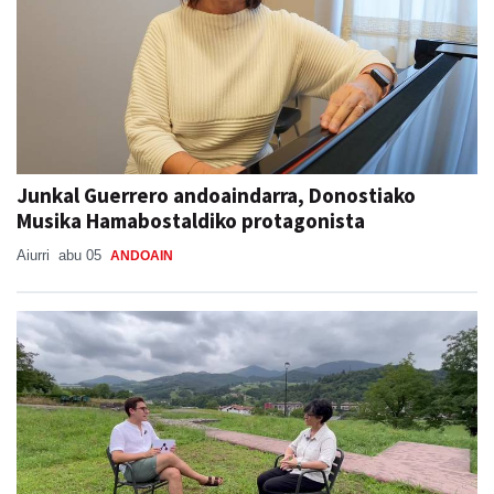
Junkal Guerrero andoaindarra, Donostiako
Musika Hamabostaldiko protagonista
Aiurri
abu 05
ANDOAIN