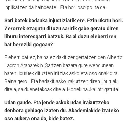
inplikatzen da hainbeste... Eta hori oso polita da.
Sari batek badauka injustiziatik ere. Ezin ukatu hori.
Zerorrek ezagutu dituzu saririk gabe geratu diren
liburu interesgarri batzuk. Ba al duzu eleberriren
bat bereziki gogoan?
Eleberri bat ez, baina ez dakit zer gertatzen den Alberto
Ladron Aranarekin. Sartzen bazara gure webgunean,
haren liburuek dituzten iritziak asko eta oso onak dira.
Baina gero... Eta badakit asko irakurtzen diren liburuak
direla, salduenetakoak direla. Horrek nauka intrigatuta.
Udan gaude. Eta jende askok udan irakurtzeko
denbora gehiago izaten du. Akademiakide izateko
oso aukera ona da, bide batez.