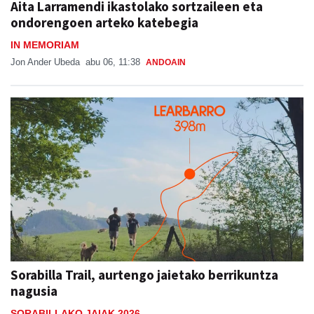
Aita Larramendi ikastolako sortzaileen eta
ondorengoen arteko katebegia
IN MEMORIAM
Jon Ander Ubeda
abu 06, 11:38
ANDOAIN
Sorabilla Trail, aurtengo jaietako berrikuntza
nagusia
SORABILLAKO JAIAK 2026