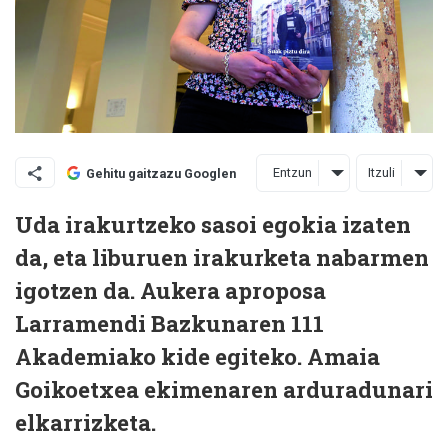
Entzun
Itzuli
Gehitu gaitzazu Googlen
Uda irakurtzeko sasoi egokia izaten
da, eta liburuen irakurketa nabarmen
igotzen da. Aukera aproposa
Larramendi Bazkunaren 111
Akademiako kide egiteko. Amaia
Goikoetxea ekimenaren arduradunari
elkarrizketa.