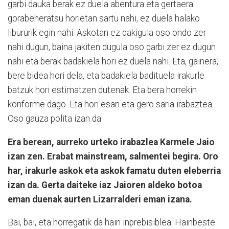
garbi dauka berak ez duela abentura eta gertaera
gorabeheratsu horietan sartu nahi, ez duela halako
libururik egin nahi. Askotan ez dakigula oso ondo zer
nahi dugun, baina jakiten dugula oso garbi zer ez dugun
nahi eta berak badakiela hori ez duela nahi. Eta, gainera,
bere bidea hori dela, eta badakiela badituela irakurle
batzuk hori estimatzen dutenak. Eta bera horrekin
konforme dago. Eta hori esan eta gero saria irabaztea...
Oso gauza polita izan da.
Era berean, aurreko urteko irabazlea Karmele Jaio
izan zen. Erabat mainstream, salmentei begira. Oro
har, irakurle askok eta askok famatu duten eleberria
izan da. Gerta daiteke iaz Jaioren aldeko botoa
eman duenak aurten Lizarralderi eman izana.
Bai, bai, eta horregatik da hain inprebisiblea. Hainbeste