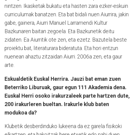
nintzen. Ikasketak bukatu eta hasten zara ezker-eskuin
curriculumak banatzen. Eta bat bidali nuen Aiurrira, jakin
gabe, gainera, Aiurri Manuel Larramendi Kultur
Bazkunaren baitan zegoela. Eta Bazkunetik deitu
zidaten. Ea Aiurritik ote zen, eta ezetz. Bazutela beste
proiektu bat, literaturara bideratuta. Eta hori entzun
nuenean ahaztu zitzaidan Aiurri. 2006a zen, eta gaur
arte.
Eskualdetik Euskal Herrira. Jauzi bat eman zuen
Beterriko Liburuak, gaur egun 111 Akademia dena.
Euskal Herri osoko irakurzaleek parte hartzen dute,
200 irakurleren bueltan. Irakurle klub baten
modukoa da?
Klubetik desberdinduko lukeena da ez garela fisikoki
elkartzen, eta bakoitzak bere etxetik edo nahi duen