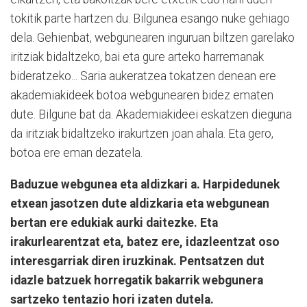
tokitik parte hartzen du. Bilgunea esango nuke gehiago
dela. Gehienbat, webgunearen inguruan biltzen garelako
iritziak bidaltzeko, bai eta gure arteko harremanak
bideratzeko... Saria aukeratzea tokatzen denean ere
akademiakideek botoa webgunearen bidez ematen
dute. Bilgune bat da. Akademiakideei eskatzen dieguna
da iritziak bidaltzeko irakurtzen joan ahala. Eta gero,
botoa ere eman dezatela.
Baduzue webgunea eta aldizkari a. Harpidedunek
etxean jasotzen dute aldizkaria eta webgunean
bertan ere edukiak aurki daitezke. Eta
irakurlearentzat eta, batez ere, idazleentzat oso
interesgarriak diren iruzkinak. Pentsatzen dut
idazle batzuek horregatik bakarrik webgunera
sartzeko tentazio hori izaten dutela.