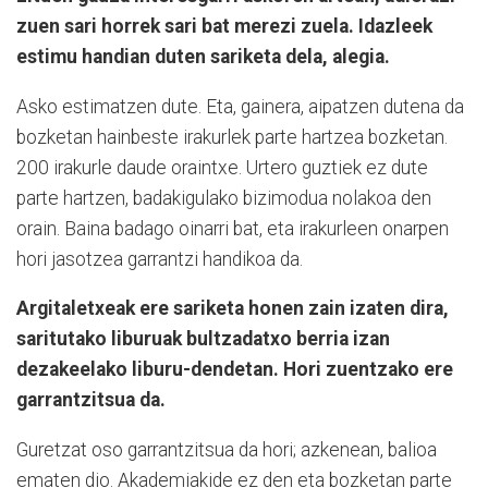
zuen sari horrek sari bat merezi zuela. Idazleek
estimu handian duten sariketa dela, alegia.
Asko estimatzen dute. Eta, gainera, aipatzen dutena da
bozketan hainbeste irakurlek parte hartzea bozketan.
200 irakurle daude oraintxe. Urtero guztiek ez dute
parte hartzen, badakigulako bizimodua nolakoa den
orain. Baina badago oinarri bat, eta irakurleen onarpen
hori jasotzea garrantzi handikoa da.
Argitaletxeak ere sariketa honen zain izaten dira,
saritutako liburuak bultzadatxo berria izan
dezakeelako liburu-dendetan. Hori zuentzako ere
garrantzitsua da.
Guretzat oso garrantzitsua da hori; azkenean, balioa
ematen dio. Akademiakide ez den eta bozketan parte