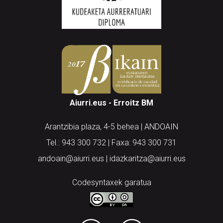
Aiurri.eus - Erroitz BM
Arantzibia plaza, 4-5 behea | ANDOAIN
Tel.: 943 300 732 | Faxa: 943 300 731
andoain@aiurri.eus | idazkaritza@aiurri.eus
Codesyntaxek garatua