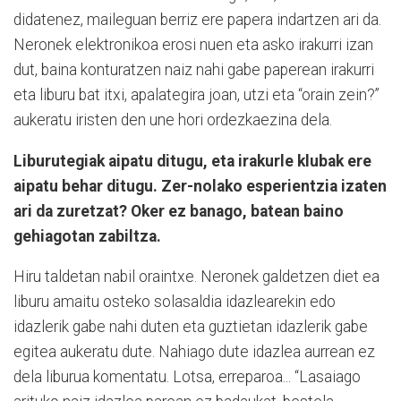
didatenez, maileguan berriz ere papera indartzen ari da.
Neronek elektronikoa erosi nuen eta asko irakurri izan
dut, baina konturatzen naiz nahi gabe paperean irakurri
eta liburu bat itxi, apalategira joan, utzi eta “orain zein?”
aukeratu iristen den une hori ordezkaezina dela.
Liburutegiak aipatu ditugu, eta irakurle klubak ere
aipatu behar ditugu. Zer-nolako esperientzia izaten
ari da zuretzat? Oker ez banago, batean baino
gehiagotan zabiltza.
Hiru taldetan nabil oraintxe. Neronek galdetzen diet ea
liburu amaitu osteko solasaldia idazlearekin edo
idazlerik gabe nahi duten eta guztietan idazlerik gabe
egitea aukeratu dute. Nahiago dute idazlea aurrean ez
dela liburua komentatu. Lotsa, erreparoa... “Lasaiago