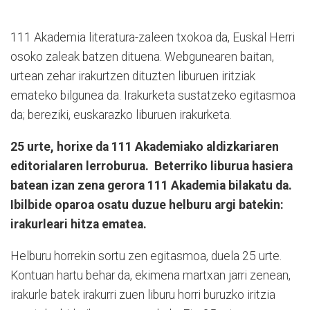
111 Akademia literatura-zaleen txokoa da, Euskal Herri
osoko zaleak batzen dituena. Webgunearen baitan,
urtean zehar irakurtzen dituzten liburuen iritziak
emateko bilgunea da. Irakurketa sustatzeko egitasmoa
da; bereziki, euskarazko liburuen irakurketa.
25 urte, horixe da 111 Akademiako aldizkariaren
editorialaren lerroburua.
Beterriko liburua hasiera
batean izan zena gerora 111 Akademia bilakatu da.
Ibilbide oparoa osatu duzue helburu argi batekin:
irakurleari hitza ematea.
Helburu horrekin sortu zen egitasmoa, duela 25 urte.
Kontuan hartu behar da, ekimena martxan jarri zenean,
irakurle batek irakurri zuen liburu horri buruzko iritzia