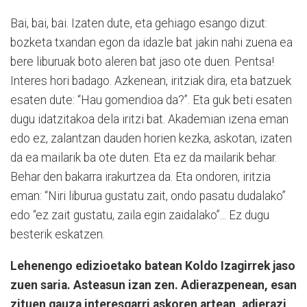
Bai, bai, bai. Izaten dute, eta gehiago esango dizut:
bozketa txandan egon da idazle bat jakin nahi zuena ea
bere liburuak boto aleren bat jaso ote duen. Pentsa!
Interes hori badago. Azkenean, iritziak dira, eta batzuek
esaten dute: “Hau gomendioa da?”. Eta guk beti esaten
dugu idatzitakoa dela iritzi bat. Akademian izena eman
edo ez, zalantzan dauden horien kezka, askotan, izaten
da ea mailarik ba ote duten. Eta ez da mailarik behar.
Behar den bakarra irakurtzea da. Eta ondoren, iritzia
eman: “Niri liburua gustatu zait, ondo pasatu dudalako”
edo “ez zait gustatu, zaila egin zaidalako”... Ez dugu
besterik eskatzen.
Lehenengo edizioetako batean Koldo Izagirrek jaso
zuen saria. Asteasun izan zen. Adierazpenean, esan
zituen gauza interesgarri askoren artean, adierazi