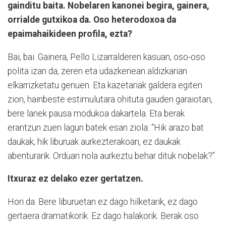
gainditu baita. Nobelaren kanonei begira, gainera,
orrialde gutxikoa da. Oso heterodoxoa da
epaimahaikideen profila, ezta?
Bai, bai. Gainera, Pello Lizarralderen kasuan, oso-oso
polita izan da, zeren eta udazkenean aldizkarian
elkarrizketatu genuen. Eta kazetariak galdera egiten
zion, hainbeste estimulutara ohituta gauden garaiotan,
bere lanek pausa modukoa dakartela. Eta berak
erantzun zuen lagun batek esan ziola: “Hik arazo bat
daukak, hik liburuak aurkezterakoan, ez daukak
abenturarik. Orduan nola aurkeztu behar dituk nobelak?”.
Itxuraz ez delako ezer gertatzen.
Hori da. Bere liburuetan ez dago hilketarik, ez dago
gertaera dramatikorik. Ez dago halakorik. Berak oso