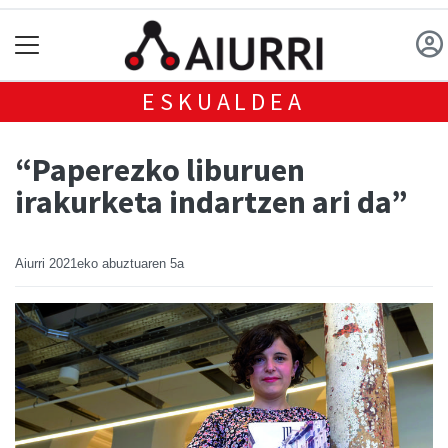
ESKUALDEA
“Paperezko liburuen
irakurketa indartzen ari da”
Aiurri
2021eko abuztuaren 5a