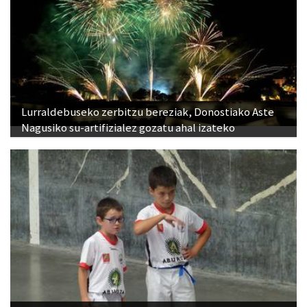
Lurraldebuseko zerbitzu bereziak, Donostiako Aste
Nagusiko su-artifizialez gozatu ahal izateko