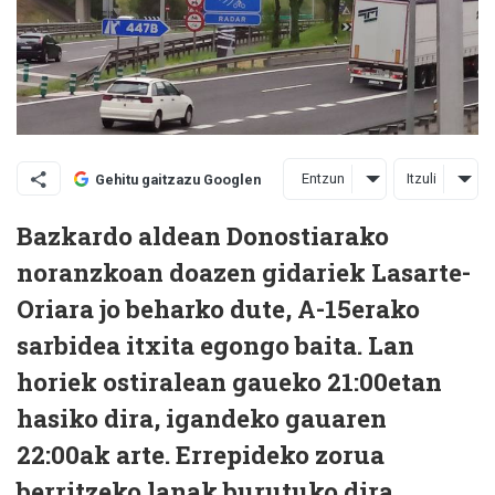
Entzun
Itzuli
Gehitu gaitzazu Googlen
Bazkardo aldean Donostiarako
noranzkoan doazen gidariek Lasarte-
Oriara jo beharko dute, A-15erako
sarbidea itxita egongo baita. Lan
horiek ostiralean gaueko 21:00etan
hasiko dira, igandeko gauaren
22:00ak arte. Errepideko zorua
berritzeko lanak burutuko dira,