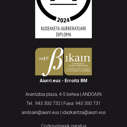
Aiurri.eus - Erroitz BM
Arantzibia plaza, 4-5 behea | ANDOAIN
Tel.: 943 300 732 | Faxa: 943 300 731
andoain@aiurri.eus | idazkaritza@aiurri.eus
Codesyntaxek garatua