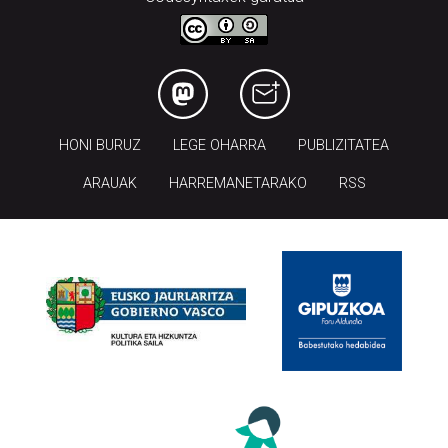
HONI BURUZ
LEGE OHARRA
PUBLIZITATEA
ARAUAK
HARREMANETARAKO
RSS