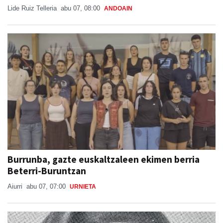
Lide Ruiz Telleria
abu 07, 08:00
ANDOAIN
Burrunba, gazte euskaltzaleen ekimen berria
Beterri-Buruntzan
Aiurri
abu 07, 07:00
URNIETA