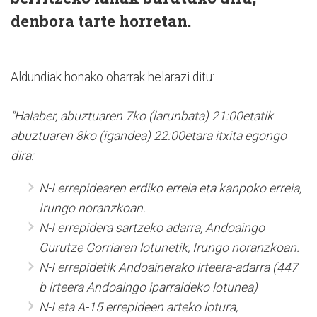
denbora tarte horretan.
Aldundiak honako oharrak helarazi ditu:
"Halaber, abuztuaren 7ko (larunbata) 21:00etatik
abuztuaren 8ko (igandea) 22:00etara itxita egongo
dira:
N-I errepidearen erdiko erreia eta kanpoko erreia,
Irungo noranzkoan.
N-I errepidera sartzeko adarra, Andoaingo
Gurutze Gorriaren lotunetik, Irungo noranzkoan.
N-I errepidetik Andoainerako irteera-adarra (447
b irteera Andoaingo iparraldeko lotunea)
N-I eta A-15 errepideen arteko lotura,