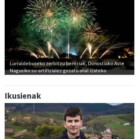
Lurraldebuseko zerbitzu bereziak, Donostiako Aste
Nagusiko su-artifizialez gozatu ahal izateko
Ikusienak