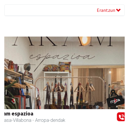
Erantzun
Previous
Next
Leizaran Institutua
Andoain
- Hezkuntza