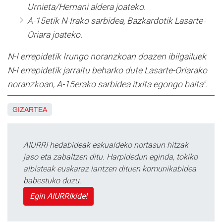
Urnieta/Hernani aldera joateko.
A-15etik N-Irako sarbidea, Bazkardotik Lasarte-
Oriara joateko.
N-I errepidetik Irungo noranzkoan doazen ibilgailuek
N-I errepidetik jarraitu beharko dute Lasarte-Oriarako
noranzkoan, A-15erako sarbidea itxita egongo baita".
GIZARTEA
AIURRI hedabideak eskualdeko nortasun hitzak
jaso eta zabaltzen ditu. Harpidedun eginda, tokiko
albisteak euskaraz lantzen dituen komunikabidea
babestuko duzu.
Egin AIURRIkide!