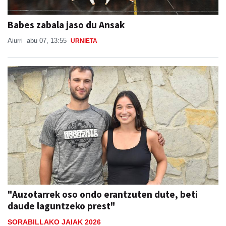
Babes zabala jaso du Ansak
Aiurri
abu 07, 13:55
URNIETA
"Auzotarrek oso ondo erantzuten dute, beti
daude laguntzeko prest"
SORABILLAKO JAIAK 2026