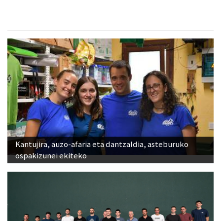
Kantujira, auzo-afaria eta dantzaldia, asteburuko
ospakizunei ekiteko