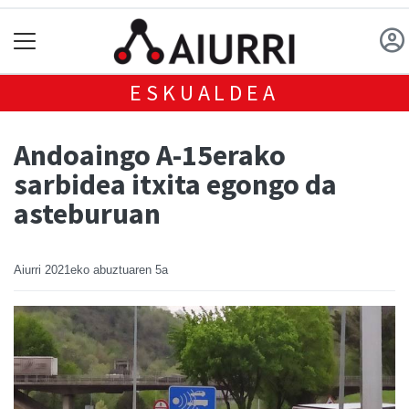
ESKUALDEA
Andoaingo A-15erako
sarbidea itxita egongo da
asteburuan
Aiurri
2021eko abuztuaren 5a