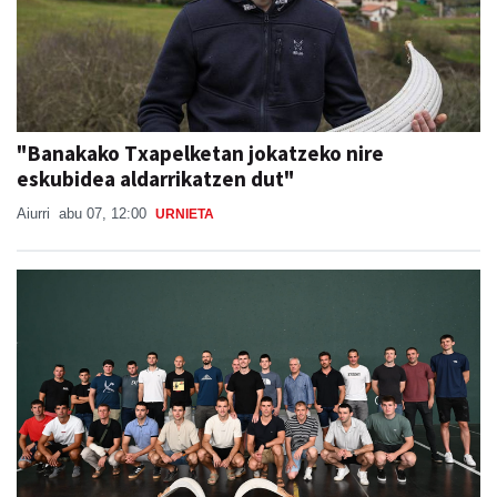
"Banakako Txapelketan jokatzeko nire
eskubidea aldarrikatzen dut"
Aiurri
abu 07, 12:00
URNIETA