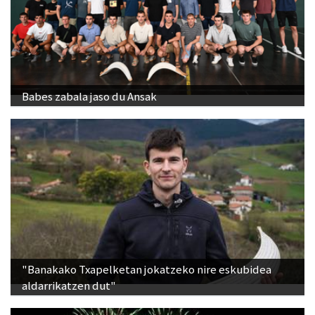
Babes zabala jaso du Ansak
"Banakako Txapelketan jokatzeko nire eskubidea
aldarrikatzen dut"