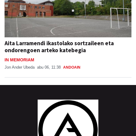
Aita Larramendi ikastolako sortzaileen eta
ondorengoen arteko katebegia
IN MEMORIAM
Jon Ander Ubeda
abu 06, 11:38
ANDOAIN