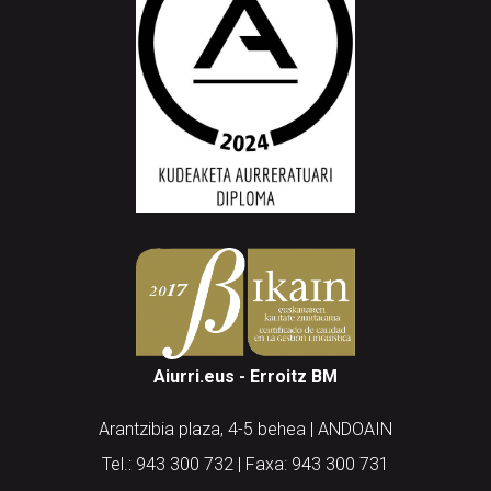
Aiurri.eus - Erroitz BM
Arantzibia plaza, 4-5 behea | ANDOAIN
Tel.: 943 300 732 | Faxa: 943 300 731