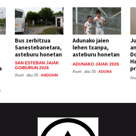
Bus zerbitzua
Adunako jaien
Ju
Sanestebanetara,
lehen txanpa,
an
asteburu honetan
asteburu honetan
Do
H
SAN ESTEBAN JAIAK
ADUNAKO JAIAK 2026
a
pr
GOIBURUN 2026
Aiurri
abu 05
ADUNA
Aiurri
abu 05
ANDOAIN
Aiu
N