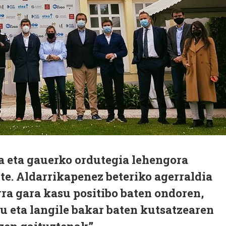
a eta gauerko ordutegia lehengora
te. Aldarrikapenez beteriko agerraldia
rra gara kasu positibo baten ondoren,
u eta langile bakar baten kutsatzearen