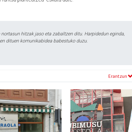
ortasun hitzak jaso eta zabaltzen ditu. Harpidedun eginda,
tzen dituen komunikabidea babestuko duzu.
Erantzun