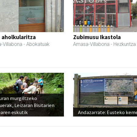
a aholkularitza
Zubimusu Ikastola
-Villabona
- Abokatuak
Amasa-Villabona
- Hezkuntza
uran murgiltzeko
uerak, Leizaran Bisitarien
earen eskutik
Andazarrate: Eusteko kem