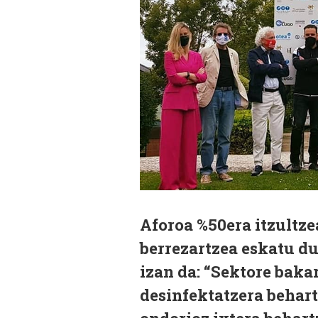
Aforoa %50era itzultze
berrezartzea eskatu du
izan da: “Sektore baka
desinfektatzera behart