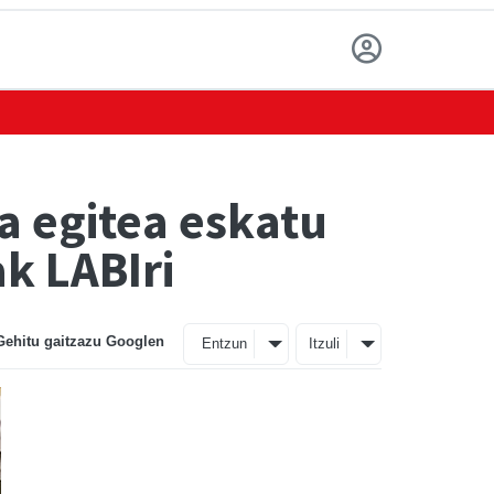
a egitea eskatu
k LABIri
Gehitu gaitzazu Googlen
Entzun
Itzuli