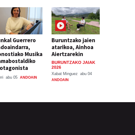
nkal Guerrero
Buruntzako jaien
doaindarra,
atarikoa, Ainhoa
nostiako Musika
Aiertzarekin
amabostaldiko
BURUNTZAKO JAIAK
otagonista
2026
Xabat Minguez
abu 04
rri
abu 05
ANDOAIN
ANDOAIN