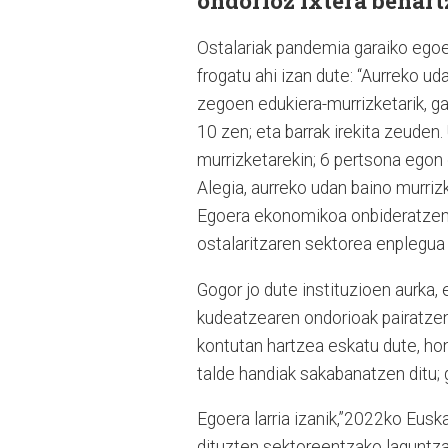
ondorioz ixtera behart
Ostalariak pandemia garaiko egoer
frogatu ahi izan dute: “Aurreko uda
zegoen edukiera-murrizketarik, g
10 zen; eta barrak irekita zeuden
murrizketarekin; 6 pertsona egon 
Alegia, aurreko udan baino murrizk
Egoera ekonomikoa onbideratzen 
ostalaritzaren sektorea enplegua 
Gogor jo dute instituzioen aurka,
kudeatzearen ondorioak pairatzen 
kontutan hartzea eskatu dute, ho
talde handiak sakabanatzen ditu; g
Egoera larria izanik,”2022ko Eusk
dituzten sektoreentzako laguntza