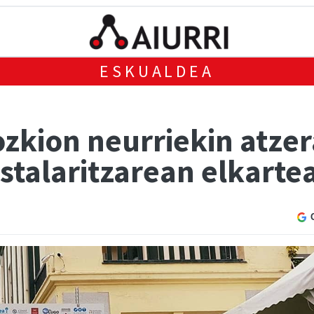
ESKUALDEA
ozkion neurriekin atzer
talaritzarean elkartea