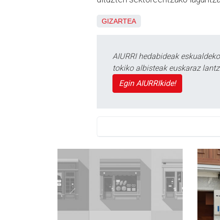
GIZARTEA
AIURRI hedabideak eskualdeko n
tokiko albisteak euskaraz lan
Egin AIURRIkide!