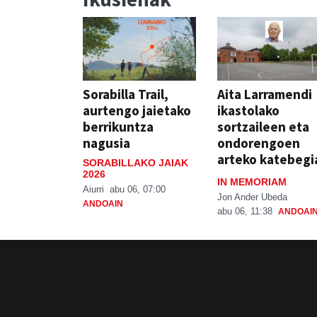
Sorabilla Trail,
Aita Larramendi
aurtengo jaietako
ikastolako
berrikuntza
sortzaileen eta
nagusia
ondorengoen
arteko katebegi
SORABILLAKO JAIAK
2026
IN MEMORIAM
Aiurri
abu 06, 07:00
Jon Ander Ubeda
ANDOAIN
abu 06, 11:38
ANDOAI