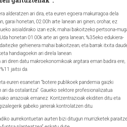
zen gaituztenak”.
a alderatzen ari dira, eta euren egoera makurragoa dela
n, garai honetan, 02.00h arte lanean ari ginen; orohar, ez
aueko aisialdirako izan ezik; mahai bakoitzeko pertsona-mug
. Uda honetan 01.00k arte ari gera lanean; %35eko edukiera-
daitezke gehienera mahai bakoitzean; eta barrak itxita daude
eta handiagoekin ari direla lanean.
ari diren datu makroekonomikoak argitara eman badira ere,
%11 jaitsi da.
 eta euren esanetan “botere publikoek pandemia gaizki
ari da ostalaritza”. Gaueko sektore profesionalizatua
nako arrazoiak emanez: Kontzentrazioak ekiditen ditu eta
izalegerik gabeko jarrerak kontrolatzen ditu.
adiko aurrekontuetan aurten bizi ditugun murrizketek paraitz
-funtsa planteatzea” eskatu dute.