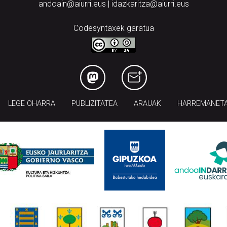
andoain@aiurri.eus | idazkaritza@aiurri.eus
Codesyntaxek garatua
LEGE OHARRA
PUBLIZITATEA
ARAUAK
HARREMANET