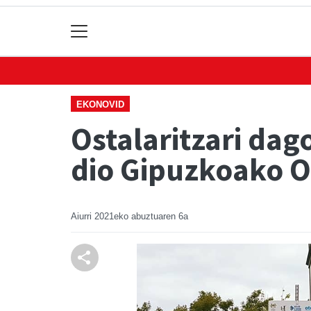
EKONOVID
Ostalaritzari dag
dio Gipuzkoako Os
Aiurri
2021eko abuztuaren 6a