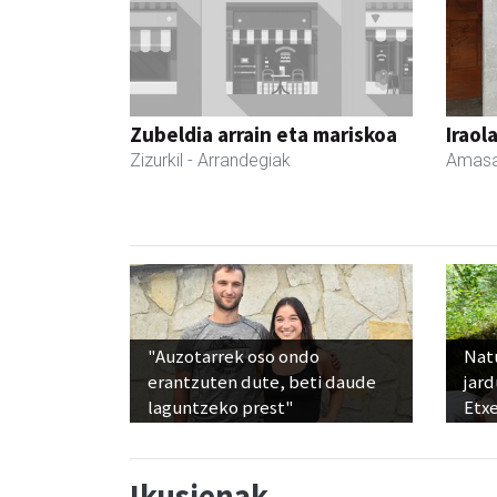
Zubeldia arrain eta mariskoa
Iraol
Zizurkil
- Arrandegiak
Amasa
"Auzotarrek oso ondo
Nat
erantzuten dute, beti daude
jard
laguntzeko prest"
Etx
Ikusienak