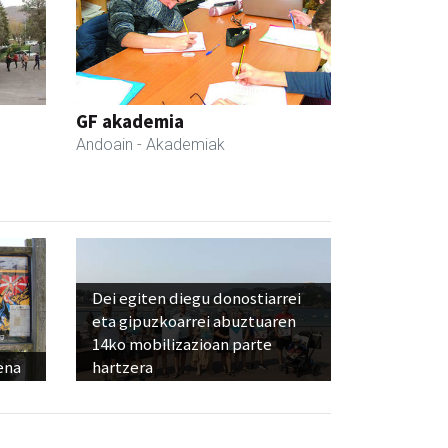
GF akademia
Andoain
- Akademiak
Dei egiten diegu donostiarrei
eta gipuzkoarrei abuztuaren
14ko mobilizazioan parte
ena
hartzera