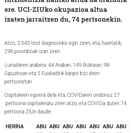
ere. UCI-ZIUko okupazioa altua
izaten jarraitzen du, 74 pertsonekin.
Atzo, 3.543 test diagnostiko egin ziren, eta, haietatik,
296 positiboak izan ziren.
Lurraldeen arabera: 44 Araban, 149 Bizkaian, 98
Gipuzkoan eta 5 Euskaditik kanpo bizi diren
pertsonetan.
Ospitaleen egoera dela eta, COVIDaren ondorioz 27
pertsona ospitaleratu ziren atzo, eta COVIDa duten 74
pertsona ZIUn daude.
HERRIA
ABU
ABU
ABU
ABU
ABU
ABU
ABU