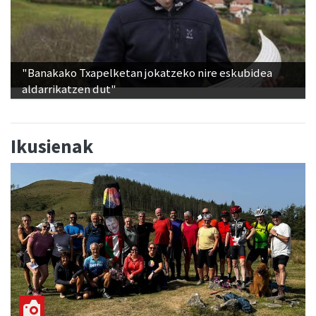
"Banakako Txapelketan jokatzeko nire eskubidea
aldarrikatzen dut"
Ikusienak