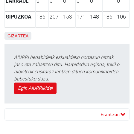
LARRAUL
0
0
0
0
0
1
0
GIPUZKOA
186
207
153
171
148
186
106
GIZARTEA
AIURRI hedabideak eskualdeko nortasun hitzak
jaso eta zabaltzen ditu. Harpidedun eginda, tokiko
albisteak euskaraz lantzen dituen komunikabidea
babestuko duzu.
Egin AIURRIkide!
Erantzun