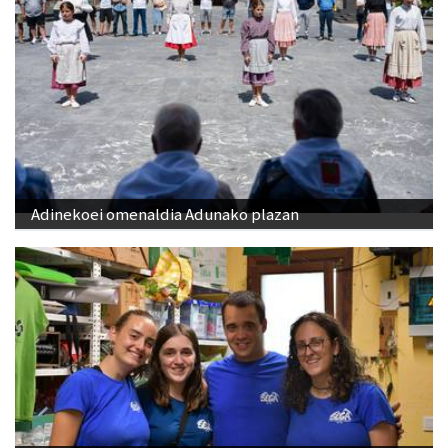
Adinekoei omenaldia Adunako plazan