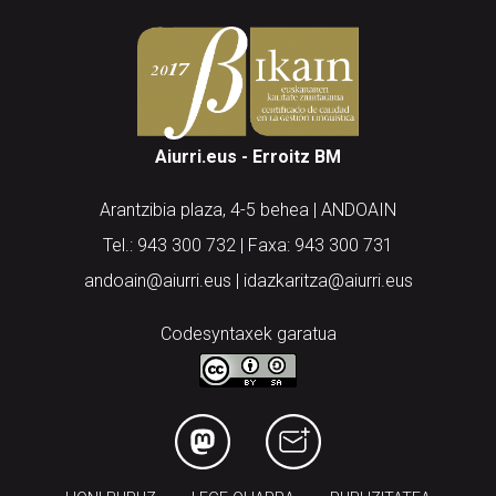
Aiurri.eus - Erroitz BM
Arantzibia plaza, 4-5 behea | ANDOAIN
Tel.: 943 300 732 | Faxa: 943 300 731
andoain@aiurri.eus | idazkaritza@aiurri.eus
Codesyntaxek garatua