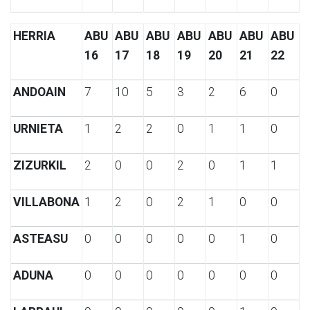
HERRIA
ABU
ABU
ABU
ABU
ABU
ABU
ABU
16
17
18
19
20
21
22
ANDOAIN
7
10
5
3
2
6
0
URNIETA
1
2
2
0
1
1
0
ZIZURKIL
2
0
0
2
0
1
1
VILLABONA
1
2
0
2
1
0
0
ASTEASU
0
0
0
0
0
1
0
ADUNA
0
0
0
0
0
0
0