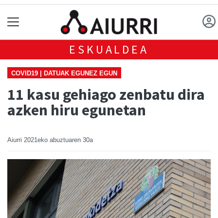
ESKUALDEA
COVID19 | DATUAK EGUNEZ EGUN
11 kasu gehiago zenbatu dira
azken hiru egunetan
Aiurri
2021eko abuztuaren 30a