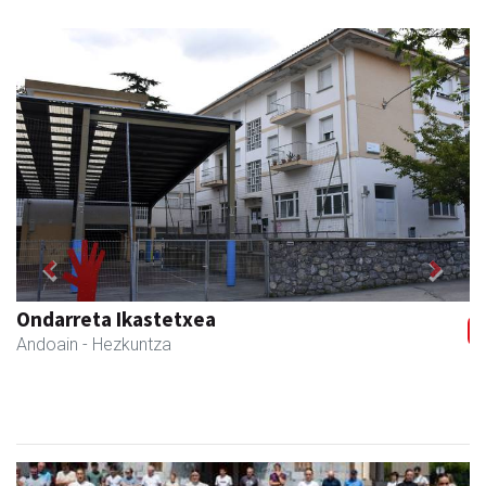
Previous
Next
Ondarreta Ikastetxea
Andoain
- Hezkuntza