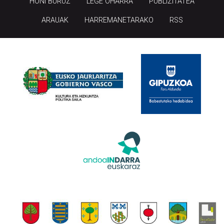
HONI BURUZ
LEGE OHARRA
PUBLIZITATEA
ARAUAK
HARREMANETARAKO
RSS