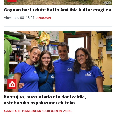
Gogoan hartu dute Katto Amilibia kultur eragilea
Aiurri
abu 08, 13:24
ANDOAIN
Kantujira, auzo-afaria eta dantzaldia,
asteburuko ospakizunei ekiteko
SAN ESTEBAN JAIAK GOIBURUN 2026