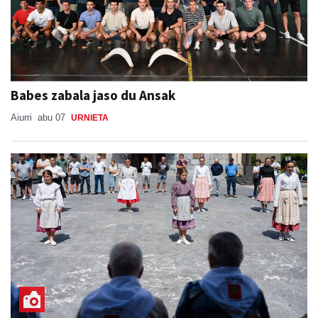
Babes zabala jaso du Ansak
Aiurri
abu 07
URNIETA