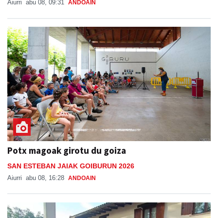
Aiurri
abu 08, 09:31
ANDOAIN
Potx magoak girotu du goiza
SAN ESTEBAN JAIAK GOIBURUN 2026
Aiurri
abu 08, 16:28
ANDOAIN