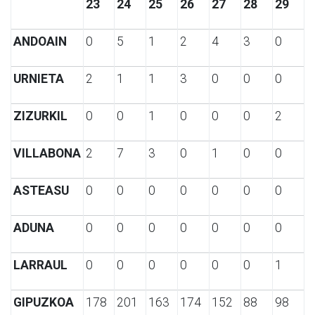
23
24
25
26
27
28
29
ANDOAIN
0
5
1
2
4
3
0
URNIETA
2
1
1
3
0
0
0
ZIZURKIL
0
0
1
0
0
0
2
VILLABONA
2
7
3
0
1
0
0
ASTEASU
0
0
0
0
0
0
0
ADUNA
0
0
0
0
0
0
0
LARRAUL
0
0
0
0
0
0
1
GIPUZKOA
178
201
163
174
152
88
98