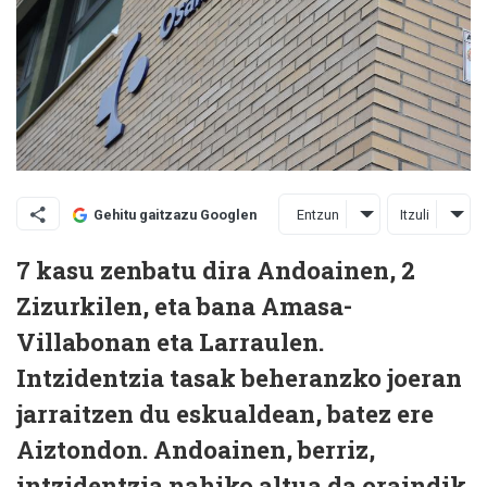
Entzun
Itzuli
Gehitu gaitzazu Googlen
7 kasu zenbatu dira Andoainen, 2
Zizurkilen, eta bana Amasa-
Villabonan eta Larraulen.
Intzidentzia tasak beheranzko joeran
jarraitzen du eskualdean, batez ere
Aiztondon. Andoainen, berriz,
intzidentzia nahiko altua da oraindik