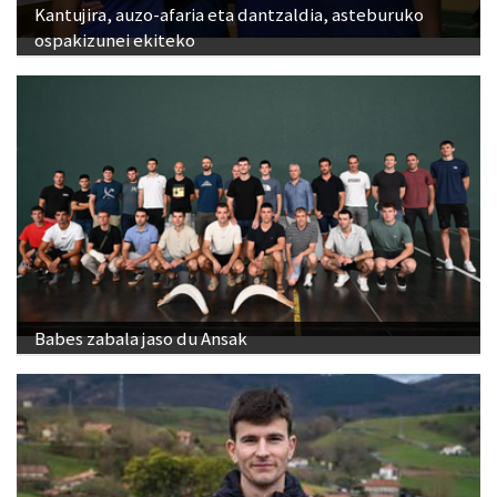
Kantujira, auzo-afaria eta dantzaldia, asteburuko
ospakizunei ekiteko
Babes zabala jaso du Ansak