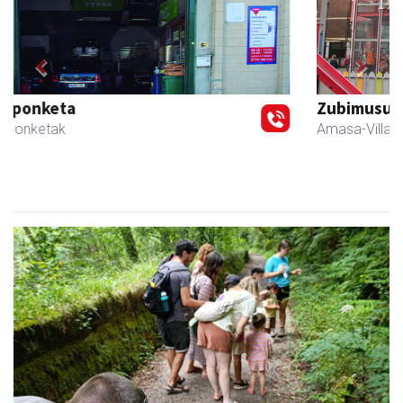
Previous
Next
Zubimusu Ikastola
Amasa-Villabona
- Hezkuntza