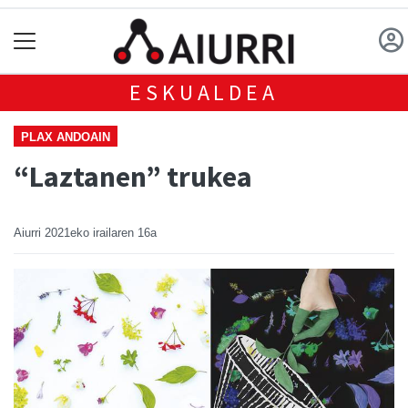
ESKUALDEA
PLAX ANDOAIN
“Laztanen” trukea
Aiurri
2021eko irailaren 16a