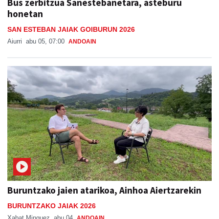
Bus zerbitzua Sanestebanetara, asteburu
honetan
SAN ESTEBAN JAIAK GOIBURUN 2026
Aiurri
abu 05, 07:00
ANDOAIN
Buruntzako jaien atarikoa, Ainhoa Aiertzarekin
BURUNTZAKO JAIAK 2026
Xabat Minguez
abu 04
ANDOAIN