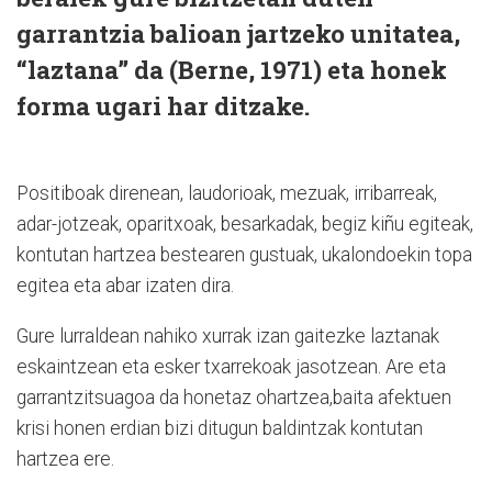
garrantzia balioan jartzeko unitatea,
“laztana” da (Berne, 1971) eta honek
forma ugari har ditzake.
Positiboak direnean, laudorioak, mezuak, irribarreak,
adar-jotzeak, oparitxoak, besarkadak, begiz kiñu egiteak,
kontutan hartzea bestearen gustuak, ukalondoekin topa
egitea eta abar izaten dira.
Gure lurraldean nahiko xurrak izan gaitezke laztanak
eskaintzean eta esker txarrekoak jasotzean. Are eta
garrantzitsuagoa da honetaz ohartzea,baita afektuen
krisi honen erdian bizi ditugun baldintzak kontutan
hartzea ere.