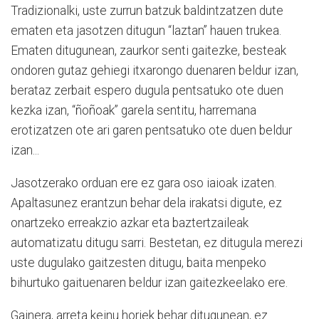
Tradizionalki, uste zurrun batzuk baldintzatzen dute
ematen eta jasotzen ditugun “laztan” hauen trukea.
Ematen ditugunean, zaurkor senti gaitezke, besteak
ondoren gutaz gehiegi itxarongo duenaren beldur izan,
berataz zerbait espero dugula pentsatuko ote duen
kezka izan, “ñoñoak” garela sentitu, harremana
erotizatzen ote ari garen pentsatuko ote duen beldur
izan...
Jasotzerako orduan ere ez gara oso iaioak izaten.
Apaltasunez erantzun behar dela irakatsi digute, ez
onartzeko erreakzio azkar eta baztertzaileak
automatizatu ditugu sarri. Bestetan, ez ditugula merezi
uste dugulako gaitzesten ditugu, baita menpeko
bihurtuko gaituenaren beldur izan gaitezkeelako ere.
Gainera, arreta keinu horiek behar ditugunean, ez