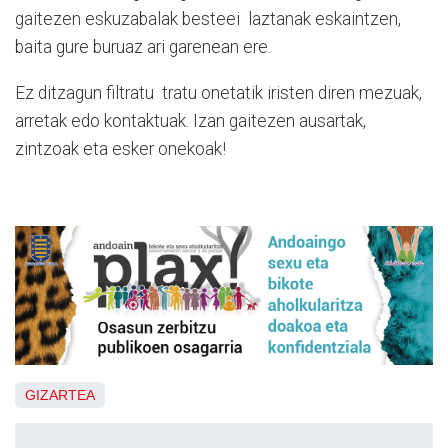
gaitezen eskuzabalak besteei
laztanak eskaintzen,
baita gure buruaz ari garenean ere.
Ez ditzagun filtratu
tratu onetatik iristen diren mezuak,
arretak edo kontaktuak. Izan gaitezen ausartak,
zintzoak eta esker onekoak!
GIZARTEA