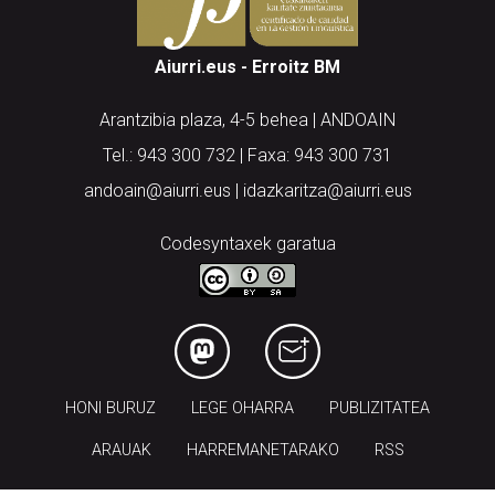
Aiurri.eus - Erroitz BM
Arantzibia plaza, 4-5 behea | ANDOAIN
Tel.: 943 300 732 | Faxa: 943 300 731
andoain@aiurri.eus | idazkaritza@aiurri.eus
Codesyntaxek garatua
HONI BURUZ
LEGE OHARRA
PUBLIZITATEA
ARAUAK
HARREMANETARAKO
RSS