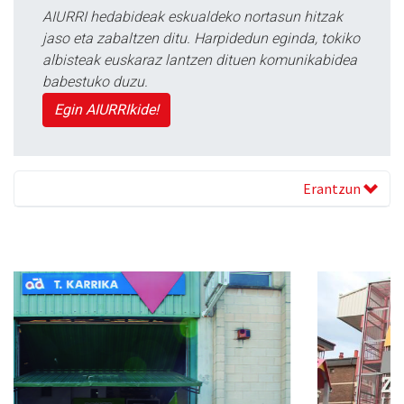
AIURRI hedabideak eskualdeko nortasun hitzak
jaso eta zabaltzen ditu. Harpidedun eginda, tokiko
albisteak euskaraz lantzen dituen komunikabidea
babestuko duzu.
Egin AIURRIkide!
Erantzun