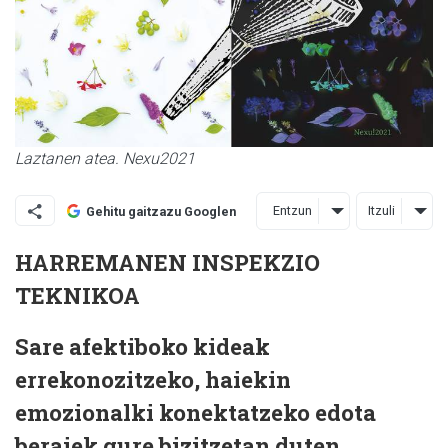
Laztanen atea. Nexu2021
Entzun
Itzuli
Gehitu gaitzazu Googlen
HARREMANEN INSPEKZIO
TEKNIKOA
Sare afektiboko kideak
errekonozitzeko, haiekin
emozionalki konektatzeko edota
beraiek gure bizitzetan duten