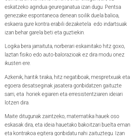
eskatzeko agindua geureganatua izan dugu. Pentsa
genezake espontaneoa denean soilik duela balioa,
eskaera gure kontra erabili dezaketela
edo indartsuak
izan behar garela beti eta guztiekin.
Logika bera jarraituta, norberari eskainitako hitz goxo,
laztan fisiko edo auto-balorazioak ez dira modu onez
ikusten ere.
Azkenik, haritik tiraka, hitz negatiboak, mespretxuak eta
egoera desatseginak jasatera gonbidatzen gaituzte
sarri, eta
horiek egiaren eta erresistentziaren ideiari
lotzen dira.
Maite ditugunak zaintzeko, matematika hauek oso
eskasak dira, eta ideia hauetako bakoitzari buelta eman
eta kontrakoa egitera gonbidatu nahi zaituztegu. Izan