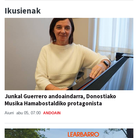
Ikusienak
Junkal Guerrero andoaindarra, Donostiako
Musika Hamabostaldiko protagonista
Aiurri
abu 05, 07:00
ANDOAIN