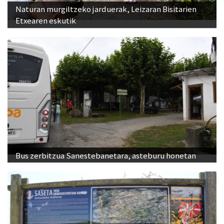
Naturan murgiltzeko jarduerak, Leizaran Bisitarien
Etxearen eskutik
Bus zerbitzua Sanestebanetara, asteburu honetan