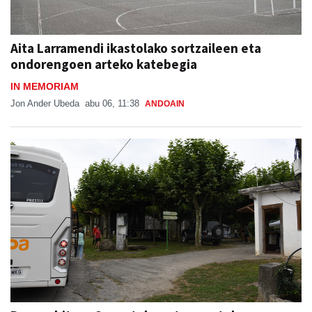
Aita Larramendi ikastolako sortzaileen eta
ondorengoen arteko katebegia
IN MEMORIAM
Jon Ander Ubeda
abu 06, 11:38
ANDOAIN