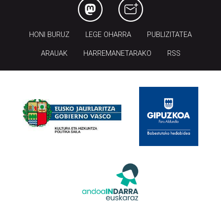
HONI BURUZ
LEGE OHARRA
PUBLIZITATEA
ARAUAK
HARREMANETARAKO
RSS