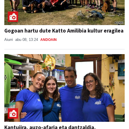
Gogoan hartu dute Katto Amilibia kultur eragilea
Aiurri
abu 08, 13:24
ANDOAIN
Kantujira, auzo-afaria eta dantzaldia,