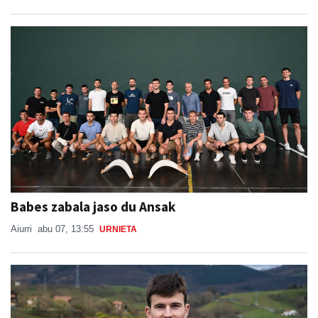
Babes zabala jaso du Ansak
Aiurri
abu 07, 13:55
URNIETA