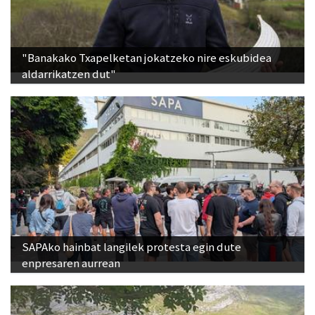
"Banakako Txapelketan jokatzeko nire eskubidea
aldarrikatzen dut"
SAPAko hainbat langilek protesta egin dute
enpresaren aurrean