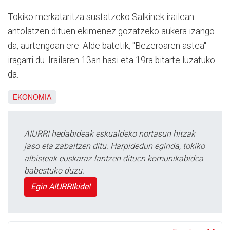
Tokiko merkataritza sustatzeko Salkinek irailean
antolatzen dituen ekimenez gozatzeko aukera izango
da, aurtengoan ere. Alde batetik, "Bezeroaren astea"
iragarri du. Irailaren 13an hasi eta 19ra bitarte luzatuko
da.
EKONOMIA
AIURRI hedabideak eskualdeko nortasun hitzak
jaso eta zabaltzen ditu. Harpidedun eginda, tokiko
albisteak euskaraz lantzen dituen komunikabidea
babestuko duzu.
Egin AIURRIkide!