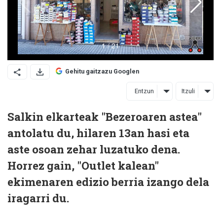
Gehitu gaitzazu Googlen
Entzun
Itzuli
Salkin elkarteak "Bezeroaren astea"
antolatu du, hilaren 13an hasi eta
aste osoan zehar luzatuko dena.
Horrez gain, "Outlet kalean"
ekimenaren edizio berria izango dela
iragarri du.