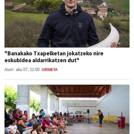
"Banakako Txapelketan jokatzeko nire
eskubidea aldarrikatzen dut"
Aiurri
abu 07, 12:00
URNIETA