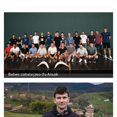
Babes zabala jaso du Ansak