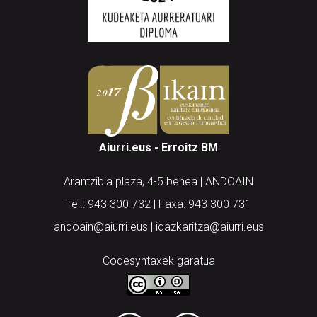
Aiurri.eus - Erroitz BM
Arantzibia plaza, 4-5 behea | ANDOAIN
Tel.: 943 300 732 | Faxa: 943 300 731
andoain@aiurri.eus | idazkaritza@aiurri.eus
Codesyntaxek garatua