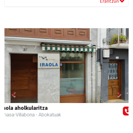
Erantzun
Previous
Next
Ados muntaiak
Asteasu
- Muntaiak