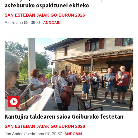
asteburuko ospakizunei ekiteko
SAN ESTEBAN JAIAK GOIBURUN 2026
Aiurri
abu 08, 09:31
ANDOAIN
Kantujira taldearen saioa Goiburuko festetan
SAN ESTEBAN JAIAK GOIBURUN 2026
Jon Ander Ubeda
abu 07, 20:37
ANDOAIN