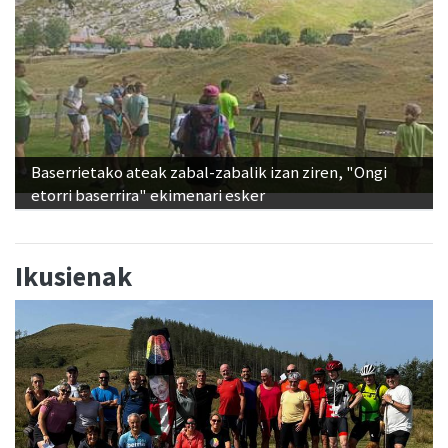
Baserrietako ateak zabal-zabalik izan ziren, "Ongi
etorri baserrira" ekimenari esker
Ikusienak