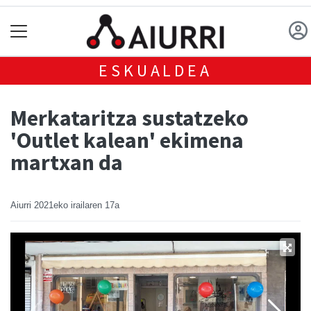
ESKUALDEA
Merkataritza sustatzeko
'Outlet kalean' ekimena
martxan da
Aiurri
2021eko irailaren 17a