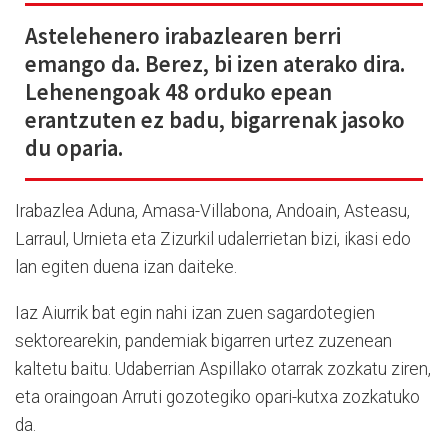
Astelehenero irabazlearen berri
emango da. Berez, bi izen aterako dira.
Lehenengoak 48 orduko epean
erantzuten ez badu, bigarrenak jasoko
du oparia.
Irabazlea Aduna, Amasa-Villabona, Andoain, Asteasu,
Larraul, Urnieta eta Zizurkil udalerrietan bizi, ikasi edo
lan egiten duena izan daiteke.
Iaz Aiurrik bat egin nahi izan zuen sagardotegien
sektorearekin, pandemiak bigarren urtez zuzenean
kaltetu baitu. Udaberrian Aspillako otarrak zozkatu ziren,
eta oraingoan Arruti gozotegiko opari-kutxa zozkatuko
da.