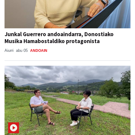
Junkal Guerrero andoaindarra, Donostiako
Musika Hamabostaldiko protagonista
Aiurri
abu 05
ANDOAIN