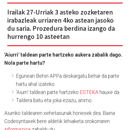
Irailak 27-Urriak 3 asteko zozketaren
irabazleak urriaren 4ko astean jasoko
du saria. Prozedura berdina izango da
hurrengo 10 asteetan
'Aiurri' taldean parte hartzeko aukera zabalik dago.
Nola parte hartu?
Egunean Behin APPa deskargatu behar da parte
hartu ahal izateko.
'Aiurri' taldean parte hartzeko
ESTEKA
hauxe da.
Taldera batu eta joka ezazu, animo.
Aiurriko taldearen xehetasunak horiexek dira. Baina
Codesyntaxek bere aldetik lehiaketa orokorraren
informazioa
zabaldu du.