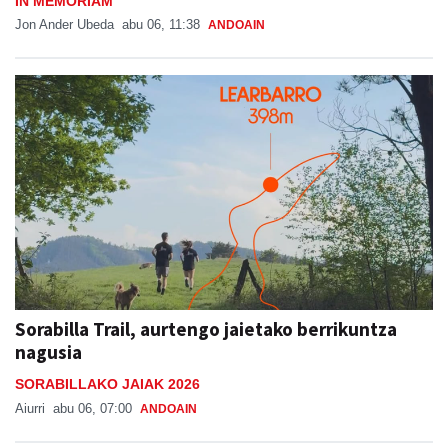
IN MEMORIAM
Jon Ander Ubeda
abu 06, 11:38
ANDOAIN
Sorabilla Trail, aurtengo jaietako berrikuntza
nagusia
SORABILLAKO JAIAK 2026
Aiurri
abu 06, 07:00
ANDOAIN