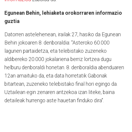
Egunean Behin, lehiaketa orokorraren informazio
guztia
Datorren astelehenean, irailak 27, hasiko da Egunean
Behin jokoaren 8. denboraldia: "Asteroko 60.000
lagunen partaidetza, eta telebistako zuzeneko
aldibereko 20.000 jokalariena berriz lortzea dugu
helburu denboraldi honetan. 8. denboraldia abenduaren
12an amaituko da, eta data horretatik Gabonak
bitartean, zuzeneko telebistako final hori egingo da.
Uztailean egin zenaren antzekoa izan liteke, baina
detaileak hurrengo aste hauetan finduko dira".