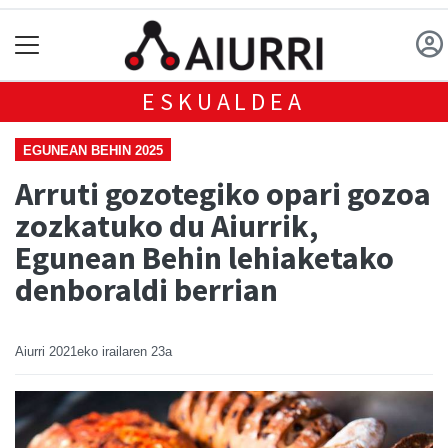
ESKUALDEA
EGUNEAN BEHIN 2025
Arruti gozotegiko opari gozoa
zozkatuko du Aiurrik,
Egunean Behin lehiaketako
denboraldi berrian
Aiurri
2021eko irailaren 23a