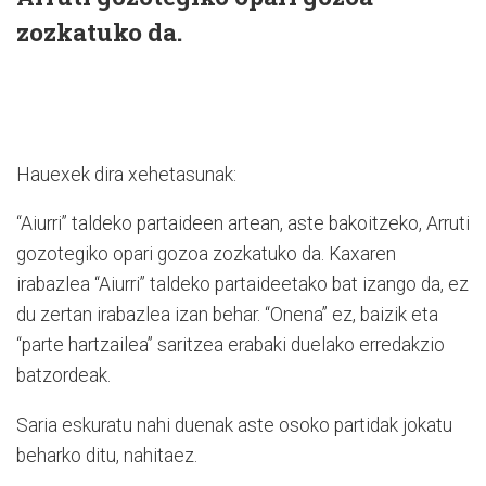
zozkatuko da.
Hauexek dira xehetasunak:
“Aiurri” taldeko partaideen artean, aste bakoitzeko, Arruti
gozotegiko opari gozoa zozkatuko da. Kaxaren
irabazlea “Aiurri” taldeko partaideetako bat izango da, ez
du zertan irabazlea izan behar. “Onena” ez, baizik eta
“parte hartzailea” saritzea erabaki duelako erredakzio
batzordeak.
Saria eskuratu nahi duenak aste osoko partidak jokatu
beharko ditu, nahitaez.