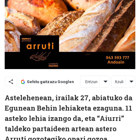
Entzun
Itzuli
Gehitu gaitzazu Googlen
Astelehenean, irailak 27, abiatuko da
Egunean Behin lehiaketa ezaguna. 11
asteko lehia izango da, eta “Aiurri”
taldeko partaideen artean astero
Arruti gozotegiko opari gozoa