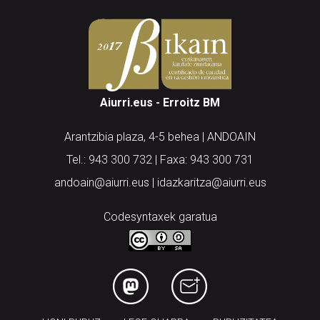
Aiurri.eus - Erroitz BM
Arantzibia plaza, 4-5 behea | ANDOAIN
Tel.: 943 300 732 | Faxa: 943 300 731
andoain@aiurri.eus | idazkaritza@aiurri.eus
Codesyntaxek garatua