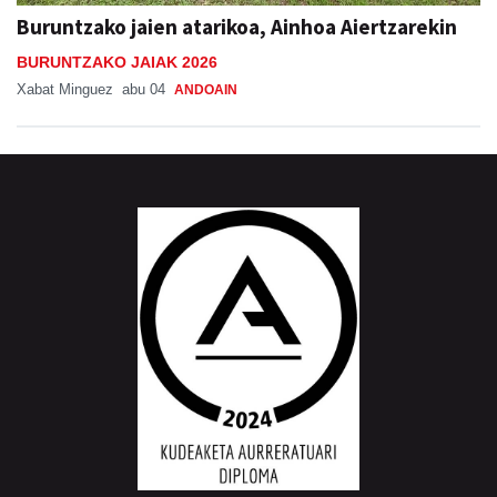
Buruntzako jaien atarikoa, Ainhoa Aiertzarekin
BURUNTZAKO JAIAK 2026
Xabat Minguez
abu 04
ANDOAIN