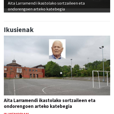
Aita Larramendi ikastolako sortzaileen eta
ondorengoen arteko katebegia
Ikusienak
Aita Larramendi ikastolako sortzaileen eta
ondorengoen arteko katebegia