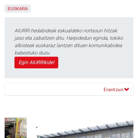
EUSKARA
AIURRI hedabideak eskualdeko nortasun hitzak
jaso eta zabaltzen ditu. Harpidedun eginda, tokiko
albisteak euskaraz lantzen dituen komunikabidea
babestuko duzu.
Egin AIURRIkide!
Erantzun