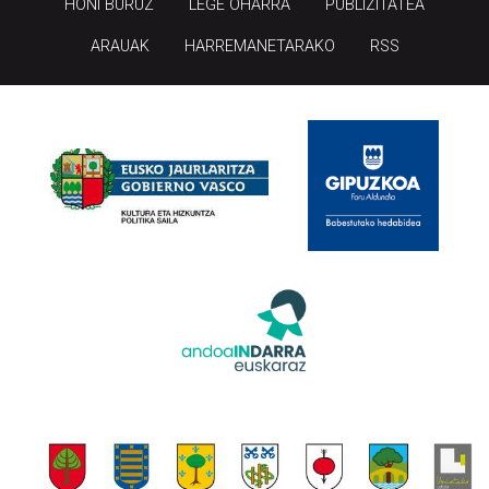
HONI BURUZ
LEGE OHARRA
PUBLIZITATEA
ARAUAK
HARREMANETARAKO
RSS