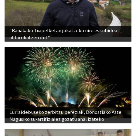
"Banakako Txapelketan jokatzeko nire eskubidea
aldarrikatzen dut"
Lurraldebuseko zerbitzu bereziak, Donostiako Aste
Nagusiko su-artifizialez gozatu ahal izateko