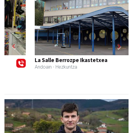
Previous
Next
La Salle Berrozpe Ikastetxea
Andoain
- Hezkuntza