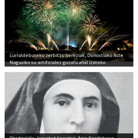
Lurraldebuseko zerbitzu bereziak, Donostiako Aste
Nagusiko su-artifizialez gozatu ahal izateko