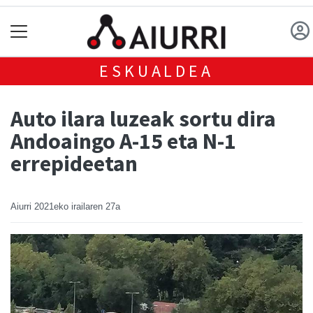
ESKUALDEA
Auto ilara luzeak sortu dira
Andoaingo A-15 eta N-1
errepideetan
Aiurri
2021eko irailaren 27a