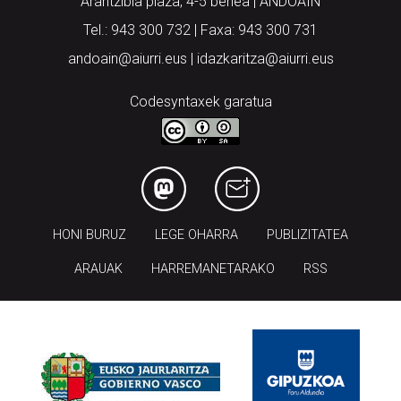
Arantzibia plaza, 4-5 behea | ANDOAIN
Tel.: 943 300 732 | Faxa: 943 300 731
andoain@aiurri.eus | idazkaritza@aiurri.eus
Codesyntaxek garatua
HONI BURUZ
LEGE OHARRA
PUBLIZITATEA
ARAUAK
HARREMANETARAKO
RSS