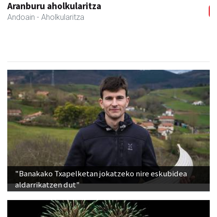
Aranburu aholkularitza
Andoain
- Aholkularitza
"Banakako Txapelketan jokatzeko nire eskubidea
aldarrikatzen dut"