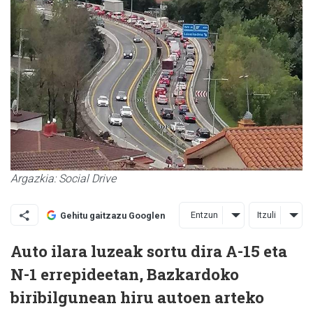
Argazkia: Social Drive
Entzun
Itzuli
Gehitu gaitzazu Googlen
Auto ilara luzeak sortu dira A-15 eta
N-1 errepideetan, Bazkardoko
biribilgunean hiru autoen arteko