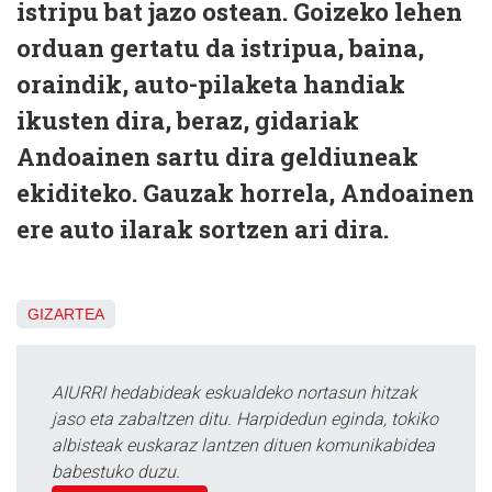
istripu bat jazo ostean. Goizeko lehen
orduan gertatu da istripua, baina,
oraindik, auto-pilaketa handiak
ikusten dira, beraz, gidariak
Andoainen sartu dira geldiuneak
ekiditeko. Gauzak horrela, Andoainen
ere auto ilarak sortzen ari dira.
GIZARTEA
AIURRI hedabideak eskualdeko nortasun hitzak
jaso eta zabaltzen ditu. Harpidedun eginda, tokiko
albisteak euskaraz lantzen dituen komunikabidea
babestuko duzu.