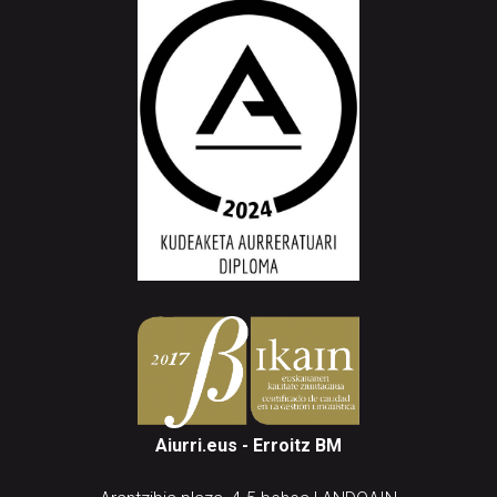
Aiurri.eus - Erroitz BM