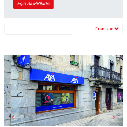
Egin AIURRIkide!
Erantzun
Previous
Next