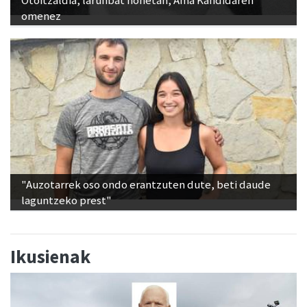
Otoitzaldia, larunbat honetan, Ama Kandidaren
omenez
"Auzotarrek oso ondo erantzuten dute, beti daude
laguntzeko prest"
Ikusienak