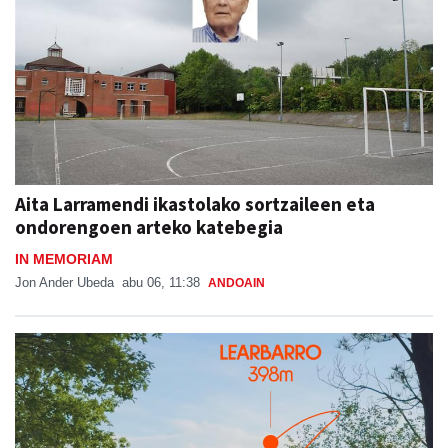
Aita Larramendi ikastolako sortzaileen eta
ondorengoen arteko katebegia
IN MEMORIAM
Jon Ander Ubeda
abu 06, 11:38
ANDOAIN