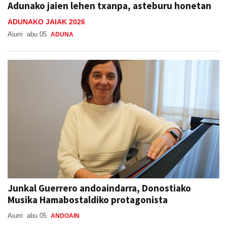
Adunako jaien lehen txanpa, asteburu honetan
ADUNAKO JAIAK 2026
Aiurri
abu 05
ADUNA
Junkal Guerrero andoaindarra, Donostiako
Musika Hamabostaldiko protagonista
Aiurri
abu 05
ANDOAIN