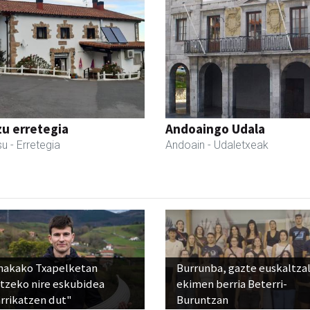
zu erretegia
Andoaingo Udala
su
- Erretegia
Andoain
- Udaletxeak
nakako Txapelketan
Burrunba, gazte euskaltza
atzeko nire eskubidea
ekimen berria Beterri-
rrikatzen dut"
Buruntzan