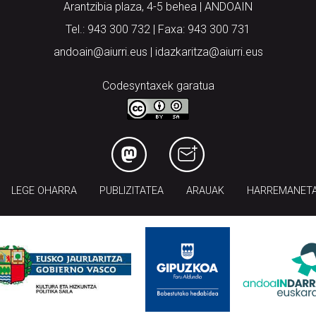
Arantzibia plaza, 4-5 behea | ANDOAIN
Tel.: 943 300 732 | Faxa: 943 300 731
andoain@aiurri.eus | idazkaritza@aiurri.eus
Codesyntaxek garatua
LEGE OHARRA
PUBLIZITATEA
ARAUAK
HARREMANET