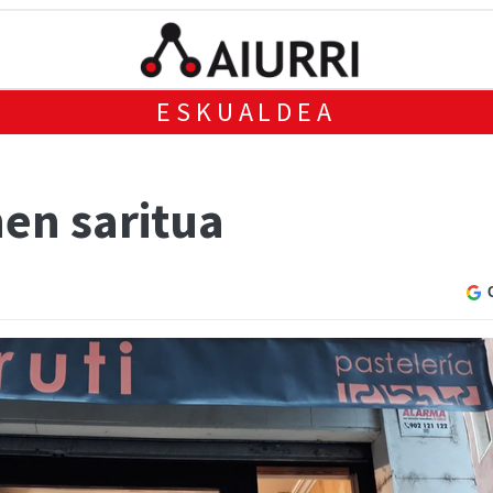
ESKUALDEA
hen saritua