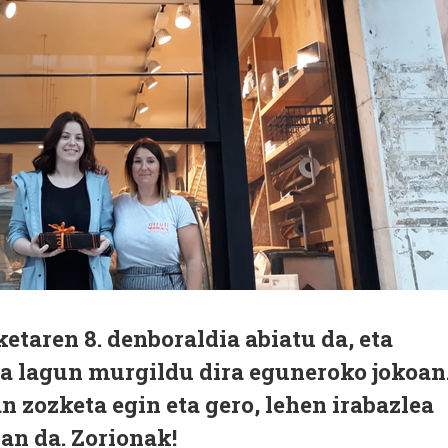
etaren 8. denboraldia abiatu da, eta
ka lagun murgildu dira eguneroko jokoan
n zozketa egin eta gero, lehen irabazlea
zan da. Zorionak!