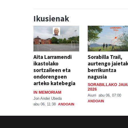
Ikusienak
Aita Larramendi
Sorabilla Trail,
ikastolako
aurtengo jaieta
sortzaileen eta
berrikuntza
ondorengoen
nagusia
arteko katebegia
SORABILLAKO JAIA
2026
IN MEMORIAM
Aiurri
abu 06, 07:00
Jon Ander Ubeda
ANDOAIN
abu 06, 11:38
ANDOAIN