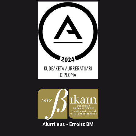
Aiurri.eus - Erroitz BM