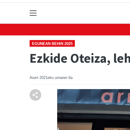
EGUNEAN BEHIN 2025
Ezkide Oteiza, le
Aiurri
2021eko urriaren 6a