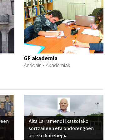
GF akademia
Andoain
- Akademiak
leen
Aita Larramendi ikastolako
sortzaileen eta ondorengoen
arteko katebegia