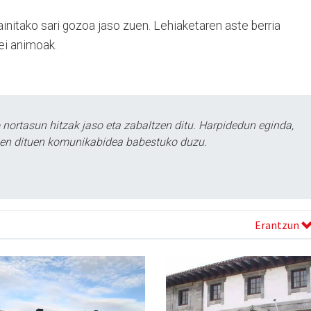
initako sari gozoa jaso zuen. Lehiaketaren aste berria
iei animoak.
ortasun hitzak jaso eta zabaltzen ditu. Harpidedun eginda,
tzen dituen komunikabidea babestuko duzu.
Erantzun