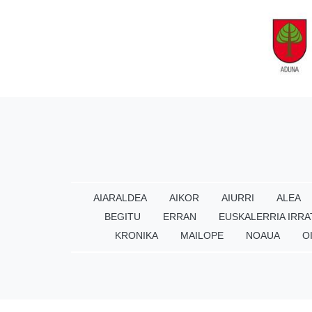
AIARALDEA
AIKOR
AIURRI
ALEA
BEGITU
ERRAN
EUSKALERRIA IRRA
KRONIKA
MAILOPE
NOAUA
O