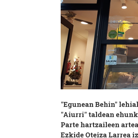
"Egunean Behin" lehiak
"Aiurri" taldean ehun
Parte hartzaileen artea
Ezkide Oteiza Larrea i