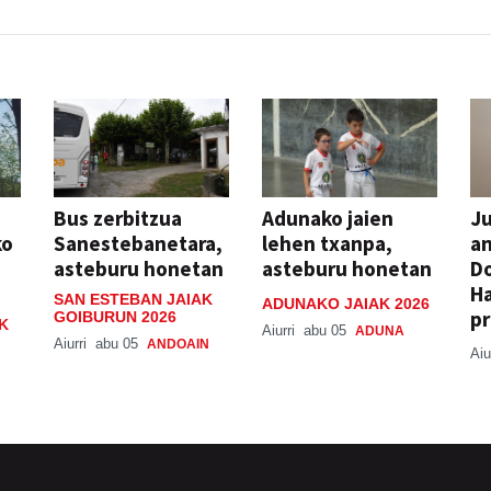
Bus zerbitzua
Adunako jaien
Ju
ko
Sanestebanetara,
lehen txanpa,
an
asteburu honetan
asteburu honetan
Do
H
SAN ESTEBAN JAIAK
ADUNAKO JAIAK 2026
pr
GOIBURUN 2026
K
Aiurri
abu 05
ADUNA
Aiurri
abu 05
ANDOAIN
Aiu