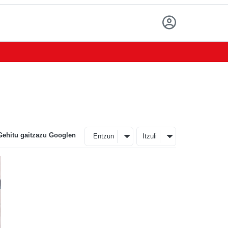
Gehitu gaitzazu Googlen
Entzun
Itzuli