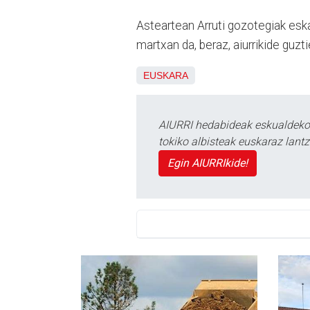
Asteartean Arruti gozotegiak eska
martxan da, beraz, aiurrikide guzt
EUSKARA
AIURRI hedabideak eskualdeko n
tokiko albisteak euskaraz lan
Egin AIURRIkide!