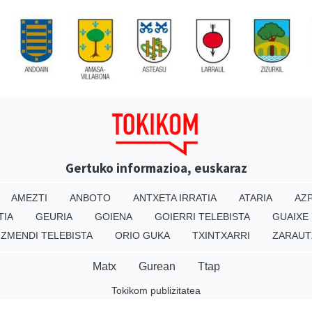
Gertuko informazioa, euskaraz
AMEZTI
ANBOTO
ANTXETA IRRATIA
ATARIA
AZP
TIA
GEURIA
GOIENA
GOIERRI TELEBISTA
GUAIXE
IZMENDI TELEBISTA
ORIO GUKA
TXINTXARRI
ZARAUT
Matx
Gurean
Ttap
Tokikom publizitatea
v16.25.0