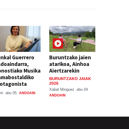
nkal Guerrero
Buruntzako jaien
doaindarra,
atarikoa, Ainhoa
nostiako Musika
Aiertzarekin
amabostaldiko
BURUNTZAKO JAIAK
otagonista
2026
Xabat Minguez
abu 04
rri
abu 05
ANDOAIN
ANDOAIN