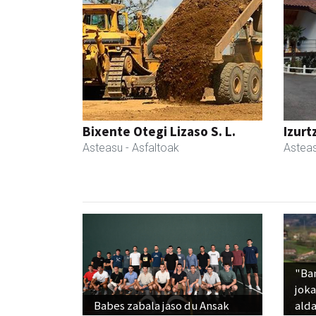
Bixente Otegi Lizaso S. L.
Izurt
Asteasu
- Asfaltoak
Astea
"Ba
jok
Babes zabala jaso du Ansak
alda