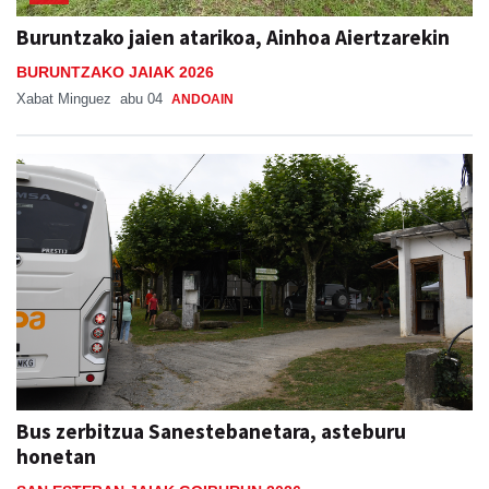
Buruntzako jaien atarikoa, Ainhoa Aiertzarekin
BURUNTZAKO JAIAK 2026
Xabat Minguez
abu 04
ANDOAIN
Bus zerbitzua Sanestebanetara, asteburu
honetan