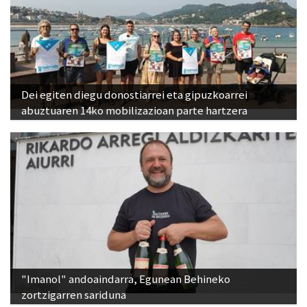
Dei egiten diegu donostiarrei eta gipuzkoarrei
abuztuaren 14ko mobilizazioan parte hartzera
"Imanol" andoaindarra, Egunean Behineko
zortzigarren sariduna