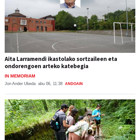
Aita Larramendi ikastolako sortzaileen eta
ondorengoen arteko katebegia
IN MEMORIAM
Jon Ander Ubeda
abu 06, 11:38
ANDOAIN