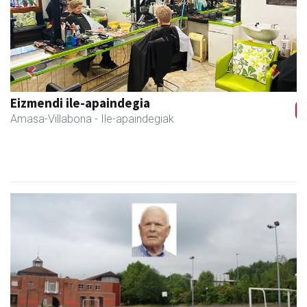
Previous
Next
Iturri-Ondo jatetxea
Asteasu
- Jatetxeak