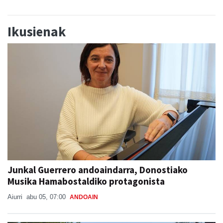
Ikusienak
Junkal Guerrero andoaindarra, Donostiako
Musika Hamabostaldiko protagonista
Aiurri
abu 05, 07:00
ANDOAIN