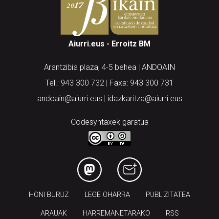
Aiurri.eus - Erroitz BM
Arantzibia plaza, 4-5 behea | ANDOAIN
Tel.: 943 300 732 | Faxa: 943 300 731
andoain@aiurri.eus | idazkaritza@aiurri.eus
Codesyntaxek garatua
HONI BURUZ
LEGE OHARRA
PUBLIZITATEA
ARAUAK
HARREMANETARAKO
RSS