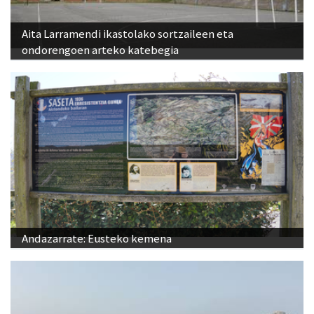
Aita Larramendi ikastolako sortzaileen eta
ondorengoen arteko katebegia
Andazarrate: Eusteko kemena