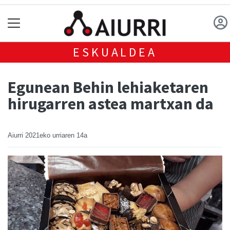
ESKUALDEA
Egunean Behin lehiaketaren
hirugarren astea martxan da
Aiurri
2021eko urriaren 14a