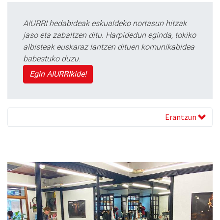
AIURRI hedabideak eskualdeko nortasun hitzak
jaso eta zabaltzen ditu. Harpidedun eginda, tokiko
albisteak euskaraz lantzen dituen komunikabidea
babestuko duzu.
Egin AIURRIkide!
Erantzun