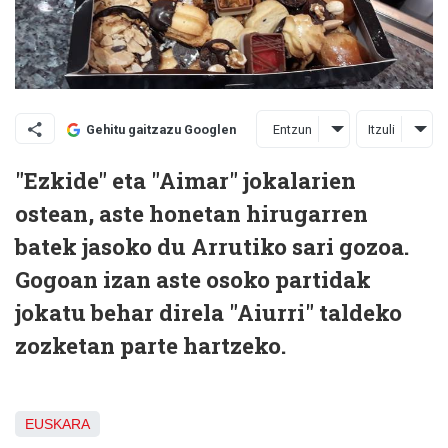
Entzun
Itzuli
Gehitu gaitzazu Googlen
"Ezkide" eta "Aimar" jokalarien
ostean, aste honetan hirugarren
batek jasoko du Arrutiko sari gozoa.
Gogoan izan aste osoko partidak
jokatu behar direla "Aiurri" taldeko
zozketan parte hartzeko.
EUSKARA