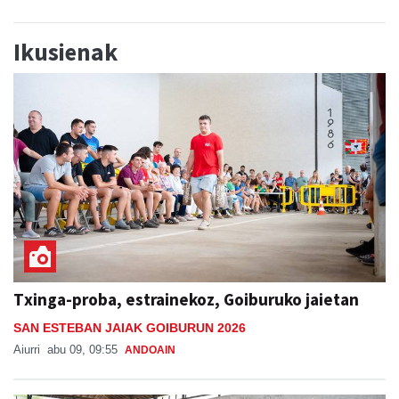
Ikusienak
Txinga-proba, estrainekoz, Goiburuko jaietan
SAN ESTEBAN JAIAK GOIBURUN 2026
Aiurri
abu 09, 09:55
ANDOAIN