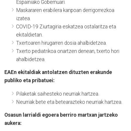
Espainiako Gobernuari.
Maskararen erabilera kanpoan derrigorrezkoa
izatea.
COVID-19 Ziurtagiria eskatzea ostalaritza eta
ekitaldietan.
Txertoaren hirugarren dosia ahalbidetzea.
Txerto pediatrikoa onartzen denean, txerto hori
ahalbidetzea.
EAEn ekitaldiak antolatzen dituzten erakunde
publiko eta pribatuei:
Pilaketak saihesteko neurriak hartzea.
Neurriak bete eta betearazteko neurriak hartzea.
Osasun larrialdi egoera berriro martxan jartzeko
aukera: