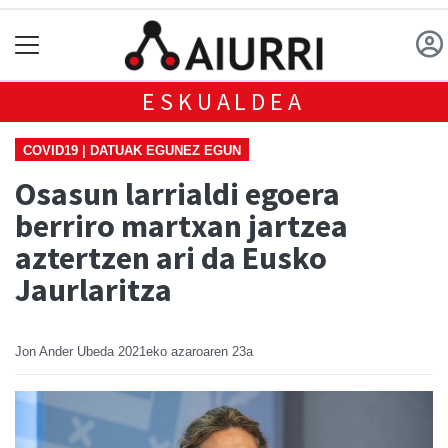
ESKUALDEA
COVID19 | DATUAK EGUNEZ EGUN
Osasun larrialdi egoera
berriro martxan jartzea
aztertzen ari da Eusko
Jaurlaritza
Jon Ander Ubeda
2021eko azaroaren 23a