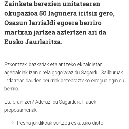
Zainketa berezien unitatearen
okupazioa 50 lagunera iritsiz gero,
Osasun larrialdi egoera berriro
martxan jartzea aztertzen ari da
Eusko Jaurlaritza.
Ezkontzak, bazkariak eta antzeko ekitaldietan
agerraldiak izan direla gogoraraz du Sagardui Sailburuak.
Indarrean dauden neurriak betearazteko erregua egin du
berriro.
Eta orain zer? Aderazi du Sagarduik. Hauek
proposamenak:
Tresna juridikoak sortzea eskatuko diote