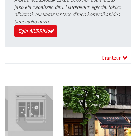
jaso eta zabaltzen ditu. Harpidedun eginda, tokiko
albisteak euskaraz lantzen dituen komunikabidea
babestuko duzu.
Egin AIURRIkide!
Erantzun