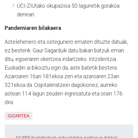
UCI-ZIUtako okupazioa 50 lagunetik gorakoa
denean.
Pandemiaren bilakaera
Astelehenero eta ostegunero ematen dituzte datuak,
ez besterik. Gaur Sagarduik datu bakan batzuk eman
ditu, egoeraren okertzea indartzeko. Intzidentzia
Euskadin ia bikoiztu egin da, aste batetik bestera.
Azaroaren 16an 181ekoa zen eta azaroaren 23an
321ekoa da. Ospitaleratzeei dagokionez, aurreko
astean 114 lagun zeuden ingresatuta eta orain 176
dira.
GIZARTEA
AIURRI hedabideak eskualdeko nortasun hitzak