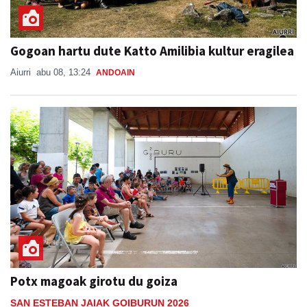
Gogoan hartu dute Katto Amilibia kultur eragilea
Aiurri
abu 08, 13:24
ANDOAIN
Potx magoak girotu du goiza
SAN ESTEBAN JAIAK GOIBURUN 2026
Aiurri
abu 08, 16:28
ANDOAIN