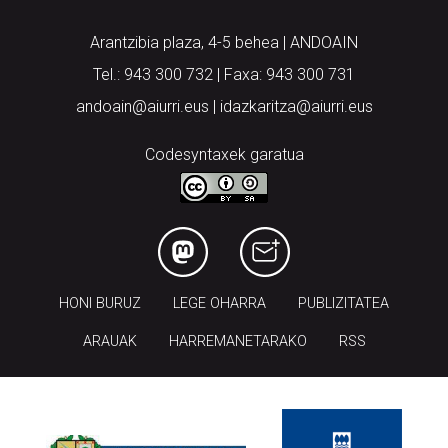
Tel.: 943 300 732 | Faxa: 943 300 731
andoain@aiurri.eus | idazkaritza@aiurri.eus
Codesyntaxek garatua
HONI BURUZ
LEGE OHARRA
PUBLIZITATEA
ARAUAK
HARREMANETARAKO
RSS