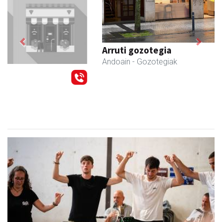
Previous
Next
Arruti gozotegia
Andoain
- Gozotegiak