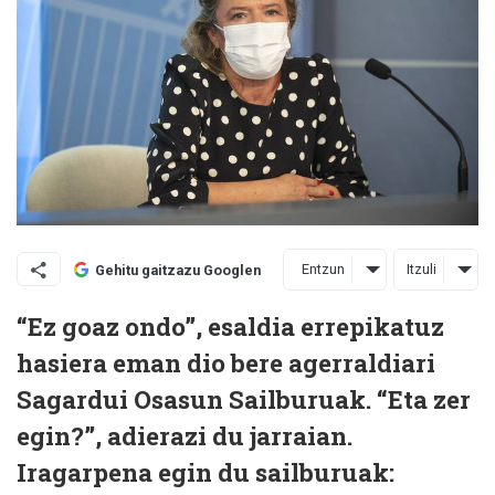
Entzun
Itzuli
Gehitu gaitzazu Googlen
“Ez goaz ondo”, esaldia errepikatuz
hasiera eman dio bere agerraldiari
Sagardui Osasun Sailburuak. “Eta zer
egin?”, adierazi du jarraian.
Iragarpena egin du sailburuak: