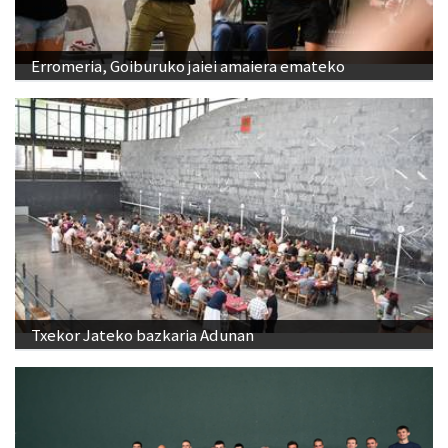
Erromeria, Goiburuko jaiei amaiera emateko
Txekor Jateko bazkaria Adunan