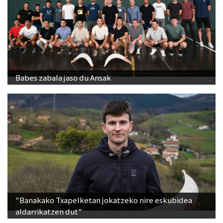
Babes zabala jaso du Ansak
"Banakako Txapelketan jokatzeko nire eskubidea
aldarrikatzen dut"