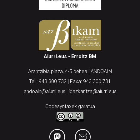
Aiurri.eus - Erroitz BM
Arantzibia plaza, 4-5 behea | ANDOAIN
Tel.: 943 300 732 | Faxa: 943 300 731
andoain@aiurri.eus | idazkaritza@aiurri.eus
Codesyntaxek garatua