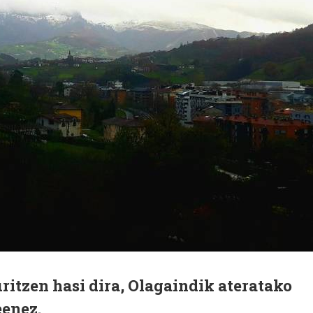
uritzen hasi dira, Olagaindik ateratako
eenez.