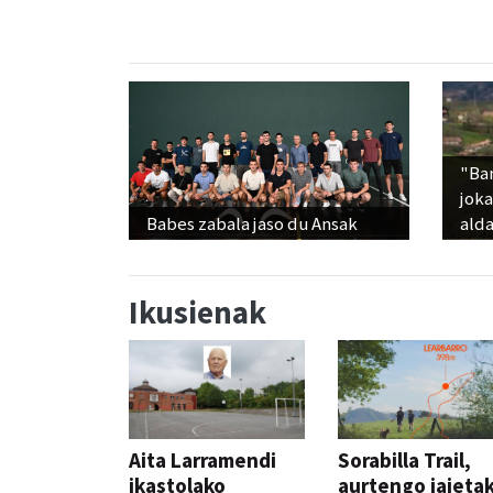
"Ba
jok
Babes zabala jaso du Ansak
alda
Ikusienak
Aita Larramendi
Sorabilla Trail,
ikastolako
aurtengo jaieta