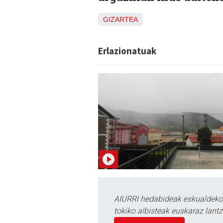
GIZARTEA
Erlazionatuak
AIURRI hedabideak eskualdeko n
tokiko albisteak euskaraz lan