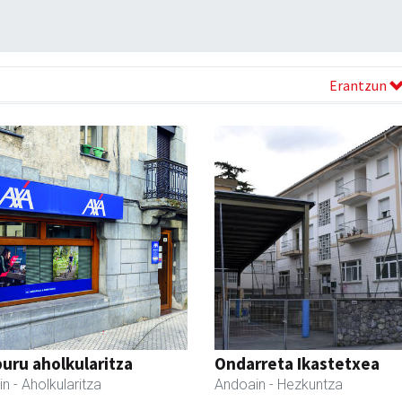
Erantzun
uru aholkularitza
Ondarreta Ikastetxea
in
- Aholkularitza
Andoain
- Hezkuntza