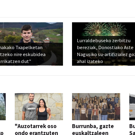
Lurraldebuseko zerbitzu
nakako Txapelketan
bereziak, Donostiako Aste
atzeko nire eskubidea
Nagusiko su-artifizialez g
rrikatzen dut"
ahal izateko
"Auzotarrek oso
Burrunba, gazte
Bu
ko
ondo erantzuten
euskaltzaleen
S