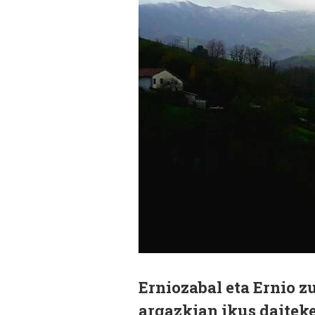
Erniozabal eta Ernio z
argazkian ikus daitek