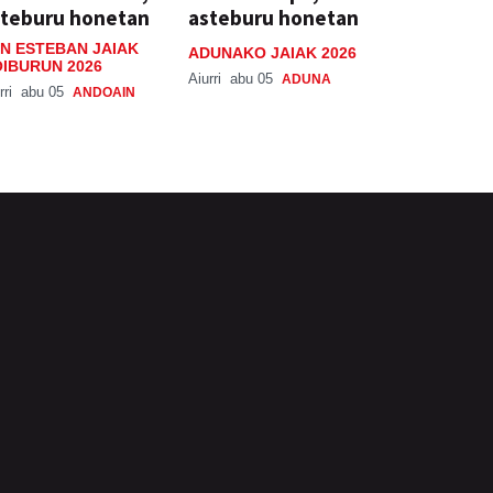
steburu honetan
asteburu honetan
N ESTEBAN JAIAK
ADUNAKO JAIAK 2026
IBURUN 2026
Aiurri
abu 05
ADUNA
rri
abu 05
ANDOAIN