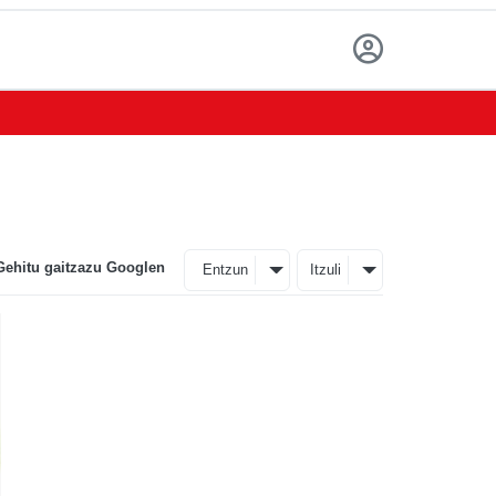
Gehitu gaitzazu Googlen
Entzun
Itzuli