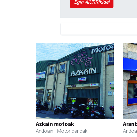
Egin AIURRIkide!
Azkain motoak
Aranb
Andoain
- Motor dendak
Andoa