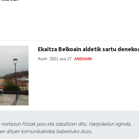
Ekaitza Belkoain aldetik sartu deneko
Aiurri
2021 aza 27
ANDOAIN
ortasun hitzak jaso eta zabaltzen ditu. Harpidedun eginda,
tzen dituen komunikabidea babestuko duzu.