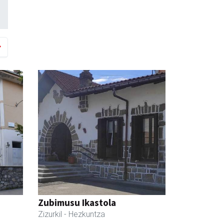
Zubimusu Ikastola
Zizurkil
- Hezkuntza