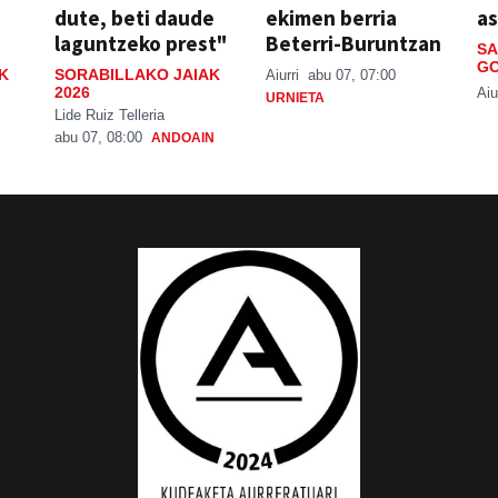
dute, beti daude
ekimen berria
a
laguntzeko prest"
Beterri-Buruntzan
SA
GO
K
SORABILLAKO JAIAK
Aiurri
abu 07, 07:00
2026
Aiu
URNIETA
Lide Ruiz Telleria
abu 07, 08:00
ANDOAIN