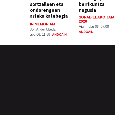
sortzaileen eta
berrikuntza
ondorengoen
nagusia
arteko katebegia
SORABILLAKO JAIA
2026
IN MEMORIAM
Aiurri
abu 06, 07:00
Jon Ander Ubeda
ANDOAIN
abu 06, 11:38
ANDOAIN