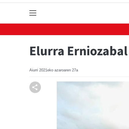
Elurra Erniozabal
Aiurri
2021eko azaroaren 27a