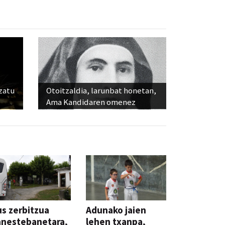
ozatu
Otoitzaldia, larunbat honetan,
Ama Kandidaren omenez
s zerbitzua
Adunako jaien
anestebanetara,
lehen txanpa,