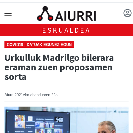
ESKUALDEA
COVID19 | DATUAK EGUNEZ EGUN
Urkulluk Madrilgo bilerara
eraman zuen proposamen
sorta
Aiurri
2021eko abenduaren 22a