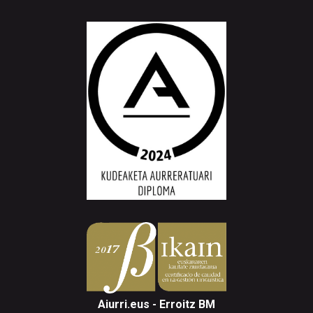
Aiurri.eus - Erroitz BM