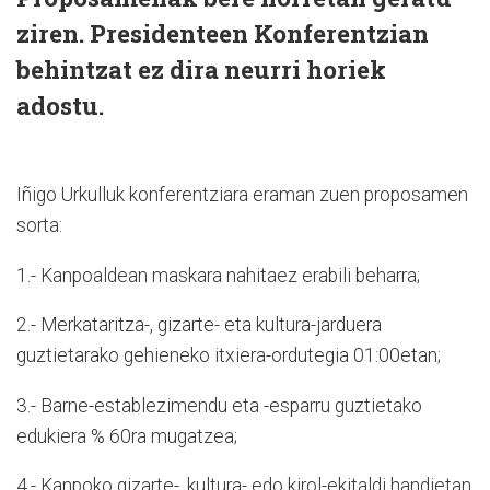
ziren. Presidenteen Konferentzian
behintzat ez dira neurri horiek
adostu.
Iñigo Urkulluk konferentziara eraman zuen proposamen
sorta:
1.- Kanpoaldean maskara nahitaez erabili beharra;
2.- Merkataritza-, gizarte- eta kultura-jarduera
guztietarako gehieneko itxiera-ordutegia 01:00etan;
3.- Barne-establezimendu eta -esparru guztietako
edukiera % 60ra mugatzea;
4.- Kanpoko gizarte-, kultura- edo kirol-ekitaldi handietan