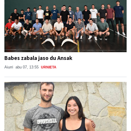
Babes zabala jaso du Ansak
Aiurri
abu 07, 13:55
URNIETA