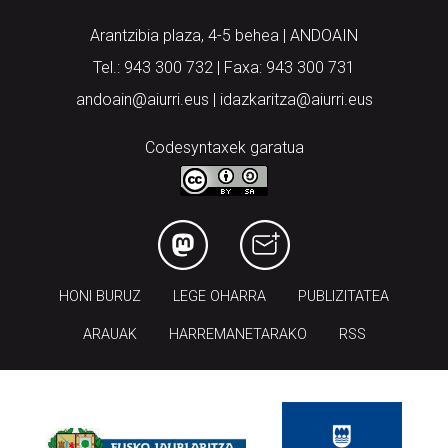
Arantzibia plaza, 4-5 behea | ANDOAIN
Tel.: 943 300 732 | Faxa: 943 300 731
andoain@aiurri.eus | idazkaritza@aiurri.eus
Codesyntaxek garatua
HONI BURUZ
LEGE OHARRA
PUBLIZITATEA
ARAUAK
HARREMANETARAKO
RSS