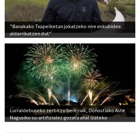
"Banakako Txapelketan jokatzeko nire eskubidea
aldarrikatzen dut"
Lurraldebuseko zerbitzu bereziak, Donostiako Aste
Nagusiko su-artifizialez gozatu ahal izateko