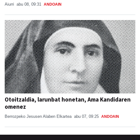
Aiurri
abu 08, 09:31
ANDOAIN
Otoitzaldia, larunbat honetan, Ama Kandidaren
omenez
Berrozpeko Jesusen Alaben Elkartea
abu 07, 09:25
ANDOAIN