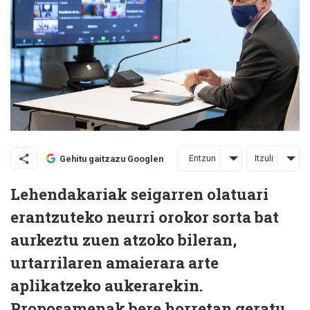
Entzun
Itzuli
Gehitu gaitzazu Googlen
Lehendakariak seigarren olatuari
erantzuteko neurri orokor sorta bat
aurkeztu zuen atzoko bileran,
urtarrilaren amaierara arte
aplikatzeko aukerarekin.
Proposamenak bere horretan geratu