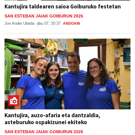
Kantujira taldearen saioa Goiburuko festetan
SAN ESTEBAN JAIAK GOIBURUN 2026
Jon Ander Ubeda
abu 07, 20:37
ANDOAIN
Kantujira, auzo-afaria eta dantzaldia,
asteburuko ospakizunei ekiteko
SAN ESTEBAN JAIAK GOIBURUN 2026