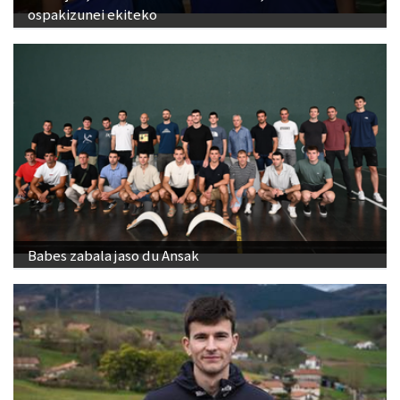
ospakizunei ekiteko
Babes zabala jaso du Ansak