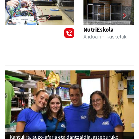
Previous
Next
NutriEskola
Andoain
- Ikasketak
Kantujira, auzo-afaria eta dantzaldia, asteburuko