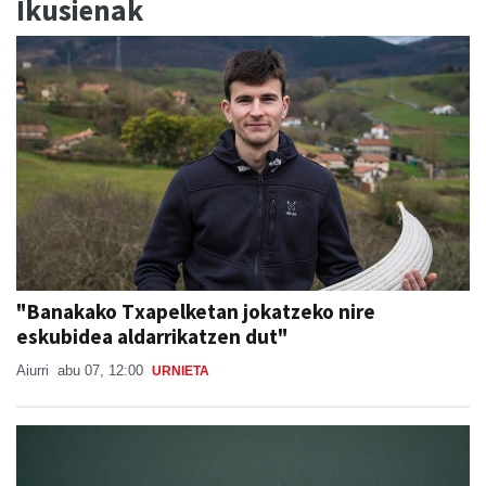
Ikusienak
"Banakako Txapelketan jokatzeko nire
eskubidea aldarrikatzen dut"
Aiurri
abu 07, 12:00
URNIETA