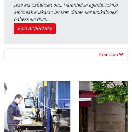
jaso eta zabaltzen ditu. Harpidedun eginda, tokiko
albisteak euskaraz lantzen dituen komunikabidea
babestuko duzu.
Egin AIURRIkide!
Erantzun