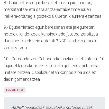
8.- Gabonetako egun berezietan eta jaiegunetan,
merkataritza- eta ostalaritza-establezimenduen
irekiera-ordutegia goizeko 8:00etatik aurrera ezartzea.
9.- Eguberrietako egun berezietan eta jaiegunetan,
hotelek, landetxeek, kanpinek edo jatetxe-zerbitzua
duen beste edozein ostatuk 23:30ak arteko afariak
zerbitzatzea;
10.- Gomendatzea Gabonetako bazkariak eta afariak 10
lagunetik gorakoak ez izatea eta gehienez bi familia-
unitate biltzea. Ospakizunetan konposizioa alda ez
dadin gomendatzea.
GIZARTEA
AIURRI hedabideak eskualdeko nortasun hitzak