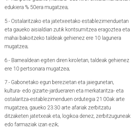
edukiera % 50era mugatzea;
5.- Ostalaritzako eta jatetxeetako establezimenduetan
eta gaueko aisialdian zutik kontsumitzea eragoztea eta
mahai bakoitzeko taldeak gehienez ere 10 lagunera
mugatzea;
6.- Barnealdean egiten diren kiroletan, taldeak gehienez
ere 10 pertsonara mugatzea;
7.- Gabonetako egun berezietan eta jaiegunetan,
kultura- edo gizarte-jardueraren eta merkataritza- eta
ostalaritza-establezimenduen ordutegia 21:00ak arte
mugatzea, gaueko 23:30 arte afariak zerbitzatu
ditzaketen jatetxeak eta, logikoa denez, zerbitzuguneak
edo farmaziak izan ezik;