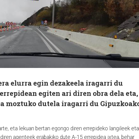
ra elurra egin dezakeela iragarri du
rrepidean egiten ari diren obra dela eta,
ea moztuko dutela iragarri du Gipuzkoak
 arte, eta lekuan bertan egongo diren errepideko langileek eta
 diren agenteek erabakiko dute A-15 errepidea ixtea, behar