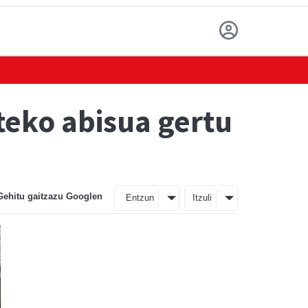
teko abisua gertu
Gehitu gaitzazu Googlen
Entzun
Itzuli