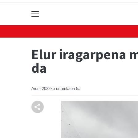
Elur iragarpena m
da
Aiurri
2022ko urtarrilaren 5a