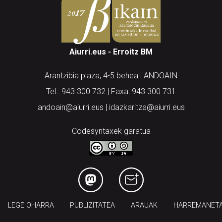
Aiurri.eus - Erroitz BM
Arantzibia plaza, 4-5 behea | ANDOAIN
Tel.: 943 300 732 | Faxa: 943 300 731
andoain@aiurri.eus | idazkaritza@aiurri.eus
Codesyntaxek garatua
LEGE OHARRA
PUBLIZITATEA
ARAUAK
HARREMANET