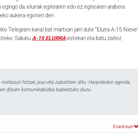
 egingo da; elurrak egitearen edo ez egitearen arabera
tzeko aukera egonen den.
eko Telegram kanal bat martxan jarri dute "Elurra A-15 Nieve
goteko. Sakatu
A-15 ELURRA
estekan eta batu zaitez
ortasun hitzak jaso eta zabaltzen ditu. Harpidedun eginda,
tzen dituen komunikabidea babestuko duzu.
Erantzun