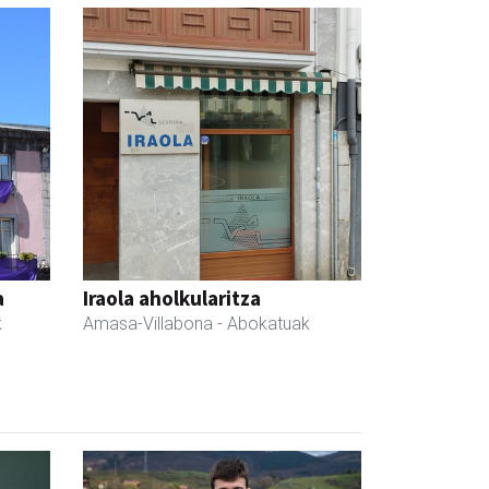
a
Iraola aholkularitza
k
Amasa-Villabona
- Abokatuak