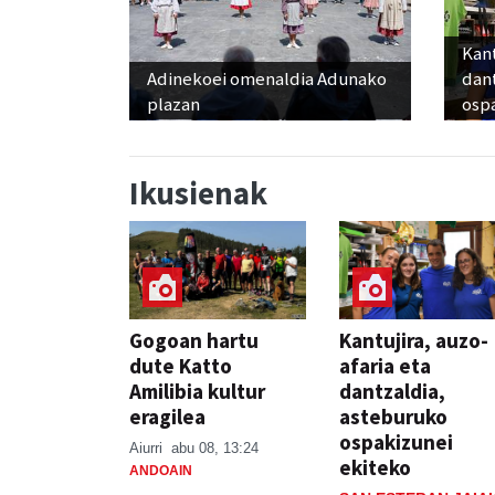
Kant
Adinekoei omenaldia Adunako
dan
plazan
osp
Ikusienak
Gogoan hartu
Kantujira, auzo-
dute Katto
afaria eta
Amilibia kultur
dantzaldia,
eragilea
asteburuko
ospakizunei
Aiurri
abu 08, 13:24
ekiteko
ANDOAIN