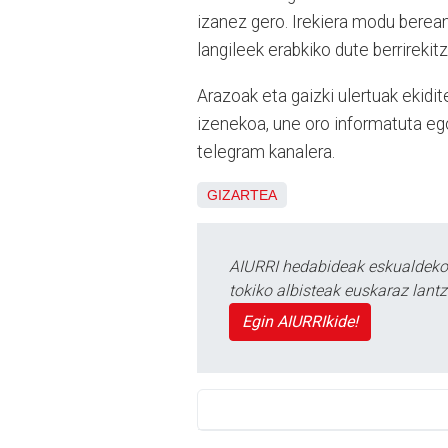
izanez gero. Irekiera modu berean
langileek erabkiko dute berrireki
Arazoak eta gaizki ulertuak ekidit
izenekoa, une oro informatuta e
telegram kanalera.
GIZARTEA
AIURRI hedabideak eskualdeko n
tokiko albisteak euskaraz lan
Egin AIURRIkide!