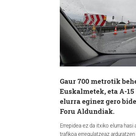
Gaur 700 metrotik behe
Euskalmetek, eta A-15 e
elurra eginez gero bid
Foru Aldundiak.
Errepidea ez da itxiko elurra hasi
trafikoa erregulatzeaz arduratzen