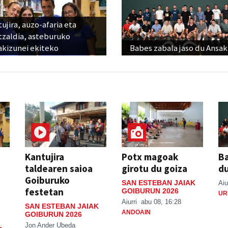
ujira, auzo-afaria eta
tzaldia, asteburuko
akizunei ekiteko
Babes zabala jaso du Ansak
Kantujira
Potx magoak
Ba
taldearen saioa
girotu du goiza
d
Goiburuko
SAN ESTEBAN JAIAK
Aiu
festetan
GOIBURUN 2026
UR
Aiurri
abu 08, 16:28
SAN ESTEBAN JAIAK
ANDOAIN
GOIBURUN 2026
Jon Ander Ubeda