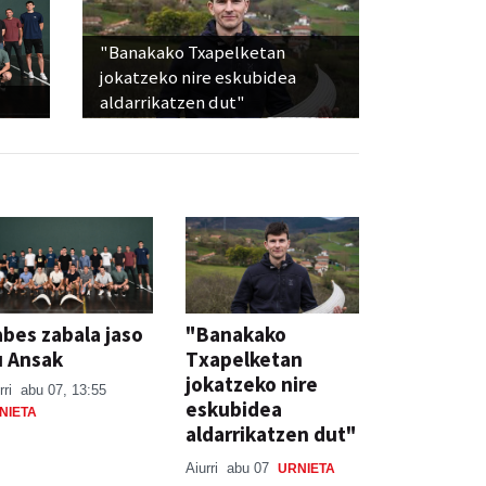
"Banakako Txapelketan
jokatzeko nire eskubidea
aldarrikatzen dut"
bes zabala jaso
"Banakako
u Ansak
Txapelketan
jokatzeko nire
rri
abu 07, 13:55
eskubidea
NIETA
aldarrikatzen dut"
Aiurri
abu 07
URNIETA