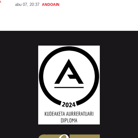
K
abu 07, 20:37
ANDOAIN