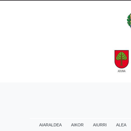
AIARALDEA
AIKOR
AIURRI
ALEA