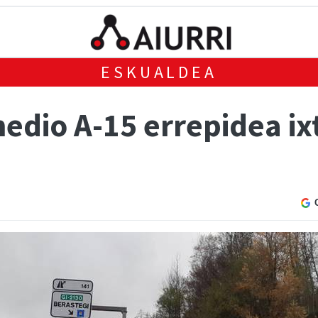
ESKUALDEA
edio A-15 errepidea ix