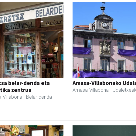
sa belar-denda eta
Amasa-Villabonako Udal
tika zentrua
Amasa-Villabona
- Udaletxea
-Villabona
- Belar-denda