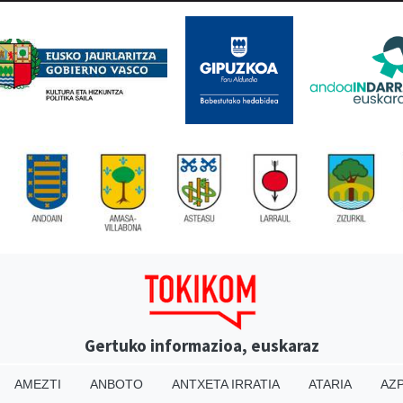
Gertuko informazioa, euskaraz
AMEZTI
ANBOTO
ANTXETA IRRATIA
ATARIA
AZP