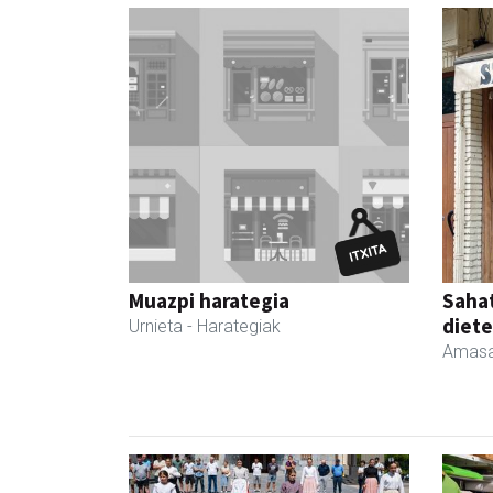
Muazpi harategia
Sahat
diete
Urnieta
- Harategiak
Amasa