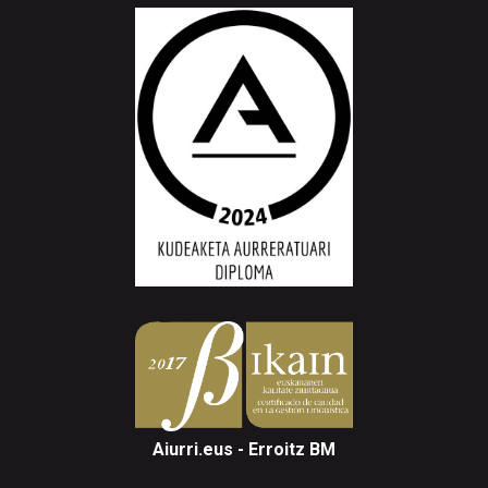
Aiurri.eus - Erroitz BM