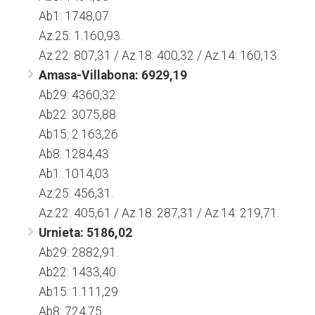
Ab1: 1748,07
Az.25: 1.160,93.
Az.22: 807,31 / Az.18: 400,32 / Az.14: 160,13.
Amasa-Villabona: 6929,19
Ab29: 4360,32.
Ab22: 3075,88
Ab15: 2.163,26
Ab8: 1284,43
Ab1: 1014,03
Az.25: 456,31.
Az.22: 405,61 / Az.18: 287,31 / Az.14: 219,71.
Urnieta: 5186,02
Ab29: 2882,91.
Ab22: 1433,40
Ab15: 1.111,29
Ab8: 724,75