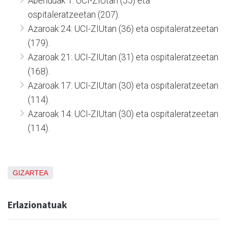
Abenduak 1: UCI-ZIUtan (55) eta
ospitaleratzeetan (207).
Azaroak 24: UCI-ZIUtan (36) eta ospitaleratzeetan
(179).
Azaroak 21: UCI-ZIUtan (31) eta ospitaleratzeetan
(168).
Azaroak 17: UCI-ZIUtan (30) eta ospitaleratzeetan
(114).
Azaroak 14: UCI-ZIUtan (30) eta ospitaleratzeetan
(114).
GIZARTEA
Erlazionatuak