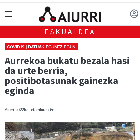
ESKUALDEA
COVID19 | DATUAK EGUNEZ EGUN
Aurrekoa bukatu bezala hasi
da urte berria,
positibotasunak gainezka
eginda
Aiurri
2022ko urtarrilaren 6a