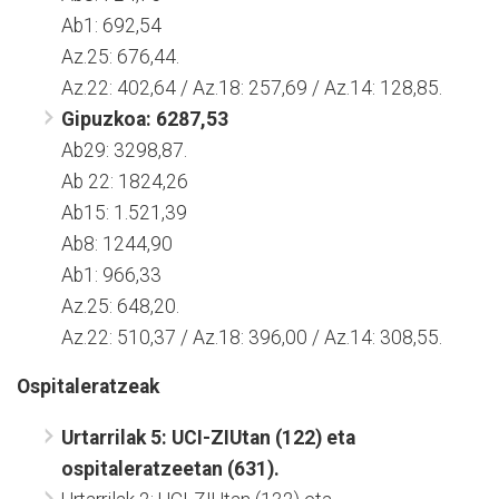
Ab1: 692,54
Az.25: 676,44.
Az.22: 402,64 / Az.18: 257,69 / Az.14: 128,85.
Gipuzkoa: 6287,53
Ab29: 3298,87.
Ab 22: 1824,26
Ab15: 1.521,39
Ab8: 1244,90
Ab1: 966,33
Az.25: 648,20.
Az.22: 510,37 / Az.18: 396,00 / Az.14: 308,55.
Ospitaleratzeak
Urtarrilak 5: UCI-ZIUtan (122) eta
ospitaleratzeetan (631).