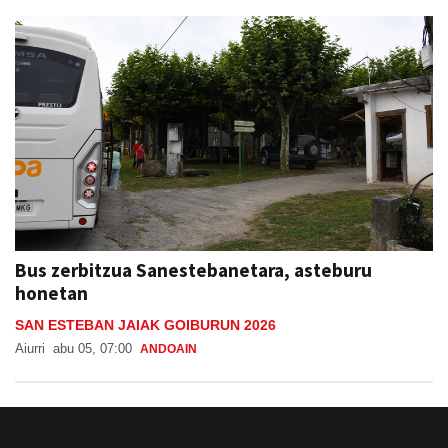
Bus zerbitzua Sanestebanetara, asteburu
honetan
SAN ESTEBAN JAIAK GOIBURUN 2026
Aiurri
abu 05, 07:00
ANDOAIN