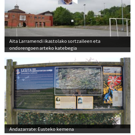
Aita Larramendi ikastolako sortzaileen eta
ondorengoen arteko katebegia
Andazarrate: Eusteko kemena