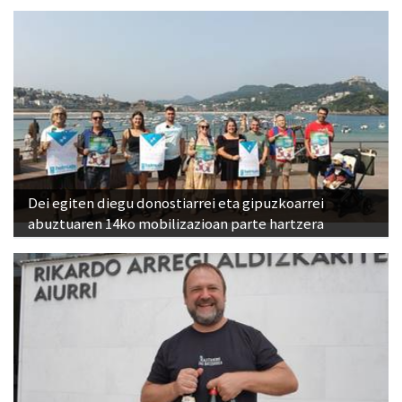
Dei egiten diegu donostiarrei eta gipuzkoarrei
abuztuaren 14ko mobilizazioan parte hartzera