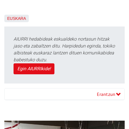
EUSKARA
AIURRI hedabideak eskualdeko nortasun hitzak
jaso eta zabaltzen ditu. Harpidedun eginda, tokiko
albisteak euskaraz lantzen dituen komunikabidea
babestuko duzu.
Egin AIURRIkide!
Erantzun