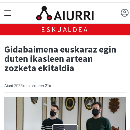
ESKUALDEA
Gidabaimena euskaraz egin
duten ikasleen artean
zozketa ekitaldia
Aiurri
2022ko otsailaren 21a