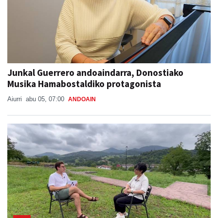
Junkal Guerrero andoaindarra, Donostiako
Musika Hamabostaldiko protagonista
Aiurri
abu 05, 07:00
ANDOAIN