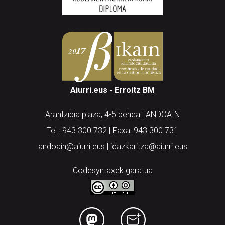
Aiurri.eus - Erroitz BM
Arantzibia plaza, 4-5 behea | ANDOAIN
Tel.: 943 300 732 | Faxa: 943 300 731
andoain@aiurri.eus | idazkaritza@aiurri.eus
Codesyntaxek garatua