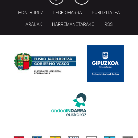
HONI BURUZ
LEGE OHARRA
PUBLIZITATEA
ARAUAK
HARREMANETARAKO
RSS