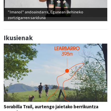
"Imanol" andoaindarra, Egunean Behineko
zortzigarren sariduna
Ikusienak
Sorabilla Trail, aurtengo jaietako berrikuntza