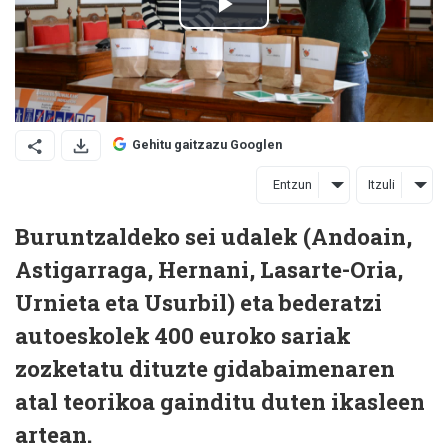
Gehitu gaitzazu Googlen
Entzun
Itzuli
Buruntzaldeko sei udalek (Andoain,
Astigarraga, Hernani, Lasarte-Oria,
Urnieta eta Usurbil) eta bederatzi
autoeskolek 400 euroko sariak
zozketatu dituzte gidabaimenaren
atal teorikoa gainditu duten ikasleen
artean.