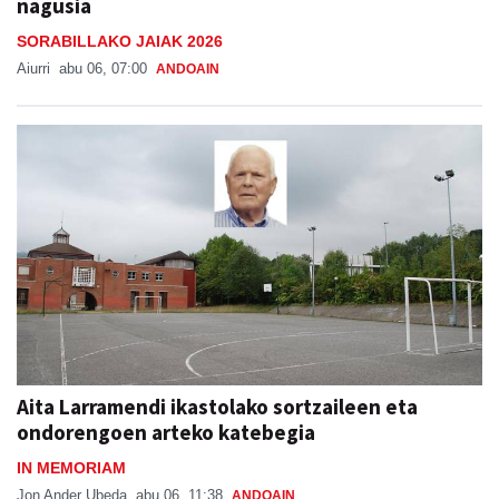
nagusia
SORABILLAKO JAIAK 2026
Aiurri
abu 06, 07:00
ANDOAIN
Aita Larramendi ikastolako sortzaileen eta
ondorengoen arteko katebegia
IN MEMORIAM
Jon Ander Ubeda
abu 06, 11:38
ANDOAIN