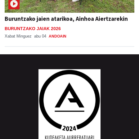
Buruntzako jaien atarikoa, Ainhoa Aiertzarekin
BURUNTZAKO JAIAK 2026
Xabat Minguez
abu 04
ANDOAIN