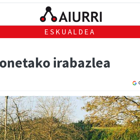
ESKUALDEA
honetako irabazlea