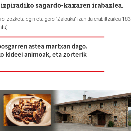
Mizpiradiko sagardo-kaxaren irabazlea.
o, zozketa egin eta gero "Zalouka" izan da erabiltzailea 183
tu).
bosgarren astea martxan dago.
ko kideei animoak, eta zorterik