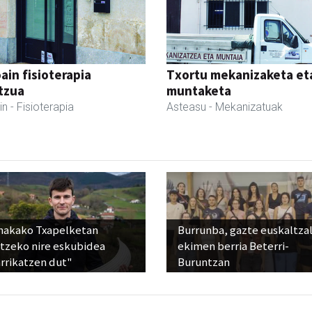
ain fisioterapia
Txortu mekanizaketa et
tzua
muntaketa
in
- Fisioterapia
Asteasu
- Mekanizatuak
nakako Txapelketan
Burrunba, gazte euskaltza
atzeko nire eskubidea
ekimen berria Beterri-
rrikatzen dut"
Buruntzan