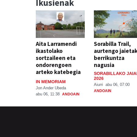
Ikusienak
Aita Larramendi
Sorabilla Trail,
ikastolako
aurtengo jaieta
sortzaileen eta
berrikuntza
ondorengoen
nagusia
arteko katebegia
SORABILLAKO JAIA
2026
IN MEMORIAM
Aiurri
abu 06, 07:00
Jon Ander Ubeda
ANDOAIN
abu 06, 11:38
ANDOAIN