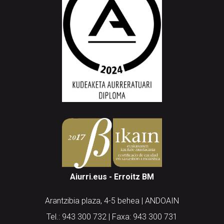
Aiurri.eus - Erroitz BM
Arantzibia plaza, 4-5 behea | ANDOAIN
Tel.: 943 300 732 | Faxa: 943 300 731