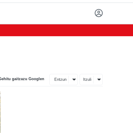
Gehitu gaitzazu Googlen
Entzun
Itzuli