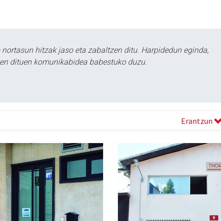
ortasun hitzak jaso eta zabaltzen ditu. Harpidedun eginda,
tzen dituen komunikabidea babestuko duzu.
Erantzun