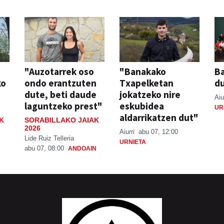
"Auzotarrek oso
"Banakako
Ba
ko
ondo erantzuten
Txapelketan
d
dute, beti daude
jokatzeko nire
Aiu
laguntzeko prest"
eskubidea
UR
aldarrikatzen dut"
K
SORABILLAKO JAIAK
2026
Aiurri
abu 07, 12:00
Lide Ruiz Telleria
URNIETA
abu 07, 08:00
ANDOAIN