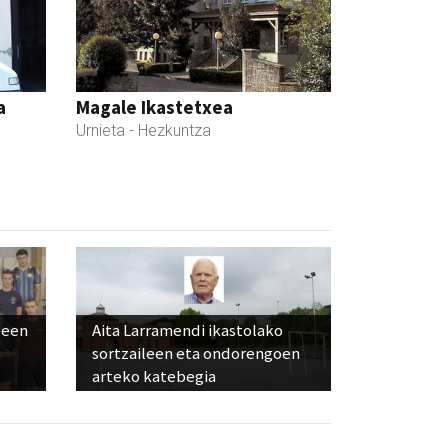
a
Magale Ikastetxea
Urnieta
- Hezkuntza
leen
Aita Larramendi ikastolako
sortzaileen eta ondorengoen
arteko katebegia