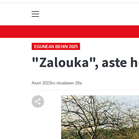
EGUNEAN BEHIN 2025
"Zalouka", aste 
Aiurri
2022ko otsailaren 28a