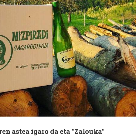
ren astea igaro da eta "Zalouka"