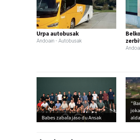
Urpa autobusak
Belko
zerbi
Andoain
- Autobusak
Andoa
"Ba
jok
Babes zabala jaso du Ansak
alda