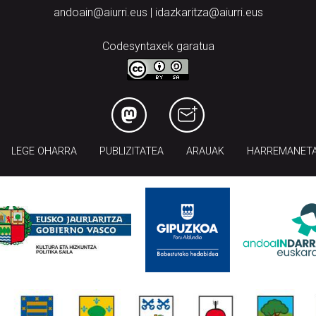
andoain@aiurri.eus | idazkaritza@aiurri.eus
Codesyntaxek garatua
LEGE OHARRA
PUBLIZITATEA
ARAUAK
HARREMANET