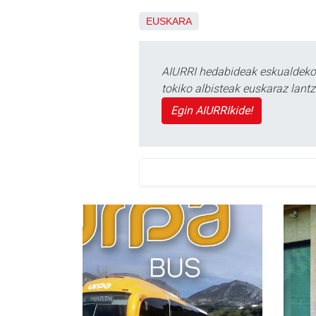
EUSKARA
AIURRI hedabideak eskualdeko n
tokiko albisteak euskaraz lan
Egin AIURRIkide!