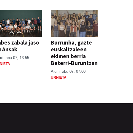
bes zabala jaso
Burrunba, gazte
u Ansak
euskaltzaleen
ekimen berria
rri
abu 07, 13:55
Beterri-Buruntzan
NIETA
Aiurri
abu 07, 07:00
URNIETA