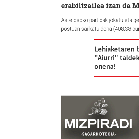
erabiltzailea izan da 
Aste osoko partidak jokatu eta ger
postuan sailkatu dena (408,38 pun
Lehiaketaren 
"Aiurri" talde
onena!