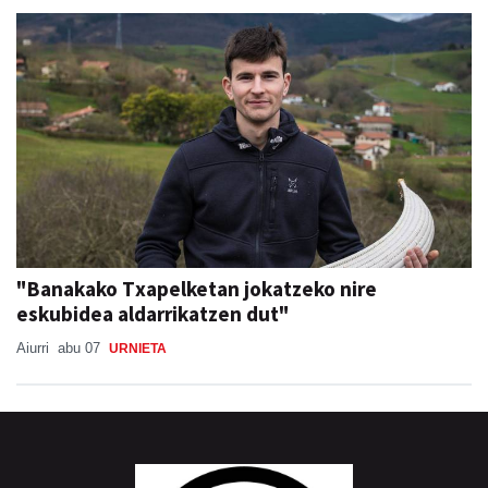
"Banakako Txapelketan jokatzeko nire
eskubidea aldarrikatzen dut"
Aiurri
abu 07
URNIETA