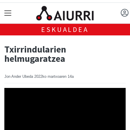
ESKUALDEA
Txirrindularien
helmugaratzea
Jon Ander Ubeda
2022ko martxoaren 14a