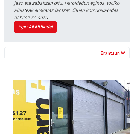
jaso eta zabaltzen ditu. Harpidedun eginda, tokiko
albisteak euskaraz lantzen dituen komunikabidea
babestuko duzu.
Egin AIURRIkide!
Erantzun