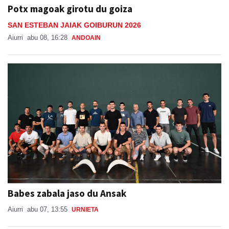
Potx magoak girotu du goiza
SAN ESTEBAN JAIAK GOIBURUN 2026
Aiurri
abu 08, 16:28
ANDOAIN
Babes zabala jaso du Ansak
Aiurri
abu 07, 13:55
URNIETA