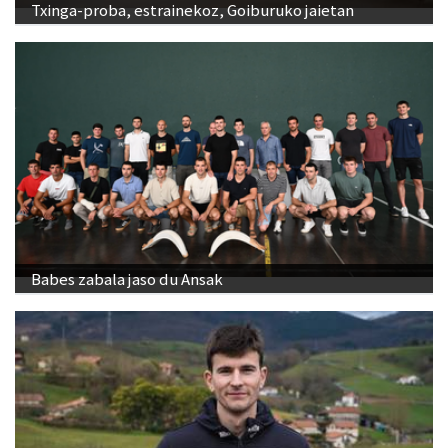
Txinga-proba, estrainekoz, Goiburuko jaietan
Babes zabala jaso du Ansak