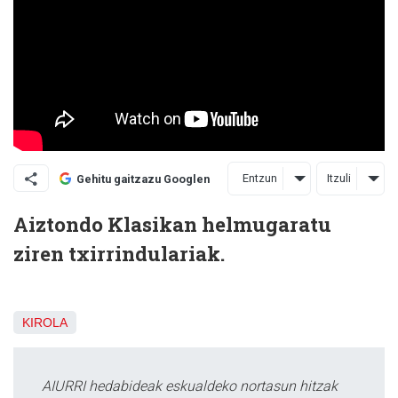
Entzun
Itzuli
Gehitu gaitzazu Googlen
Aiztondo Klasikan helmugaratu
ziren txirrindulariak.
KIROLA
AIURRI hedabideak eskualdeko nortasun hitzak