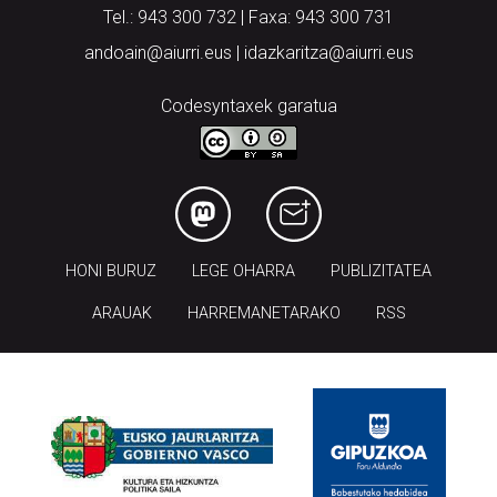
Tel.: 943 300 732 | Faxa: 943 300 731
andoain@aiurri.eus | idazkaritza@aiurri.eus
Codesyntaxek garatua
HONI BURUZ
LEGE OHARRA
PUBLIZITATEA
ARAUAK
HARREMANETARAKO
RSS