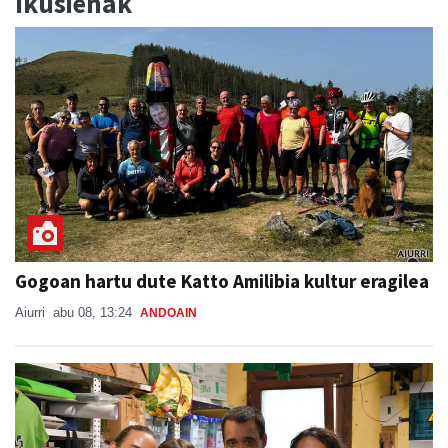
Ikusienak
Gogoan hartu dute Katto Amilibia kultur eragilea
Aiurri
abu 08, 13:24
ANDOAIN