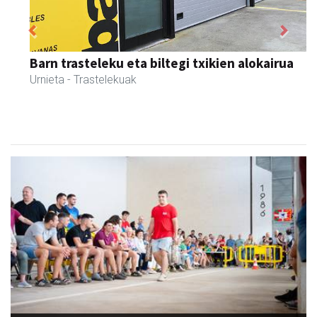
Previous
Next
Iraola aholkularitza
Amasa-Villabona
- Abokatuak