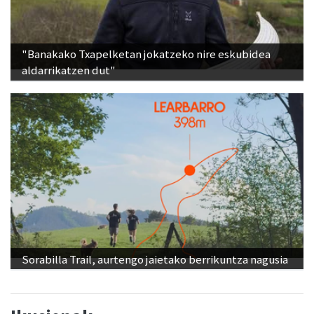
"Banakako Txapelketan jokatzeko nire eskubidea
aldarrikatzen dut"
Sorabilla Trail, aurtengo jaietako berrikuntza nagusia