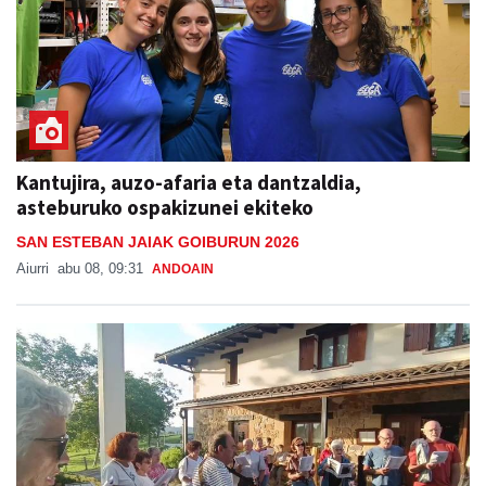
Kantujira, auzo-afaria eta dantzaldia,
asteburuko ospakizunei ekiteko
SAN ESTEBAN JAIAK GOIBURUN 2026
Aiurri
abu 08, 09:31
ANDOAIN