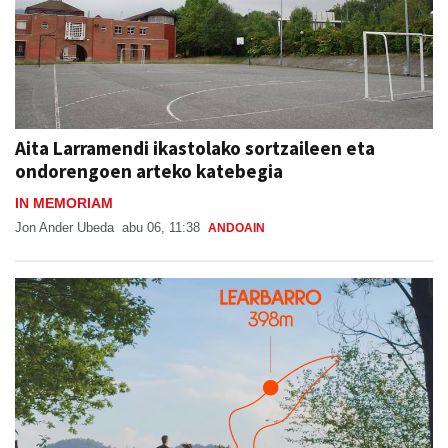
Aita Larramendi ikastolako sortzaileen eta
ondorengoen arteko katebegia
IN MEMORIAM
Jon Ander Ubeda
abu 06, 11:38
ANDOAIN