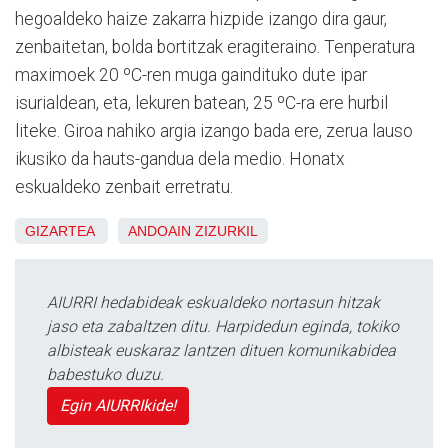
hegoaldeko haize zakarra hizpide izango dira gaur,
zenbaitetan, bolda bortitzak eragiteraino. Tenperatura
maximoek 20 ºC-ren muga gaindituko dute ipar
isurialdean, eta, lekuren batean, 25 ºC-ra ere hurbil
liteke. Giroa nahiko argia izango bada ere, zerua lauso
ikusiko da hauts-gandua dela medio. Honatx
eskualdeko zenbait erretratu.
GIZARTEA
ANDOAIN
ZIZURKIL
AIURRI hedabideak eskualdeko nortasun hitzak
jaso eta zabaltzen ditu. Harpidedun eginda, tokiko
albisteak euskaraz lantzen dituen komunikabidea
babestuko duzu.
Egin AIURRIkide!