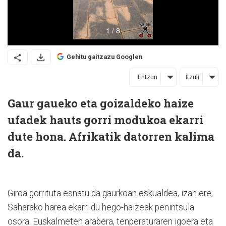
Gehitu gaitzazu Googlen
Entzun
Itzuli
Gaur gaueko eta goizaldeko haize
ufadek hauts gorri modukoa ekarri
dute hona. Afrikatik datorren kalima
da.
Giroa gorrituta esnatu da gaurkoan eskualdea, izan ere,
Saharako harea ekarri du hego-haizeak penintsula
osora. Euskalmeten arabera, tenperaturaren igoera eta