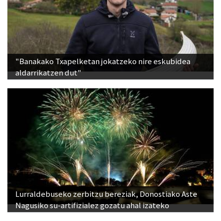
"Banakako Txapelketan jokatzeko nire eskubidea
aldarrikatzen dut"
Lurraldebuseko zerbitzu bereziak, Donostiako Aste
Nagusiko su-artifizialez gozatu ahal izateko