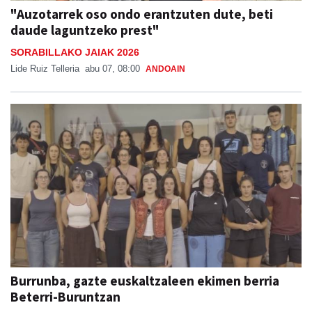
"Auzotarrek oso ondo erantzuten dute, beti
daude laguntzeko prest"
SORABILLAKO JAIAK 2026
Lide Ruiz Telleria
abu 07, 08:00
ANDOAIN
Burrunba, gazte euskaltzaleen ekimen berria
Beterri-Buruntzan