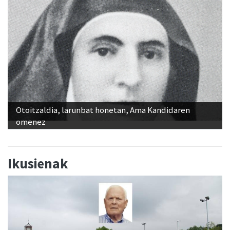
Otoitzaldia, larunbat honetan, Ama Kandidaren
omenez
Ikusienak