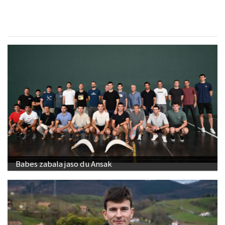
Babes zabala jaso du Ansak