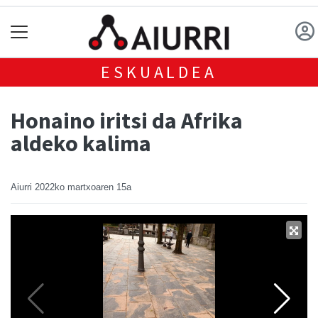
ESKUALDEA
Honaino iritsi da Afrika
aldeko kalima
Aiurri
2022ko martxoaren 15a