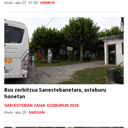
Aiurri
abu 07, 07:00
URNIETA
Bus zerbitzua Sanestebanetara, asteburu
honetan
SAN ESTEBAN JAIAK GOIBURUN 2026
Aiurri
abu 05
ANDOAIN