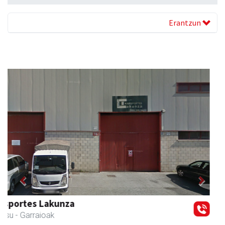
Erantzun
Previous
Next
Ernaitza liburu-denda
Andoain
- Liburu-dendak