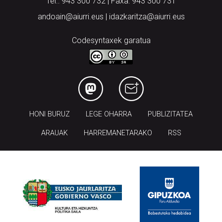
Tel.: 943 300 732 | Faxa: 943 300 731
andoain@aiurri.eus | idazkaritza@aiurri.eus
Codesyntaxek garatua
HONI BURUZ
LEGE OHARRA
PUBLIZITATEA
ARAUAK
HARREMANETARAKO
RSS