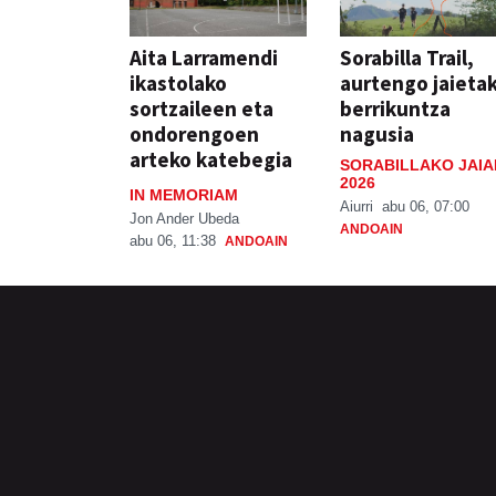
Aita Larramendi
Sorabilla Trail,
ikastolako
aurtengo jaieta
sortzaileen eta
berrikuntza
ondorengoen
nagusia
arteko katebegia
SORABILLAKO JAIA
2026
IN MEMORIAM
Aiurri
abu 06, 07:00
Jon Ander Ubeda
ANDOAIN
abu 06, 11:38
ANDOAIN