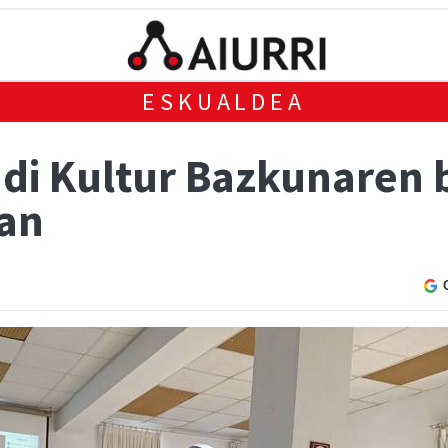
ESKUALDEA
i Kultur Bazkunaren bi
ean