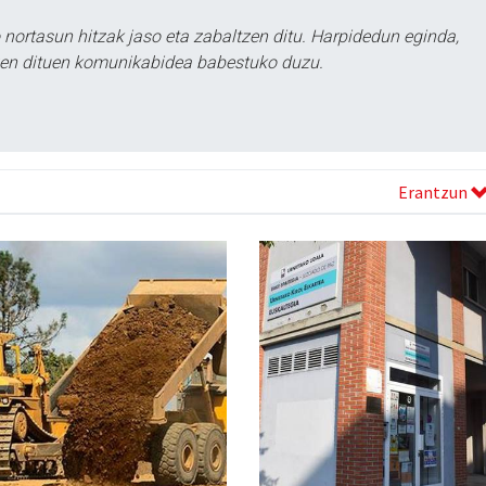
ortasun hitzak jaso eta zabaltzen ditu. Harpidedun eginda,
tzen dituen komunikabidea babestuko duzu.
Erantzun