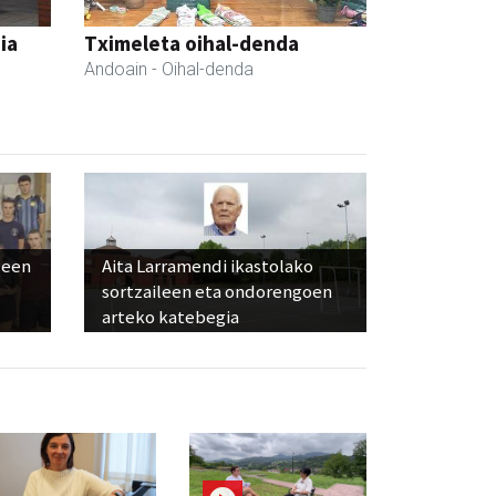
ia
Tximeleta oihal-denda
Andoain
- Oihal-denda
leen
Aita Larramendi ikastolako
sortzaileen eta ondorengoen
arteko katebegia