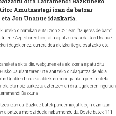
batzartu dira Larramendi Bazkuneko
Aitor Amutxastegi izan da batzar
 eta Jon Unanue idazkaria.
ak urteko dinamikari eutsi zion 2021ean. "Mujeres de barro"
 Julene Azpeitiaren biografia aipatzen hasi da Jon Unanue
ri dagokionez, aurrera doa aldizkaritegia osatzeko eta
anaketa ekitaldia, webgunea eta aldizkaria aipatu ditu
usko Jaurlaritzaren urte anitzeko dirulaguntza deialdia
rtin Ugalderi buruzko aldizkari monografikoa prest dutela
nola eta noiz aurkeztu aztertzen ari dira. Ugalderen inguruan
Larramendi Bazkuna.
rtzea izan da. Bazkide batek pandemiagatik egin ezin izan
n aipatzea merezi duela nabarmendu du. Beste batek 111