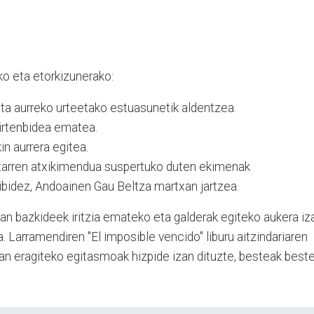
ko eta etorkizunerako:
ta aurreko urteetako estuasunetik aldentzea.
 irtenbidea ematea.
n aurrera egitea.
ritarren atxikimendua suspertuko duten ekimenak
ibidez, Andoainen Gau Beltza martxan jartzea.
an bazkideek iritzia emateko eta galderak egiteko aukera iz
a. Larramendiren "El imposible vencido" liburu aitzindariaren
n eragiteko egitasmoak hizpide izan dituzte, besteak best