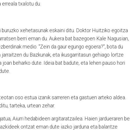
erreala txalotu du.
 buruzko xehetasunak eskaini ditu. Doktor Huitziko egoitza
 urratsen berri eman du. Aukera bat bazegoen Kale Nagusian,
 ezberdinak medio. "Zein da gaur egungo egoera?", bota du
jarraitzen du Bazkunak, eta ikusgarritasun gehiago lortze
 joan beharko dute. Ideia bat badute, eta lehen pauso hori
dute.
teotan oso estua izanik sarreren eta gastuen arteko aldea.
itu, tarteka, urtean zehar.
tua, Aiurri hedabideen argitaratzailea. Haien jardueraren ber
azkideek ontzat eman dute iazko jarduna eta balantze