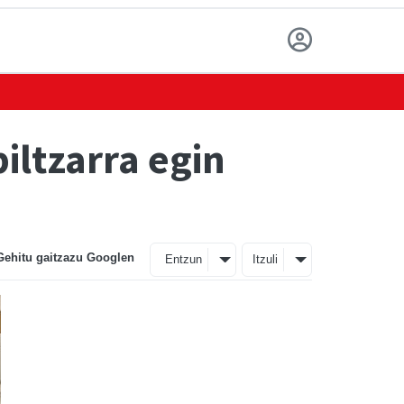
ltzarra egin
Gehitu gaitzazu Googlen
Entzun
Itzuli