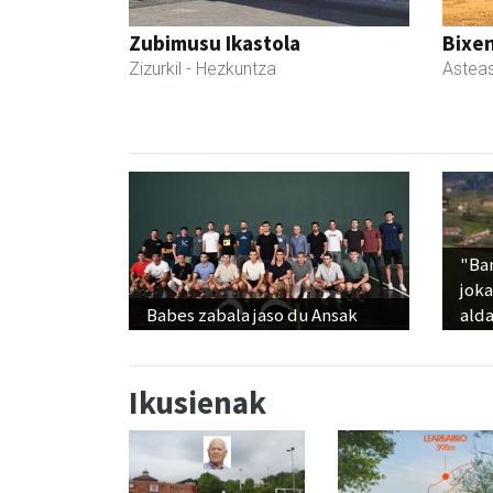
Zubimusu Ikastola
Bixen
Zizurkil
- Hezkuntza
Astea
"Ba
jok
Babes zabala jaso du Ansak
alda
Ikusienak