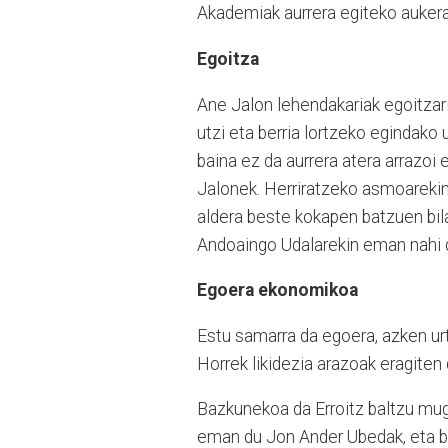
Akademiak aurrera egiteko aukera 
Egoitza
Ane Jalon lehendakariak egoitzari
utzi eta berria lortzeko egindako
baina ez da aurrera atera arrazoi
Jalonek. Herriratzeko asmoarekin 
aldera beste kokapen batzuen bila
Andoaingo Udalarekin eman nahi 
Egoera ekonomikoa
Estu samarra da egoera, azken ur
Horrek likidezia arazoak eragiten d
Bazkunekoa da Erroitz baltzu muga
eman du Jon Ander Ubedak, eta b