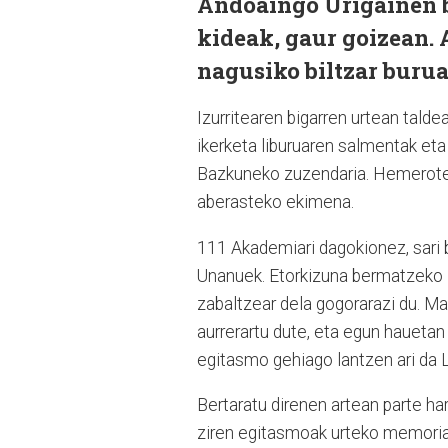
Andoaingo Urigainen 
kideak, gaur goizean. 
nagusiko biltzar burua
Izurritearen bigarren urtean talde
ikerketa liburuaren salmentak eta
Bazkuneko zuzendaria. Hemeroteka
aberasteko ekimena.
111 Akademiari dagokionez, sari b
Unanuek. Etorkizuna bermatzeko E
zabaltzear dela gogorarazi du. Ma
aurrerartu dute, eta egun hauetan 
egitasmo gehiago lantzen ari da 
Bertaratu direnen artean parte ha
ziren egitasmoak urteko memoria