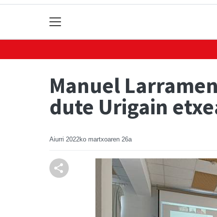
Manuel Larramend
dute Urigain etx
Aiurri
2022ko martxoaren 26a