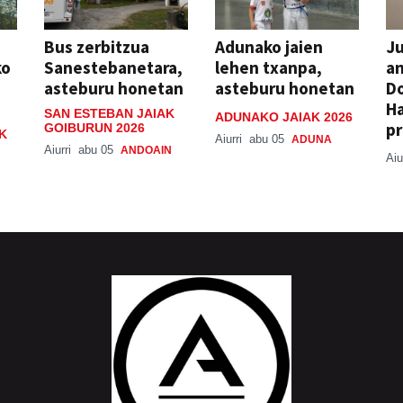
Bus zerbitzua
Adunako jaien
Ju
ko
Sanestebanetara,
lehen txanpa,
an
asteburu honetan
asteburu honetan
Do
H
SAN ESTEBAN JAIAK
ADUNAKO JAIAK 2026
pr
GOIBURUN 2026
K
Aiurri
abu 05
ADUNA
Aiurri
abu 05
ANDOAIN
Aiu