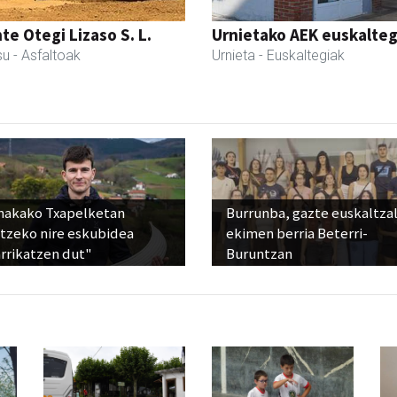
te Otegi Lizaso S. L.
Urnietako AEK euskalteg
su
- Asfaltoak
Urnieta
- Euskaltegiak
nakako Txapelketan
Burrunba, gazte euskaltza
atzeko nire eskubidea
ekimen berria Beterri-
rrikatzen dut"
Buruntzan