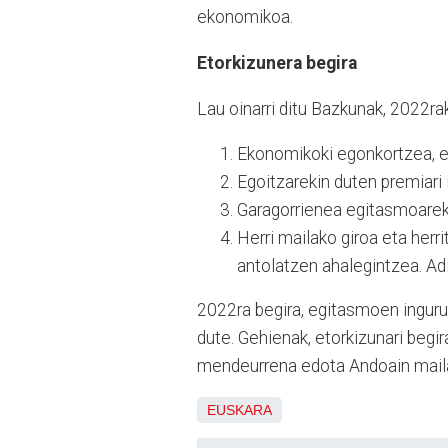
ekonomikoa.
Etorkizunera begira
Lau oinarri ditu Bazkunak, 2022ra
Ekonomikoki egonkortzea, e
Egoitzarekin duten premiari
Garagorrienea egitasmoareki
Herri mailako giroa eta her
antolatzen ahalegintzea. Ad
2022ra begira, egitasmoen inguru
dute. Gehienak, etorkizunari begir
mendeurrena edota Andoain maila
EUSKARA