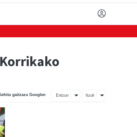
 Korrikako
Gehitu gaitzazu Googlen
Entzun
Itzuli