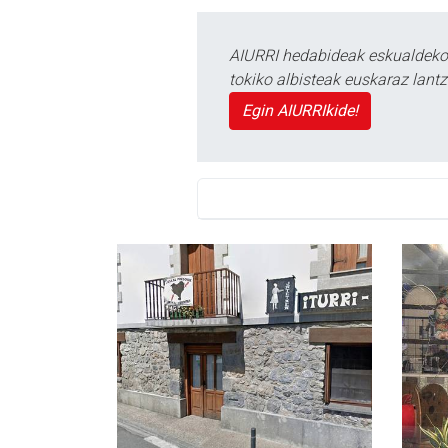
AIURRI hedabideak eskualdeko n
tokiko albisteak euskaraz lan
Egin AIURRIkide!