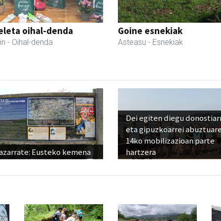
eleta oihal-denda
Goine esnekiak
in
- Oihal-denda
Asteasu
- Esnekiak
Dei egiten diegu donostiar
eta gipuzkoarrei abuztuar
14ko mobilizazioan parte
azarrate: Eusteko kemena
hartzera