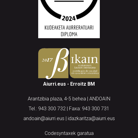
Aiurri.eus - Erroitz BM
Arantzibia plaza, 4-5 behea | ANDOAIN
Tel.: 943 300 732 | Faxa: 943 300 731
andoain@aiurri.eus | idazkaritza@aiurri.eus
Codesyntaxek garatua