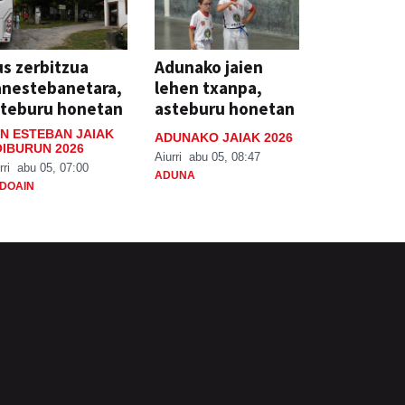
s zerbitzua
Adunako jaien
anestebanetara,
lehen txanpa,
steburu honetan
asteburu honetan
N ESTEBAN JAIAK
ADUNAKO JAIAK 2026
IBURUN 2026
Aiurri
abu 05, 08:47
rri
abu 05, 07:00
ADUNA
DOAIN