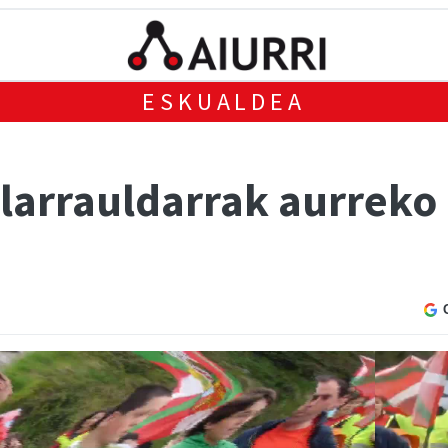
ESKUALDEA
 larrauldarrak aurreko