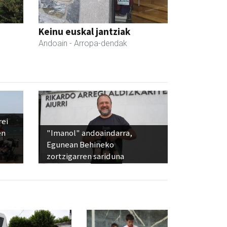
Keinu euskal jantziak
Andoain
- Arropa-dendak
rei
en
"Imanol" andoaindarra,
Egunean Behineko
zortzigarren sariduna