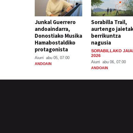
Junkal Guerrero
Sorabilla Trail,
andoaindarra,
aurtengo jaieta
Donostiako Musika
berrikuntza
Hamabostaldiko
nagusia
protagonista
SORABILLAKO JAIA
2026
Aiurri
abu 05, 07:00
Aiurri
abu 06, 07:00
ANDOAIN
ANDOAIN