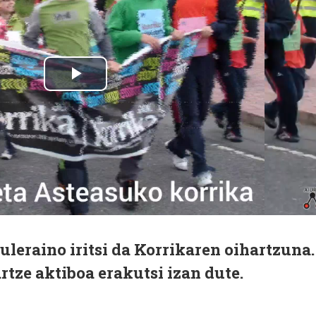
uleraino iritsi da Korrikaren oihartzuna.
rtze aktiboa erakutsi izan dute.