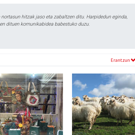
ortasun hitzak jaso eta zabaltzen ditu. Harpidedun eginda,
tzen dituen komunikabidea babestuko duzu.
Erantzun