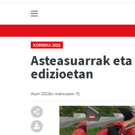
KORRIKA 2022
Asteasuarrak eta
edizioetan
Aiurri
2022ko martxoaren 31