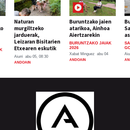
Naturan
Buruntzako jaien
Bu
ko
murgiltzeko
atarikoa, Ainhoa
S
jarduerak,
Aiertzarekin
a
Leizaran Bisitarien
BURUNTZAKO JAIAK
SA
Etxearen eskutik
2026
GO
K
Xabat Minguez
abu 04
Aiu
Aiurri
abu 05, 08:30
ANDOAIN
AN
ANDOAIN