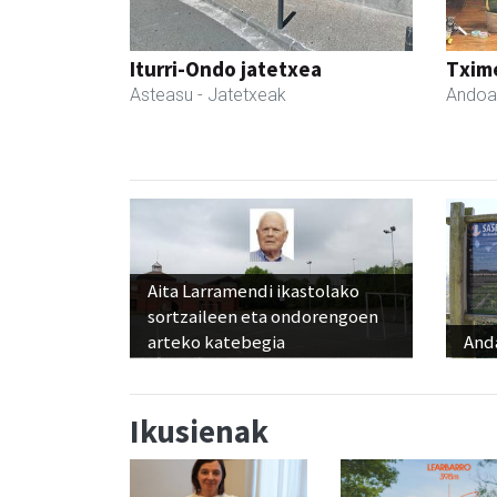
Iturri-Ondo jatetxea
Txim
Asteasu
- Jatetxeak
Andoa
Aita Larramendi ikastolako
sortzaileen eta ondorengoen
arteko katebegia
And
Ikusienak