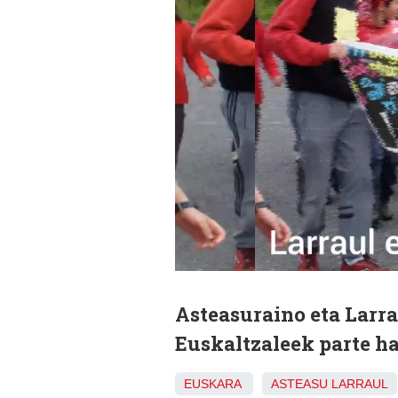
Asteasuraino eta Larra
Euskaltzaleek parte ha
EUSKARA
ASTEASU
LARRAUL