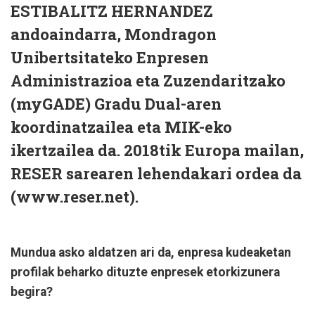
ESTIBALITZ HERNANDEZ
andoaindarra, Mondragon
Unibertsitateko Enpresen
Administrazioa eta Zuzendaritzako
(myGADE) Gradu Dual-aren
koordinatzailea eta MIK-eko
ikertzailea da. 2018tik Europa mailan,
RESER sarearen lehendakari ordea da
(www.reser.net).
Mundua asko aldatzen ari da, enpresa kudeaketan
profilak beharko dituzte enpresek etorkizunera
begira?