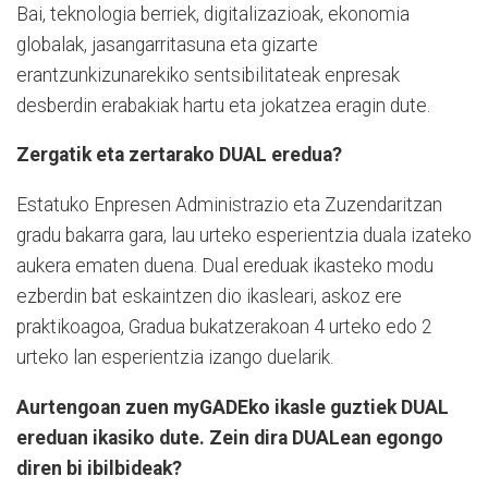
Bai, teknologia berriek, digitalizazioak, ekonomia
globalak, jasangarritasuna eta gizarte
erantzunkizunarekiko sentsibilitateak enpresak
desberdin erabakiak hartu eta jokatzea eragin dute.
Zergatik eta zertarako DUAL eredua?
Estatuko Enpresen Administrazio eta Zuzendaritzan
gradu bakarra gara, lau urteko esperientzia duala izateko
aukera ematen duena. Dual ereduak ikasteko modu
ezberdin bat eskaintzen dio ikasleari, askoz ere
praktikoagoa, Gradua bukatzerakoan 4 urteko edo 2
urteko lan esperientzia izango duelarik.
Aurtengoan zuen myGADEko ikasle guztiek DUAL
ereduan ikasiko dute. Zein dira DUALean egongo
diren bi ibilbideak?