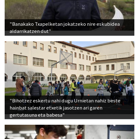
"Banakako Txapelketan jokatzeko nire eskubidea
aldarrikatzen dut"
"Bihotzez eskertu nahi dugu Urnietan nahiz beste
hainbat salestar etxetik jasotzen ari garen
gertutasuna eta babesa"