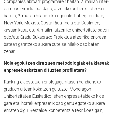
Companies abroad” programaren baitan, 2. mailan inter-
campus erronka bat dago, atzerriko unibertsitateekin
batera, 3. mailan hilabeteko egonaldi bat egiten dute,
New York, Mexico, Costa Rica, India eta Dublin-en,
kasuan kasu, eta 4. mailan atzerriko unibertsitate baten
edo/eta Gradu Bukaerako Proiektua atzerriko enpresa
batean garatzeko aukera dute seihileko oso baten
zehar.
Nola egokitzen dira zuen metodologiak eta klaseak
enpresek eskatzen dituzten profiletara?
Ranking-ek estatuan enplegagarritasun handieneko
graduen artean kokatzen gaituzte. Mondragon
Unibertsitatea Euskadiko lehen enpresa-taldeko kide
gara eta
horrek enpresetik oso gertu egoteko aukera
ematen digu. Bestalde, konpetentzia teknikoez gain,