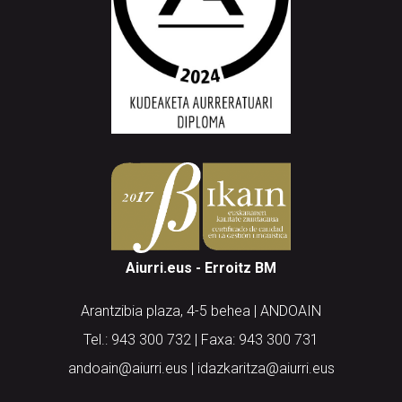
Aiurri.eus - Erroitz BM
Arantzibia plaza, 4-5 behea | ANDOAIN
Tel.: 943 300 732 | Faxa: 943 300 731
andoain@aiurri.eus | idazkaritza@aiurri.eus
Codesyntaxek garatua