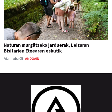
Naturan murgiltzeko jarduerak, Leizaran
Bisitarien Etxearen eskutik
Aiurri
abu 05
ANDOAIN