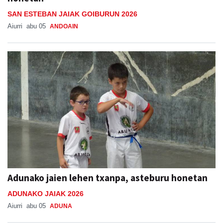
Aiurri
abu 05
ANDOAIN
Adunako jaien lehen txanpa, asteburu honetan
ADUNAKO JAIAK 2026
Aiurri
abu 05
ADUNA