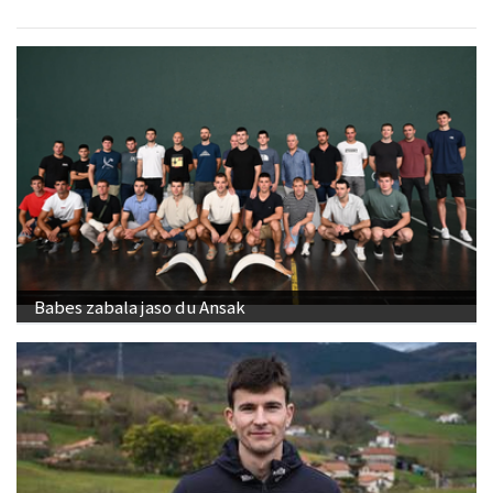
Babes zabala jaso du Ansak