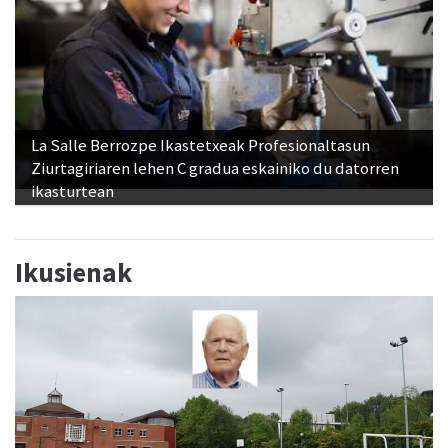
La Salle Berrozpe Ikastetxeak Profesionaltasun
Ziurtagiriaren lehen C gradua eskainiko du datorren
ikasturtean
Ikusienak