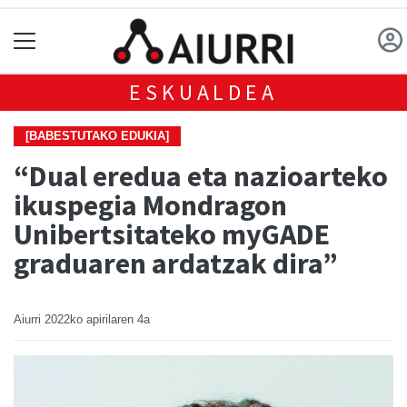
ESKUALDEA
[BABESTUTAKO EDUKIA]
“Dual eredua eta nazioarteko
ikuspegia Mondragon
Unibertsitateko myGADE
graduaren ardatzak dira”
Aiurri
2022ko apirilaren 4a