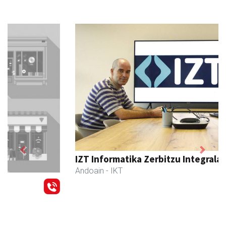
Previous
Next
IZT Informatika Zerbitzu Integrala
Andoain
- IKT