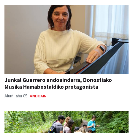
Junkal Guerrero andoaindarra, Donostiako
Musika Hamabostaldiko protagonista
Aiurri
abu 05
ANDOAIN