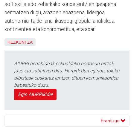
soft skills edo zeharkako konpetentzien garapena
bermatzen dugu, arazoen ebazpena, lidergoa,
autonomia, talde lana, ikuspegi globala, analitikoa,
kontzientea eta konprometitua, eta abar.
HEZKUNTZA
AIURRI hedabideak eskualdeko nortasun hitzak
jaso eta zabaltzen ditu. Harpidedun eginda, tokiko
albisteak euskaraz lantzen dituen komunikabidea
babestuko duzu.
Egin AIURRIkide!
Erantzun