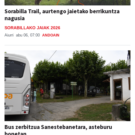
nagusia
SORABILLAKO JAIAK 2026
Aiurri
abu 06, 07:00
ANDOAIN
Bus zerbitzua Sanestebanetara, asteburu
honetan
SAN ESTEBAN JAIAK GOIBURUN 2026