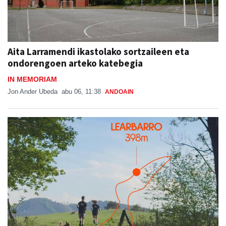
Aita Larramendi ikastolako sortzaileen eta
ondorengoen arteko katebegia
IN MEMORIAM
Jon Ander Ubeda
abu 06, 11:38
ANDOAIN
Sorabilla Trail, aurtengo jaietako berrikuntza