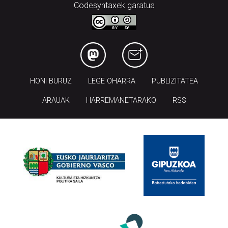
HONI BURUZ
LEGE OHARRA
PUBLIZITATEA
ARAUAK
HARREMANETARAKO
RSS