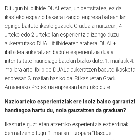
Ditugun bi ibilbide DUALetan, unibertsitatea, ez da
ikasteko espazio bakarra izango, enpresa batean lan
egingo baitute ikasle guztiek. Gradua amaitzean, 4
urteko edo 2 urteko lan esperientzia izango duzu
aukeratutako DUAL ibilbidearen arabera. DUAL+
ibilbidea aukeratzen badute esperientzia duala
intentsitate haundiago batekin biziko dute, 1. mailatik 4.
mailara arte. Ibilbide DUALa aukeratzen badute ikasketa
enpresan 3. mailan hasiko da. Bi kasuetan Gradu
Amaierako Proiektua enpresan burutuko dute.
Nazioarteko esperientziak ere inoiz baino garrantzi
handiagoa hartu du, nola gauzatzen da graduan?
Ikasturte guztietan atzerriko esperientzia ezberdinak
bermatzen ditugu: 1. mailan Europara “Basque