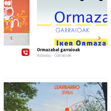
Previous
Next
Ormazabal garraioak
Asteasu
- Garraioak