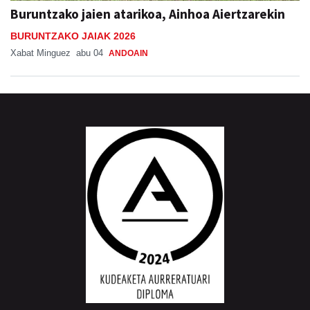
Buruntzako jaien atarikoa, Ainhoa Aiertzarekin
BURUNTZAKO JAIAK 2026
Xabat Minguez
abu 04
ANDOAIN