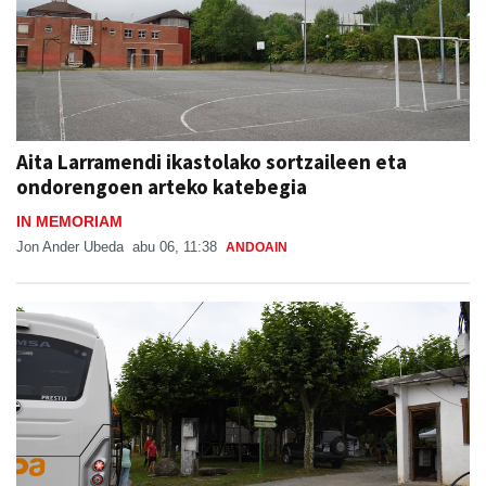
Aita Larramendi ikastolako sortzaileen eta
ondorengoen arteko katebegia
IN MEMORIAM
Jon Ander Ubeda
abu 06, 11:38
ANDOAIN