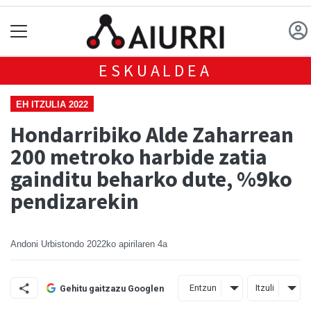
ESKUALDEA
EH ITZULIA 2022
Hondarribiko Alde Zaharrean
200 metroko harbide zatia
gainditu beharko dute, %9ko
pendizarekin
Andoni Urbistondo
2022ko apirilaren 4a
Entzun
Itzuli
Gehitu gaitzazu Googlen