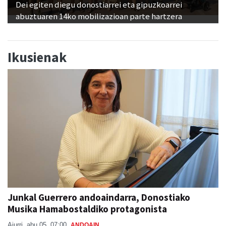
Dei egiten diegu donostiarrei eta gipuzkoarrei
abuztuaren 14ko mobilizazioan parte hartzera
Ikusienak
Junkal Guerrero andoaindarra, Donostiako
Musika Hamabostaldiko protagonista
Aiurri
abu 05, 07:00
ANDOAIN