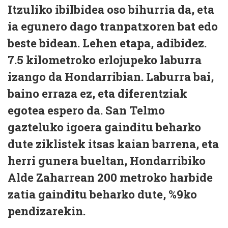
Itzuliko ibilbidea oso bihurria da, eta
ia egunero dago tranpatxoren bat edo
beste bidean. Lehen etapa, adibidez.
7.5 kilometroko erlojupeko laburra
izango da Hondarribian. Laburra bai,
baino erraza ez, eta diferentziak
egotea espero da. San Telmo
gazteluko igoera gainditu beharko
dute ziklistek itsas kaian barrena, eta
herri gunera bueltan, Hondarribiko
Alde Zaharrean 200 metroko harbide
zatia gainditu beharko dute, %9ko
pendizarekin.