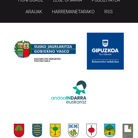
HONI BURUZ
LEGE OHARRA
PUBLIZITATEA
ARAUAK
HARREMANETARAKO
RSS