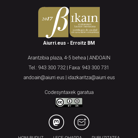
Aiurri.eus - Erroitz BM
Arantzibia plaza, 4-5 behea | ANDOAIN
Tel.: 943 300 732 | Faxa: 943 300 731
andoain@aiurri.eus | idazkaritza@aiurri.eus
Codesyntaxek garatua