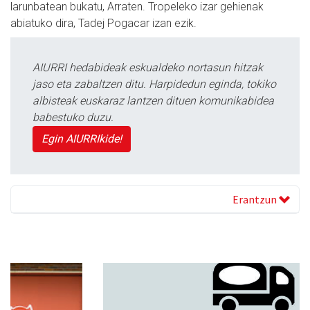
larunbatean bukatu, Arraten. Tropeleko izar gehienak
abiatuko dira, Tadej Pogacar izan ezik.
AIURRI hedabideak eskualdeko nortasun hitzak
jaso eta zabaltzen ditu. Harpidedun eginda, tokiko
albisteak euskaraz lantzen dituen komunikabidea
babestuko duzu.
Egin AIURRIkide!
Erantzun