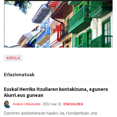
KIROLA
Erlazionatuak
Euskal Herriko Itzuliaren kontakizuna, egunero
Aiurri.eus gunean
Andoni Urbistondo
2022 mar 31
ESKUALDEA
Datorren astelehenean hasiko da, Hondarribian, eta