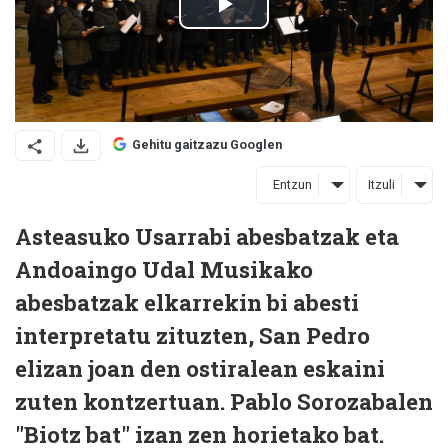
Gehitu gaitzazu Googlen
Entzun
Itzuli
Asteasuko Usarrabi abesbatzak eta
Andoaingo Udal Musikako
abesbatzak elkarrekin bi abesti
interpretatu zituzten, San Pedro
elizan joan den ostiralean eskaini
zuten kontzertuan. Pablo Sorozabalen
"Biotz bat" izan zen horietako bat.