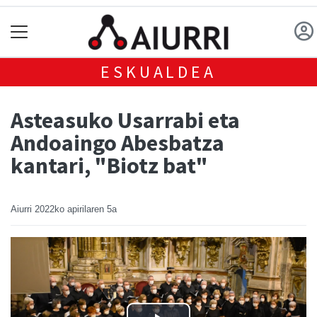
ESKUALDEA
Asteasuko Usarrabi eta
Andoaingo Abesbatza
kantari, "Biotz bat"
Aiurri
2022ko apirilaren 5a