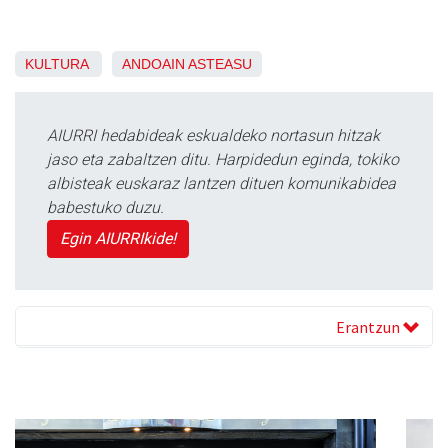
KULTURA
ANDOAIN
ASTEASU
AIURRI hedabideak eskualdeko nortasun hitzak
jaso eta zabaltzen ditu. Harpidedun eginda, tokiko
albisteak euskaraz lantzen dituen komunikabidea
babestuko duzu.
Egin AIURRIkide!
Erantzun