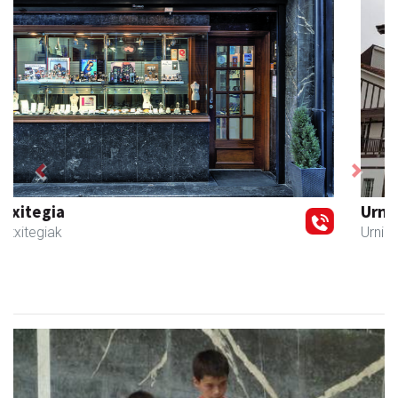
Previous
Next
Urnietako Udala
Urnieta
- Udaletxeak