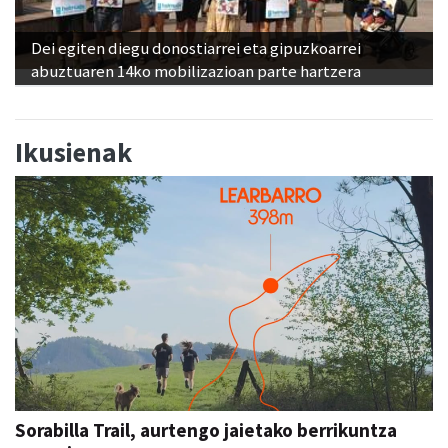
Dei egiten diegu donostiarrei eta gipuzkoarrei
abuztuaren 14ko mobilizazioan parte hartzera
Ikusienak
Sorabilla Trail, aurtengo jaietako berrikuntza