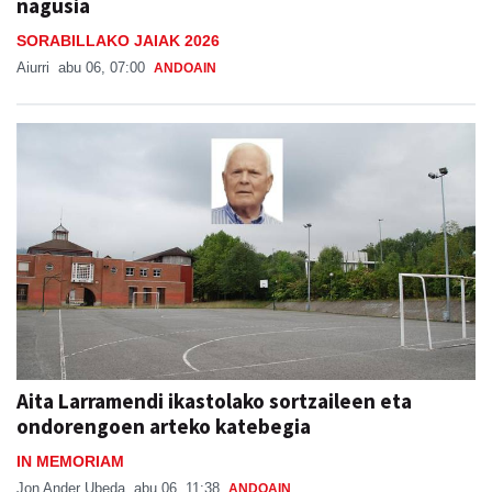
nagusia
SORABILLAKO JAIAK 2026
Aiurri
abu 06, 07:00
ANDOAIN
Aita Larramendi ikastolako sortzaileen eta
ondorengoen arteko katebegia
IN MEMORIAM
Jon Ander Ubeda
abu 06, 11:38
ANDOAIN