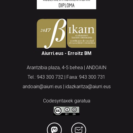
Aiurri.eus - Erroitz BM
Arantzibia plaza, 4-5 behea | ANDOAIN
Tel.: 943 300 732 | Faxa: 943 300 731
andoain@aiurri.eus | idazkaritza@aiurri.eus
Codesyntaxek garatua