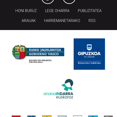
HONI BURUZ
LEGE OHARRA
PUBLIZITATEA
ARAUAK
HARREMANETARAKO
RSS