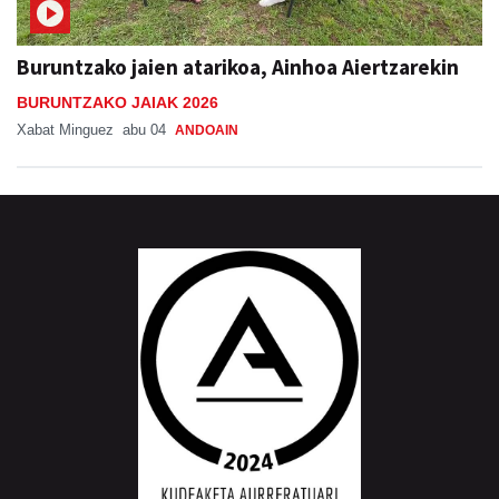
Buruntzako jaien atarikoa, Ainhoa Aiertzarekin
BURUNTZAKO JAIAK 2026
Xabat Minguez
abu 04
ANDOAIN