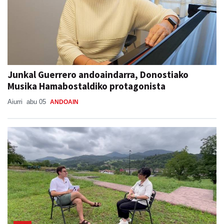
Junkal Guerrero andoaindarra, Donostiako
Musika Hamabostaldiko protagonista
Aiurri
abu 05
ANDOAIN