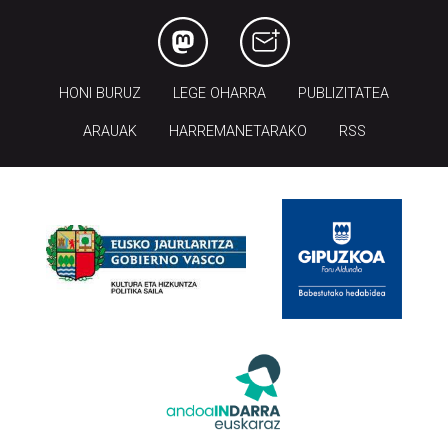
HONI BURUZ
LEGE OHARRA
PUBLIZITATEA
ARAUAK
HARREMANETARAKO
RSS