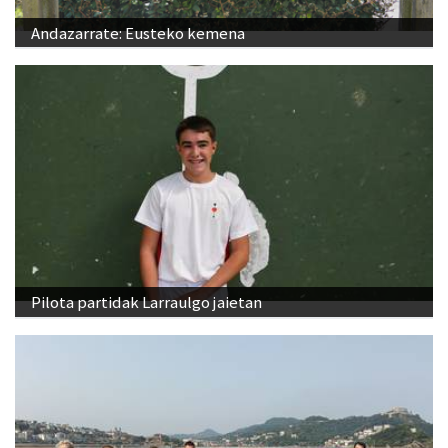
Andazarrate: Eusteko kemena
Pilota partidak Larraulgo jaietan