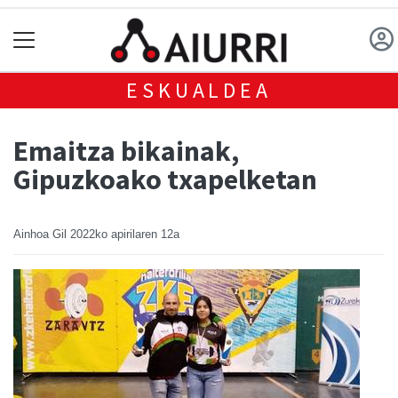
ESKUALDEA
Emaitza bikainak,
Gipuzkoako txapelketan
Ainhoa Gil
2022ko apirilaren 12a