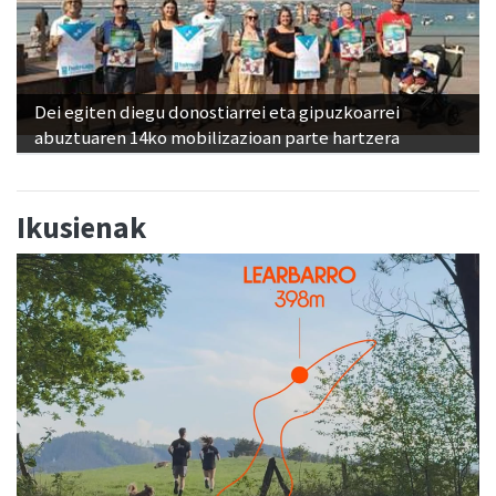
Dei egiten diegu donostiarrei eta gipuzkoarrei
abuztuaren 14ko mobilizazioan parte hartzera
Ikusienak