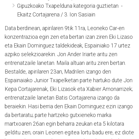
Gipuzkoako Txapelduna kategoria guztietan -
Ekaitz Cortajarena / 3. Ion Sasiain
Data berdinean, apirilaren 9tik 11ra, Leoneko Car-en
konzentrazioa egin zen eta bertan izan ziren Eki Lizaso
eta Ekain Dominguez taldekideak, Espainiako 17 urtez
azpiko selekzioarekin. Jon Ander Iriarte aritu zen
entrenatzaile lanetan. Maila altuan aritu ziren bertan.
Bestalde, apirilaren 23an, Madrilen izango den
Espainaiako Junior Txapelketan parte hartuko dute Jon
Kepa Cortajarenak, Eki Lizasok eta Xabier Amonarrizek;
entrenatzaile lanetan Batis Cortajarena izango da
beraiekin. Hasi berria den Ekain Dominguez ezin izango
da bertaratu; parte hartzeko gutxieneko marka
martxoaren 26an egin beharra zeukan eta 5 kilotara
gelditu zen; orain Leonen egitea lortu badu ere, ez diote