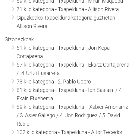
59 kilo kategoria - Txapelduna - Mirari Maqueda
71 kilo kategoria - Txapelduna - Allison Rivera
Gipuzkoako Txapelduna kategoria guztietan -
Allison Rivera
Gizonezkoak:
61 kilo kategoria - Txapelduna - Jon Kepa
Cortajarena
67 kilo kategoria - Txapelduna - Ekaitz Cortajarena
/ 4. Urtzi Lusarreta
73 kilo kategoria - 2. Pablo Ucero
81 kilo kategoria - Txapelduna - Ion Sasiain / 4.
Ekain Etxeberria
89 kilo kategoria - Txapelduna - Xabier Amonarriz
/ 3. Asier Gallego / 4. Jon Rodriguez / 5. David
Rubio
102 kilo kategoria - Txapelduna - Aitor Tecedor