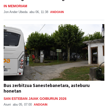
IN MEMORIAM
Jon Ander Ubeda
abu 06, 11:38
ANDOAIN
Bus zerbitzua Sanestebanetara, asteburu
honetan
SAN ESTEBAN JAIAK GOIBURUN 2026
Aiurri
abu 05, 07:00
ANDOAIN