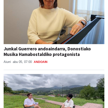
Junkal Guerrero andoaindarra, Donostiako
Musika Hamabostaldiko protagonista
Aiurri
abu 05, 07:00
ANDOAIN