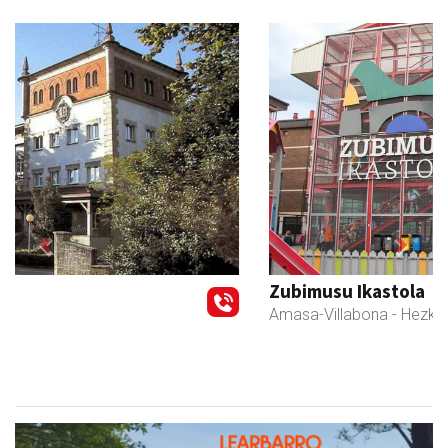
Previous
Next
Zubimusu Ikastola
Amasa-Villabona
- Hezkuntza