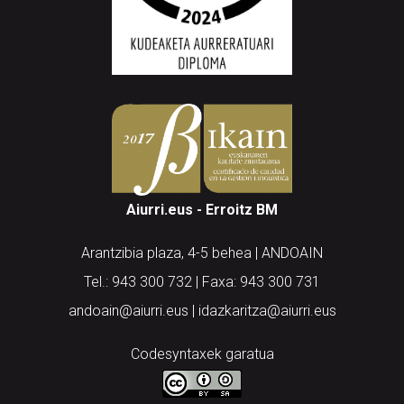
Aiurri.eus - Erroitz BM
Arantzibia plaza, 4-5 behea | ANDOAIN
Tel.: 943 300 732 | Faxa: 943 300 731
andoain@aiurri.eus | idazkaritza@aiurri.eus
Codesyntaxek garatua