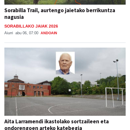
Sorabilla Trail, aurtengo jaietako berrikuntza
nagusia
SORABILLAKO JAIAK 2026
Aiurri
abu 06, 07:00
ANDOAIN
Aita Larramendi ikastolako sortzaileen eta
ondorengoen arteko katebegia