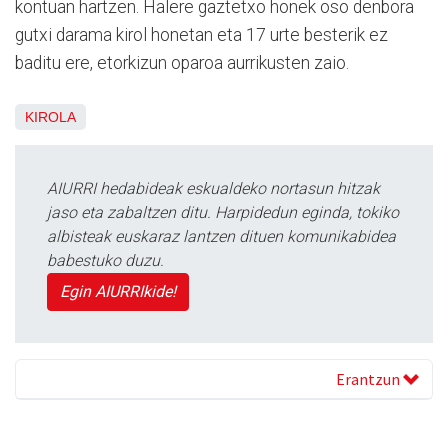
kontuan hartzen. Halere gaztetxo honek oso denbora
gutxi darama kirol honetan eta 17 urte besterik ez
baditu ere, etorkizun oparoa aurrikusten zaio.
KIROLA
AIURRI hedabideak eskualdeko nortasun hitzak
jaso eta zabaltzen ditu. Harpidedun eginda, tokiko
albisteak euskaraz lantzen dituen komunikabidea
babestuko duzu.
Egin AIURRIkide!
Erantzun