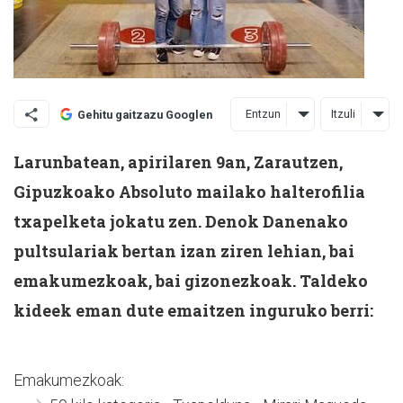
Entzun
Itzuli
Gehitu gaitzazu Googlen
Larunbatean, apirilaren 9an, Zarautzen,
Gipuzkoako Absoluto mailako halterofilia
txapelketa jokatu zen. Denok Danenako
pultsulariak bertan izan ziren lehian, bai
emakumezkoak, bai gizonezkoak. Taldeko
kideek eman dute emaitzen inguruko berri:
Emakumezkoak: