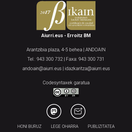
Aiurri.eus - Erroitz BM
Arantzibia plaza, 4-5 behea | ANDOAIN
Tel.: 943 300 732 | Faxa: 943 300 731
andoain@aiurri.eus | idazkaritza@aiurri.eus
Codesyntaxek garatua
HONI BURUZ
LEGE OHARRA
PUBLIZITATEA