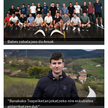
Babes zabala jaso du Ansak
"Banakako Txapelketan jokatzeko nire eskubidea
aldarrikatzen dut"