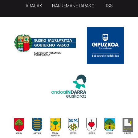
ARAUAK
HARREMANETARAKO
RSS