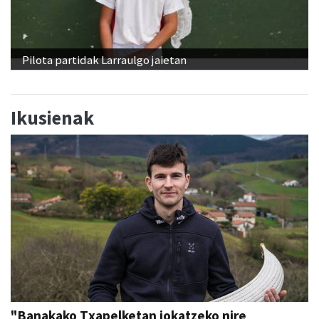
Pilota partidak Larraulgo jaietan
Ikusienak
"Banakako Txapelketan jokatzeko nire