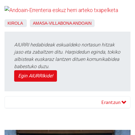
KIROLA
AMASA-VILLABONA
ANDOAIN
AIURRI hedabideak eskualdeko nortasun hitzak
jaso eta zabaltzen ditu. Harpidedun eginda, tokiko
albisteak euskaraz lantzen dituen komunikabidea
babestuko duzu.
Egin AIURRIkide!
Erantzun