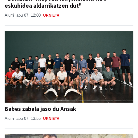
eskubidea aldarrikatzen dut"
Aiurri
abu 07, 12:00
URNIETA
Babes zabala jaso du Ansak
Aiurri
abu 07, 13:55
URNIETA