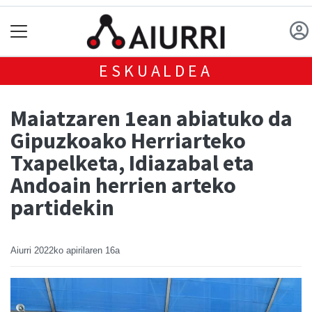
ESKUALDEA
Maiatzaren 1ean abiatuko da
Gipuzkoako Herriarteko
Txapelketa, Idiazabal eta
Andoain herrien arteko
partidekin
Aiurri
2022ko apirilaren 16a