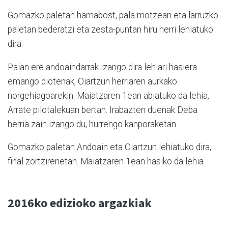
Gomazko paletan hamabost, pala motzean eta larruzko
paletan bederatzi eta zesta-puntan hiru herri lehiatuko
dira.
Palan ere andoaindarrak izango dira lehiari hasiera
emango diotenak, Oiartzun herriaren aurkako
norgehiagoarekin. Maiatzaren 1ean abiatuko da lehia,
Arrate pilotalekuan bertan. Irabazten duenak Deba
herria zain izango du, hurrengo kanporaketan.
Gomazko paletan Andoain eta Oiartzun lehiatuko dira,
final zortzirenetan. Maiatzaren 1ean hasiko da lehia.
2016ko edizioko argazkiak