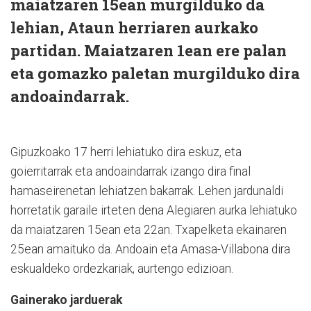
maiatzaren 15ean murgilduko da
lehian, Ataun herriaren aurkako
partidan. Maiatzaren 1ean ere palan
eta gomazko paletan murgilduko dira
andoaindarrak.
Gipuzkoako 17 herri lehiatuko dira eskuz, eta
goierritarrak eta andoaindarrak izango dira final
hamaseirenetan lehiatzen bakarrak. Lehen jardunaldi
horretatik garaile irteten dena Alegiaren aurka lehiatuko
da maiatzaren 15ean eta 22an. Txapelketa ekainaren
25ean amaituko da. Andoain eta Amasa-Villabona dira
eskualdeko ordezkariak, aurtengo edizioan.
Gainerako jarduerak