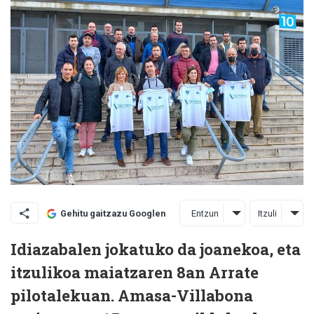
Entzun
Itzuli
Gehitu gaitzazu Googlen
Idiazabalen jokatuko da joanekoa, eta
itzulikoa maiatzaren 8an Arrate
pilotalekuan. Amasa-Villabona