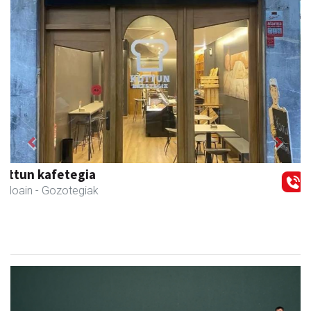
Previous
Next
Bixente Otegi Lizaso S. L.
Asteasu
- Asfaltoak