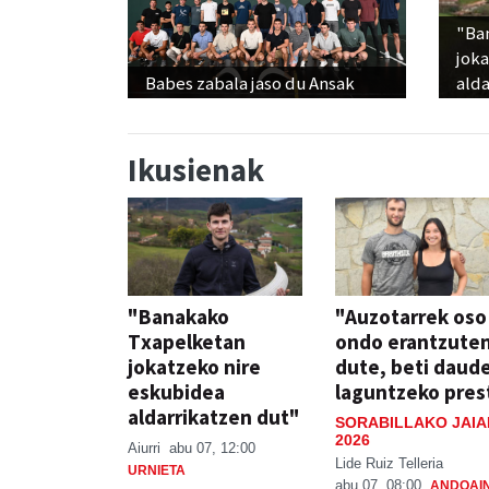
"Ba
jok
Babes zabala jaso du Ansak
alda
Ikusienak
"Banakako
"Auzotarrek oso
Txapelketan
ondo erantzute
jokatzeko nire
dute, beti daud
eskubidea
laguntzeko pres
aldarrikatzen dut"
SORABILLAKO JAIA
2026
Aiurri
abu 07, 12:00
Lide Ruiz Telleria
URNIETA
abu 07, 08:00
ANDOAI