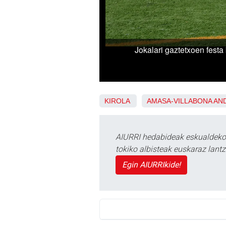
KIROLA
AMASA-VILLABONA
AN
AIURRI hedabideak eskualdeko n
tokiko albisteak euskaraz lan
Egin AIURRIkide!