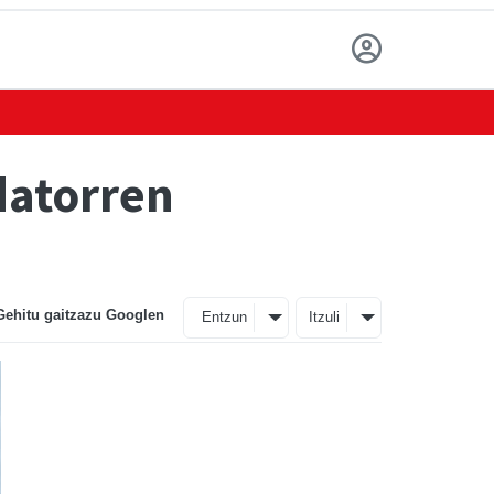
datorren
Gehitu gaitzazu Googlen
Entzun
Itzuli