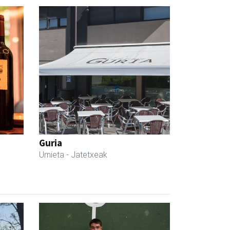
Guria
Urnieta
- Jatetxeak