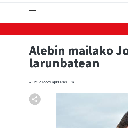
Alebin mailako J
larunbatean
Aiurri
2022ko apirilaren 17a