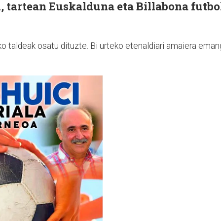
, tartean Euskalduna eta Billabona futbo
ko taldeak osatu dituzte. Bi urteko etenaldiari amaiera ema