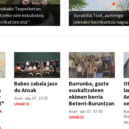
nakako Txapelketan
atzeko nire eskubidea
Sorabilla Trail, aurtengo
rrikatzen dut"
jaietako berrikuntza nagus
Babes zabala jaso
Burrunba, gazte
Ot
n
du Ansak
euskaltzaleen
la
e
ekimen berria
A
Aiurri
abu 07, 13:55
t"
Beterri-Buruntzan
o
URNIETA
K
Aiurri
abu 07, 07:00
Be
Ala
URNIETA
abu
N