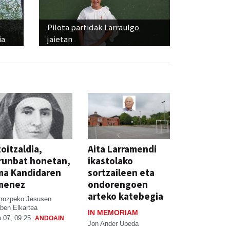
Pilota partidak Larraulgo
ia
jaietan
oitzaldia,
Aita Larramendi
runbat honetan,
ikastolako
ma Kandidaren
sortzaileen eta
menez
ondorengoen
arteko katebegia
rrozpeko Jesusen
ben Elkartea
IN MEMORIAM
 07, 09:25
ANDOAIN
Jon Ander Ubeda