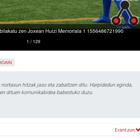
DOAIN
ortasun hitzak jaso eta zabaltzen ditu. Harpidedun eginda,
tzen dituen komunikabidea babestuko duzu.
Erantzun