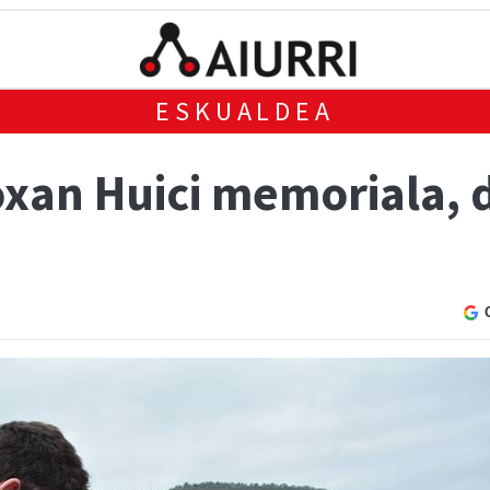
ESKUALDEA
oxan Huici memoriala, 