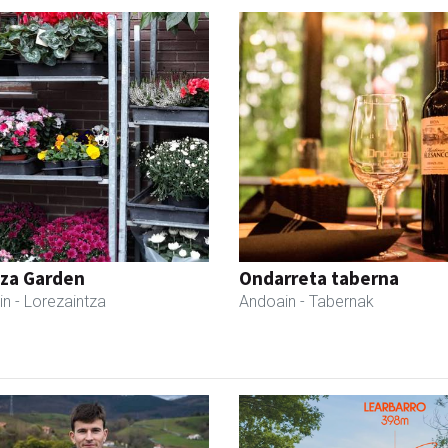
tza Garden
Ondarreta taberna
in
- Lorezaintza
Andoain
- Tabernak