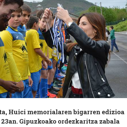
a, Huici memorialaren bigarren edizioa
 23an. Gipuzkoako ordezkaritza zabala