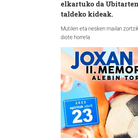
elkartuko da Ubitarten
taldeko kideak.
Mutilen eta nesken mailan zortzi
diote horrela.