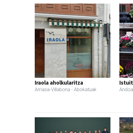
Iraola aholkularitza
Istui
Amasa-Villabona
- Abokatuak
Andoa