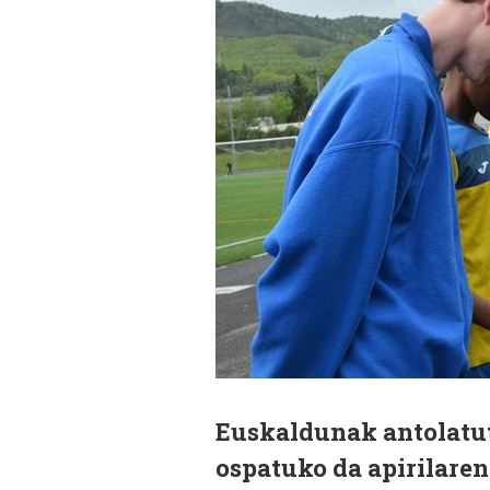
Euskaldunak antolatut
ospatuko da apirilaren