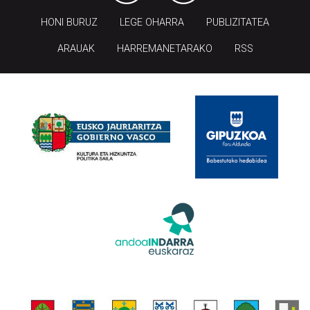
HONI BURUZ
LEGE OHARRA
PUBLIZITATEA
ARAUAK
HARREMANETARAKO
RSS