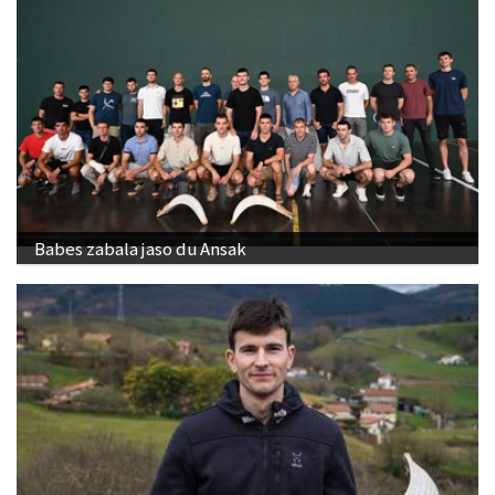
Babes zabala jaso du Ansak