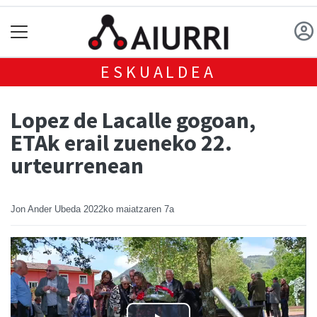
ESKUALDEA
Lopez de Lacalle gogoan,
ETAk erail zueneko 22.
urteurrenean
Jon Ander Ubeda
2022ko maiatzaren 7a