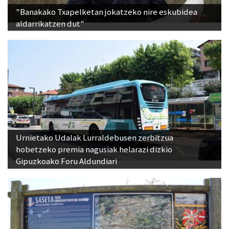
"Banakako Txapelketan jokatzeko nire eskubidea
aldarrikatzen dut"
Urnietako Udalak Lurraldebusen zerbitzua
hobetzeko premia nagusiak helarazi dizkio
Gipuzkoako Foru Aldundiari