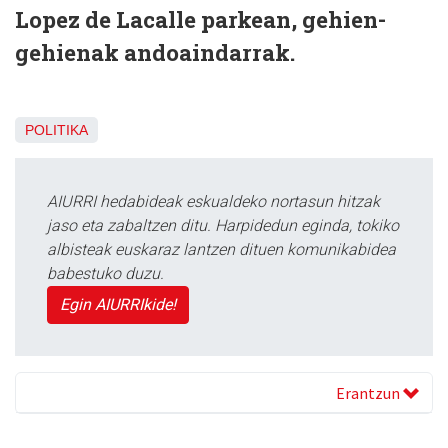
Lopez de Lacalle parkean, gehien-
gehienak andoaindarrak.
POLITIKA
AIURRI hedabideak eskualdeko nortasun hitzak
jaso eta zabaltzen ditu. Harpidedun eginda, tokiko
albisteak euskaraz lantzen dituen komunikabidea
babestuko duzu.
Egin AIURRIkide!
Erantzun