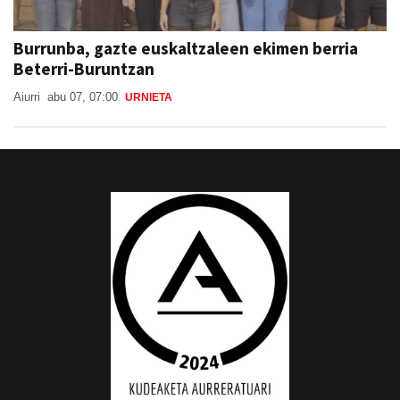
Burrunba, gazte euskaltzaleen ekimen berria
Beterri-Buruntzan
Aiurri
abu 07, 07:00
URNIETA