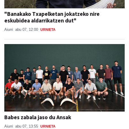
"Banakako Txapelketan jokatzeko nire
eskubidea aldarrikatzen dut"
Aiurri
abu 07, 12:00
URNIETA
Babes zabala jaso du Ansak
Aiurri
abu 07, 13:55
URNIETA