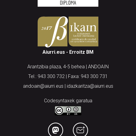
Aiurri.eus - Erroitz BM
Arantzibia plaza, 4-5 behea | ANDOAIN
Tel.: 943 300 732 | Faxa: 943 300 731
andoain@aiurri.eus | idazkaritza@aiurri.eus
Codesyntaxek garatua