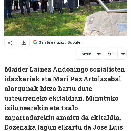
Gehitu gaitzazu Googlen
Entzun
Itzuli
Maider Lainez Andoaingo sozialisten
idazkariak eta Mari Paz Artolazabal
alargunak hitza hartu dute
urteurreneko ekitaldian. Minutuko
isilunearekin eta txalo
zaparradarekin amaitu da ekitaldia.
Dozenaka lagun elkartu da Jose Luis