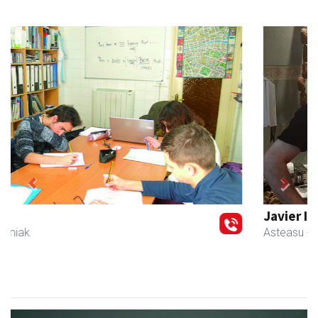
Previous
Next
Javier Iraola harategia
Asteasu
- Harategiak