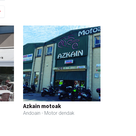
Azkain motoak
Andoain
- Motor dendak