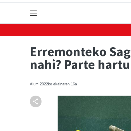
Erremonteko Saga
nahi? Parte hart
Aiurri
2022ko ekainaren 16a