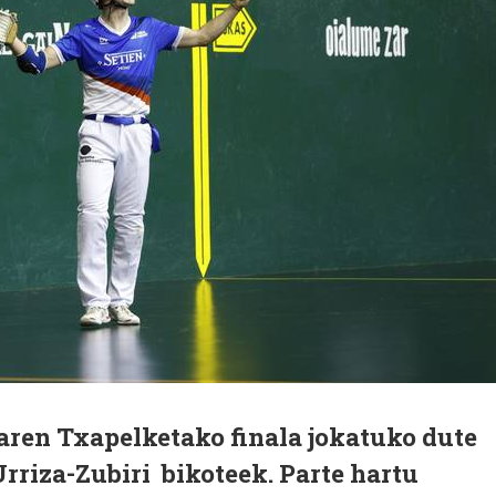
ren Txapelketako finala jokatuko dute
rriza-Zubiri bikoteek. Parte hartu