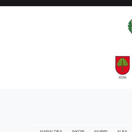
AIARALDEA
AIKOR
AIURRI
ALEA