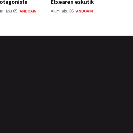
otagonista
Etxearen eskutik
rri
abu 05
Aiurri
abu 05
ANDOAIN
ANDOAIN