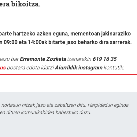
era bikoitza.
parte hartzeko azken eguna, mementoan jakinaraziko
 09:00 eta 14:00ak bitarte jaso beharko dira sarrerak.
mezu bat
Erremonte Zozketa
izenarekin
619 16 35
eus
postara edota idatzi
Aiurriklik instagram
kontutik.
ortasun hitzak jaso eta zabaltzen ditu. Harpidedun eginda,
tzen dituen komunikabidea babestuko duzu.