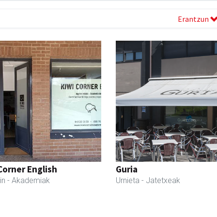
Erantzun
Corner English
Guria
in
- Akademiak
Urnieta
- Jatetxeak