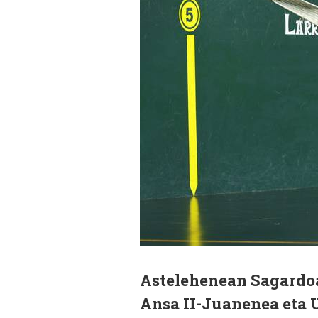
Astelehenean Sagardoa
Ansa II-Juanenea eta U