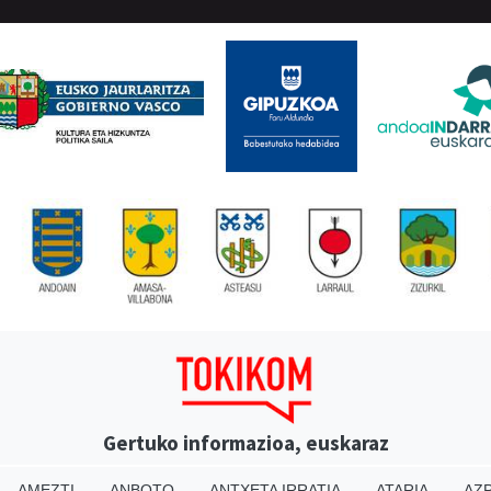
Gertuko informazioa, euskaraz
AMEZTI
ANBOTO
ANTXETA IRRATIA
ATARIA
AZP