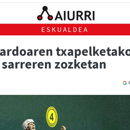
ESKUALDEA
rdoaren txapelketako 
u sarreren zozketan