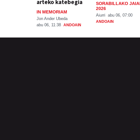
arteko katebegia
SORABILLAKO JAIA
2026
IN MEMORIAM
Aiurri
abu 06, 07:00
Jon Ander Ubeda
ANDOAIN
abu 06, 11:38
ANDOAIN