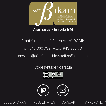
Aiurri.eus - Erroitz BM
Arantzibia plaza, 4-5 behea | ANDOAIN
Tel.: 943 300 732 | Faxa: 943 300 731
andoain@aiurri.eus | idazkaritza@aiurri.eus
Codesyntaxek garatua
LEGE OHARRA
PUBLIZITATEA
ARAUAK
HARREMANET