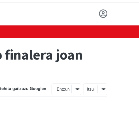
finalera joan
Gehitu gaitzazu Googlen
Entzun
Itzuli