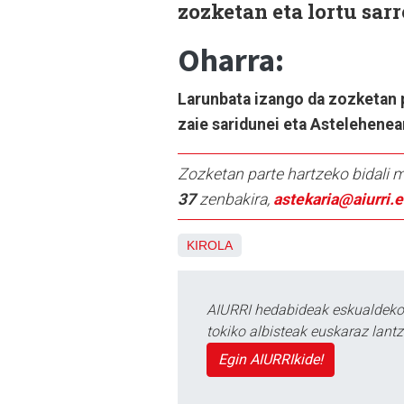
zozketan eta lortu sarr
Oharra:
Larunbata izango da zozketan 
zaie saridunei eta Astelehenean
Zozketan parte hartzeko bidali 
37
zenbakira,
astekaria@aiurri.
KIROLA
AIURRI hedabideak eskualdeko n
tokiko albisteak euskaraz lan
Egin AIURRIkide!