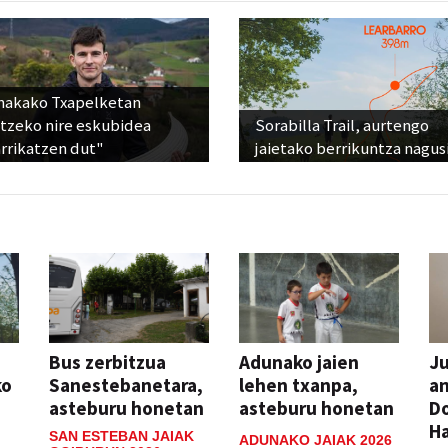
nakako Txapelketan
atzeko nire eskubidea
Sorabilla Trail, aurtengo
rrikatzen dut"
jaietako berrikuntza nagus
Bus zerbitzua
Adunako jaien
Ju
ko
Sanestebanetara,
lehen txanpa,
an
asteburu honetan
asteburu honetan
Do
H
SAN ESTEBAN JAIAK
ADUNAKO JAIAK 2026