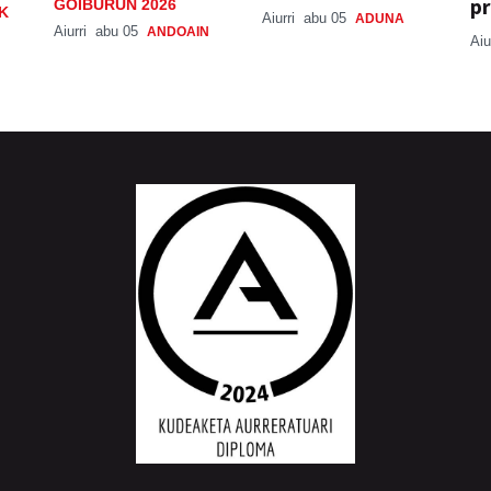
pr
GOIBURUN 2026
K
Aiurri
abu 05
ADUNA
Aiurri
abu 05
ANDOAIN
Aiu