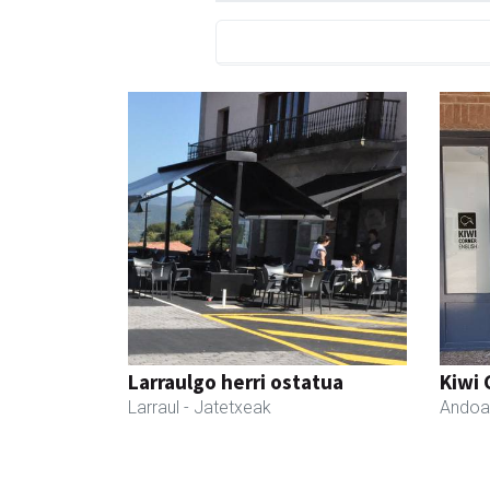
Larraulgo herri ostatua
Kiwi 
Larraul
- Jatetxeak
Andoa