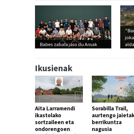
"Ba
jok
Babes zabala jaso du Ansak
alda
Ikusienak
Aita Larramendi
Sorabilla Trail,
ikastolako
aurtengo jaieta
sortzaileen eta
berrikuntza
ondorengoen
nagusia