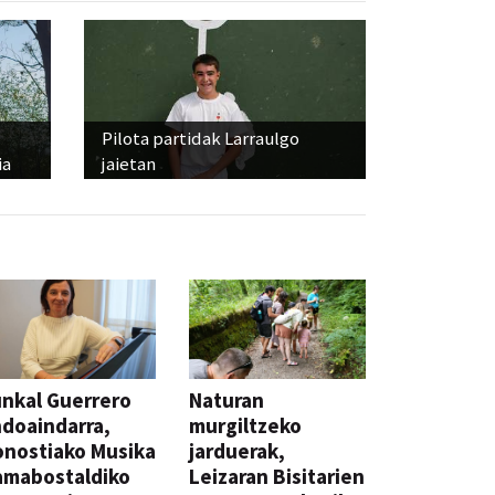
Pilota partidak Larraulgo
ia
jaietan
nkal Guerrero
Naturan
doaindarra,
murgiltzeko
nostiako Musika
jarduerak,
amabostaldiko
Leizaran Bisitarien