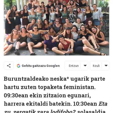
Entzun
Itzuli
Gehitu gaitzazu Googlen
Buruntzaldeako neska* ugarik parte
hartu zuten topaketa feministan.
09:30ean ekin zitzaion egunari,
harrera ekitaldi batekin. 10:30ean
Eta
zu, zergatik zara lodifobo?
solasaldia