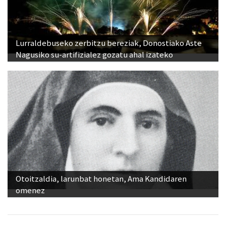
Lurraldebuseko zerbitzu bereziak, Donostiako Aste
Nagusiko su-artifizialez gozatu ahal izateko
Otoitzaldia, larunbat honetan, Ama Kandidaren
omenez