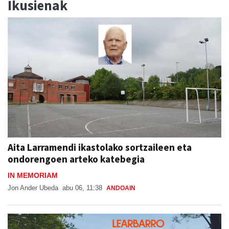
Ikusienak
Aita Larramendi ikastolako sortzaileen eta
ondorengoen arteko katebegia
IN MEMORIAM
Jon Ander Ubeda
abu 06, 11:38
ANDOAIN