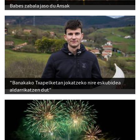
Babes zabala jaso du Ansak
"Banakako Txapelketan jokatzeko nire eskubidea
aldarrikatzen dut"