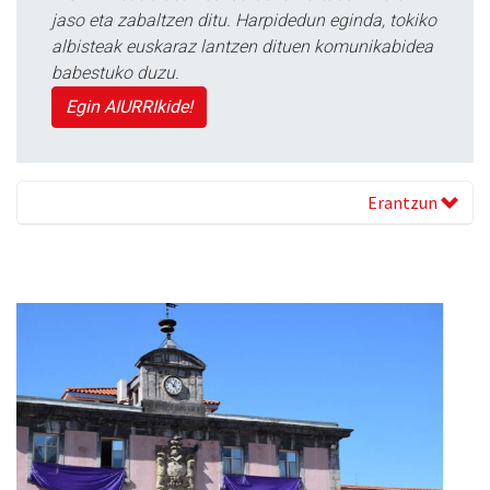
jaso eta zabaltzen ditu. Harpidedun eginda, tokiko
albisteak euskaraz lantzen dituen komunikabidea
babestuko duzu.
Egin AIURRIkide!
Erantzun