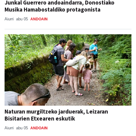
Junkal Guerrero andoaindarra, Donostiako
Musika Hamabostaldiko protagonista
Aiurri
abu 05
ANDOAIN
Naturan murgiltzeko jarduerak, Leizaran
Bisitarien Etxearen eskutik
Aiurri
abu 05
ANDOAIN