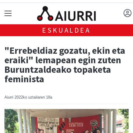
ESKUALDEA
"Errebeldiaz gozatu, ekin eta
eraiki" lemapean egin zuten
Buruntzaldeako topaketa
feminista
Aiurri
2022ko uztailaren 18a