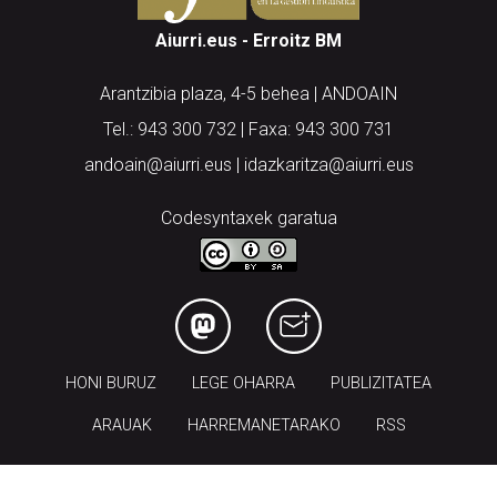
Aiurri.eus - Erroitz BM
Arantzibia plaza, 4-5 behea | ANDOAIN
Tel.: 943 300 732 | Faxa: 943 300 731
andoain@aiurri.eus | idazkaritza@aiurri.eus
Codesyntaxek garatua
HONI BURUZ
LEGE OHARRA
PUBLIZITATEA
ARAUAK
HARREMANETARAKO
RSS