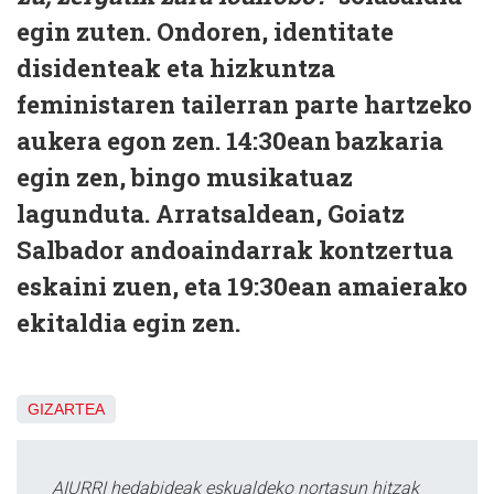
egin zuten. Ondoren, identitate
disidenteak eta hizkuntza
feministaren tailerran parte hartzeko
aukera egon zen. 14:30ean bazkaria
egin zen, bingo musikatuaz
lagunduta. Arratsaldean, Goiatz
Salbador andoaindarrak kontzertua
eskaini zuen, eta 19:30ean amaierako
ekitaldia egin zen.
GIZARTEA
AIURRI hedabideak eskualdeko nortasun hitzak