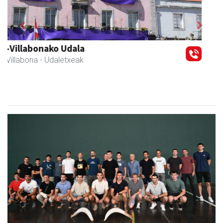
Previous
Next
Zubimusu Ikastola
Amasa-Villabona
- Hezkuntza