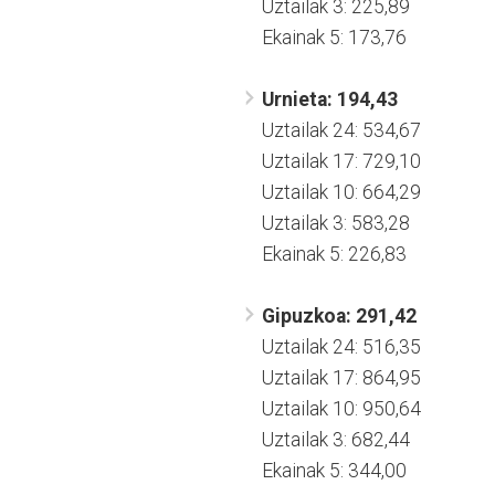
Uztailak 3: 225,89
Ekainak 5: 173,76
Urnieta: 194,43
Uztailak 24: 534,67
Uztailak 17: 729,10
Uztailak 10: 664,29
Uztailak 3: 583,28
Ekainak 5: 226,83
Gipuzkoa: 291,42
Uztailak 24: 516,35
Uztailak 17: 864,95
Uztailak 10: 950,64
Uztailak 3: 682,44
Ekainak 5: 344,00