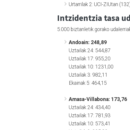
Urtarrilak 2: UCI-ZIUtan (132
Intzidentzia tasa u
d
5.000 biztanletik gorako udalerria
Andoain: 248,89
Uztailak 24: 544,87
Uztailak 17: 955,20
Uztailak 10: 1231,00
Uztailak 3: 982,11
Ekainak 5: 464,15
Amasa-Villabona: 173,76
Uztailak 24: 434,40
Uztailak 17: 781,93
Uztailak 10: 573,41