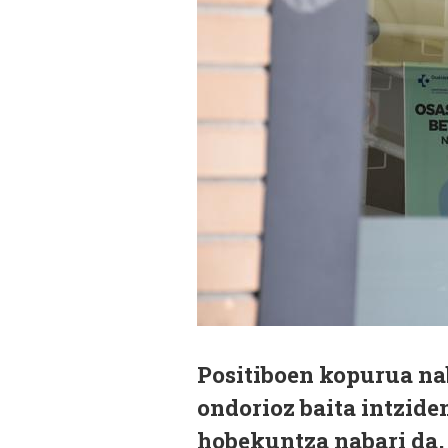
Positiboen kopurua nab
ondorioz baita intzide
hobekuntza nabari da, 