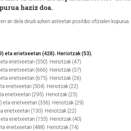
opurua haziz doa.
en ari dela dirudi azken asteetan positibo ofizialen kopurua
) eta erietxeetan (428). Heriotzak (53).
 eta erietxeetan (550). Heriotzak (47).
 eta erietxeetan (666). Heriotzak (37).
 eta erietxeetan (675). Heriotzak (26).
eta erietxeetan (504). Heriotzak (22).
ta erietxeetan (295). Heriotzak (25).
 eta erietxeetan (336). Heriotzak (29).
ta erietxeetan (130). Heriotzak (22).
eta erietxeetan (155). Heriotzak (40).
eta erietxeetan (488). Heriotzak (74).