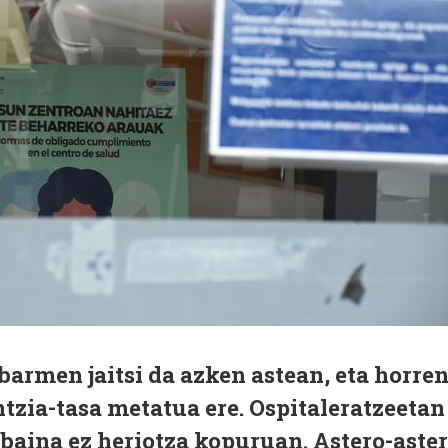
armen jaitsi da azken astean, eta horre
ntzia-tasa metatua ere. Ospitaleratzeetan
baina ez heriotza kopuruan. Astero-aste