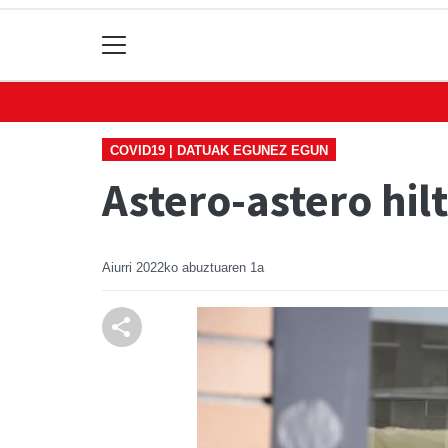
COVID19 | DATUAK EGUNEZ EGUN
Astero-astero hil
Aiurri
2022ko abuztuaren 1a