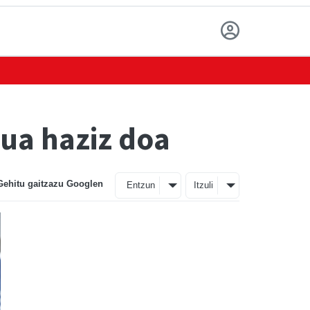
rua haziz doa
Gehitu gaitzazu Googlen
Entzun
Itzuli