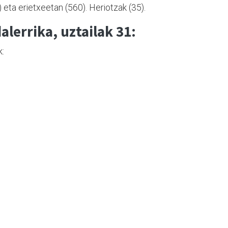
) eta erietxeetan (560). Heriotzak (35).
alerrika, uztailak 31:
k: