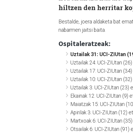
hiltzen den herritar k
Bestalde, joera aldaketa bat emat
nabarmen jaitsi baita.
Ospitaleratzeak:
Uztailak 31:
UCI-ZIUtan (19
Uztailak 24: UCI-ZIUtan (26)
Uztailak 17: UCI-ZIUtan (34)
Uztailak 10: UCI-ZIUtan (32)
Uztailak 3: UCI-ZIUtan (23) 
Ekainak 12: UCI-ZIUtan (9) e
Maiatzak 15: UCI-ZIUtan (10)
Apirilak 3: UCI-ZIUtan (12) e
Martxoak 6: UCI-ZIUtan (35) 
Otsailak 6: UCI-ZIUtan (91) 