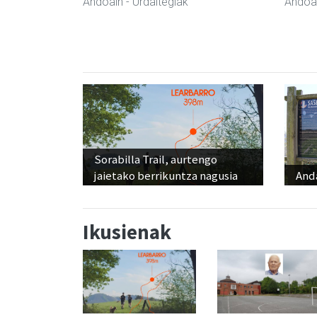
Andoain
- Urdaitegiak
Andoa
Sorabilla Trail, aurtengo
jaietako berrikuntza nagusia
And
Ikusienak