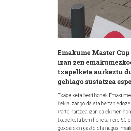
Emakume Master Cup tx
izan zen emakumezkoen
txapelketa aurkeztu d
gehiago sustatzea espe
Txapelketa berri honek Emakume M
irekia izango da eta bertan edoze
Parte hartzea izan da ekimen hon
txapelketa berri honetan ere 60 pi
goxoarekin gazte eta nagusi mailak