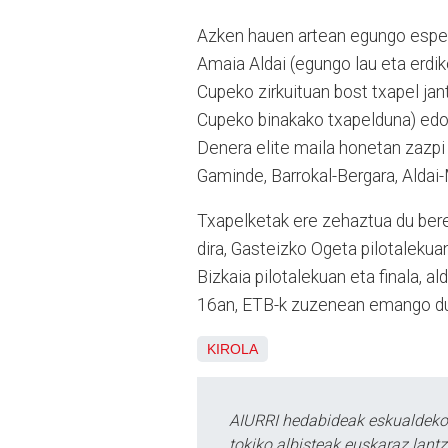
Azken hauen artean egungo espezia
Amaia Aldai (egungo lau eta erdi
Cupeko zirkuituan bost txapel jant
Cupeko binakako txapelduna) edo
Denera elite maila honetan zazpi b
Gaminde, Barrokal-Bergara, Aldai-
Txapelketak ere zehaztua du bere 
dira, Gasteizko Ogeta pilotalekua
Bizkaia pilotalekuan eta finala, al
16an, ETB-k zuzenean emango due
KIROLA
AIURRI hedabideak eskualdeko n
tokiko albisteak euskaraz lan