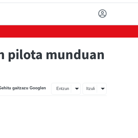
n pilota munduan
Gehitu gaitzazu Googlen
Entzun
Itzuli