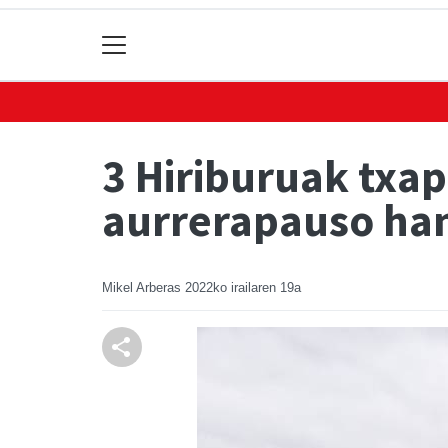
3 Hiriburuak tx
aurrerapauso ha
Mikel Arberas
2022ko irailaren 19a