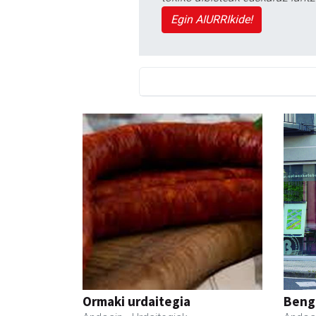
Egin AIURRIkide!
Ormaki urdaitegia
Beng