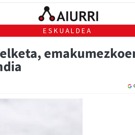
ESKUALDEA
apelketa, emakumezkoe
ndia