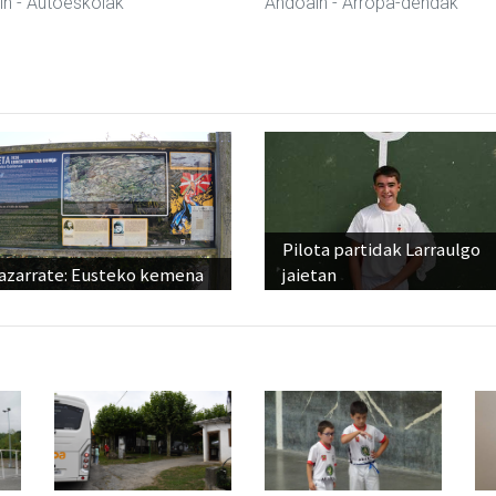
in
- Autoeskolak
Andoain
- Arropa-dendak
Pilota partidak Larraulgo
azarrate: Eusteko kemena
jaietan