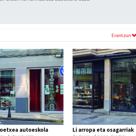
Erantzun
oetxea autoeskola
Li arropa eta osagarriak