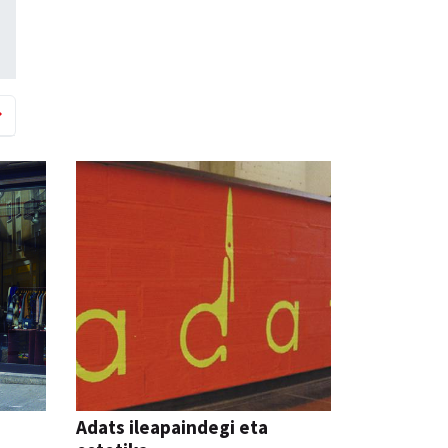
Adats ileapaindegi eta