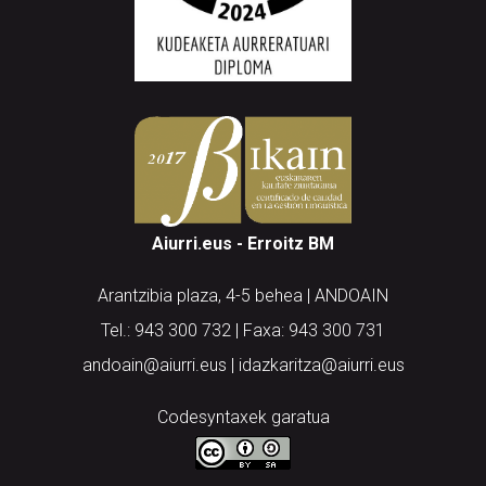
Aiurri.eus - Erroitz BM
Arantzibia plaza, 4-5 behea | ANDOAIN
Tel.: 943 300 732 | Faxa: 943 300 731
andoain@aiurri.eus | idazkaritza@aiurri.eus
Codesyntaxek garatua