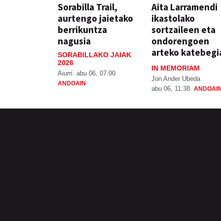
Sorabilla Trail,
Aita Larramendi
aurtengo jaietako
ikastolako
berrikuntza
sortzaileen eta
nagusia
ondorengoen
arteko katebegi
SORABILLAKO JAIAK
2026
IN MEMORIAM
Aiurri
abu 06, 07:00
Jon Ander Ubeda
ANDOAIN
abu 06, 11:38
ANDOAI