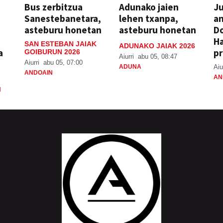
Bus zerbitzua
Adunako jaien
Ju
Sanestebanetara,
lehen txanpa,
an
asteburu honetan
asteburu honetan
Do
H
SAN ESTEBAN JAIAK
ADUNAKO JAIAK 2026
a
pr
GOIBURUN 2026
Aiurri
abu 05, 08:47
Aiurri
abu 05, 07:00
ADUNA
Aiu
ANDOAIN
AN
N