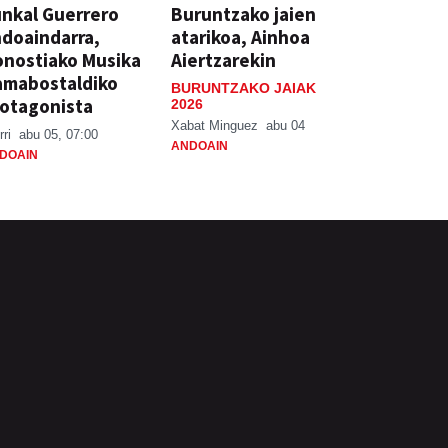
nkal Guerrero
Buruntzako jaien
doaindarra,
atarikoa, Ainhoa
nostiako Musika
Aiertzarekin
amabostaldiko
BURUNTZAKO JAIAK
otagonista
2026
Xabat Minguez
abu 04
rri
abu 05, 07:00
ANDOAIN
DOAIN