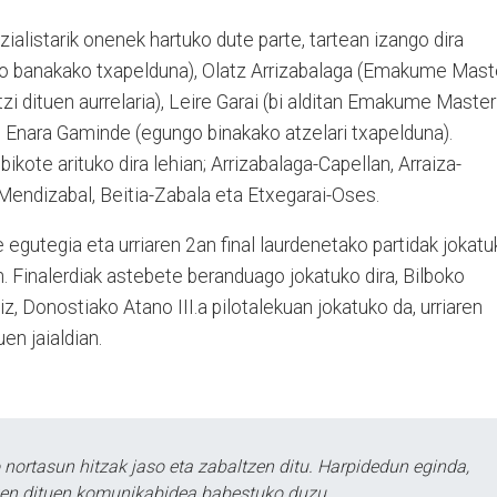
listarik onenek hartuko dute parte, tartean izango dira
ko banakako txapelduna), Olatz Arrizabalaga (Emakume Mast
zi dituen aurrelaria), Leire Garai (bi alditan Emakume Master
 Enara Gaminde (egungo binakako atzelari txapelduna).
ikote arituko dira lehian; Arrizabalaga-Capellan, Arraiza-
Mendizabal, Beitia-Zabala eta Etxegarai-Oses.
egutegia eta urriaren 2an final laurdenetako partidak jokatu
n. Finalerdiak astebete beranduago jokatuko dira, Bilboko
diz, Donostiako Atano III.a pilotalekuan jokatuko da, urriaren
n jaialdian.
ortasun hitzak jaso eta zabaltzen ditu. Harpidedun eginda,
tzen dituen komunikabidea babestuko duzu.