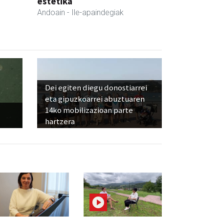
estetika
Andoain
- Ile-apaindegiak
Dei egiten diegu donostiarrei
eta gipuzkoarrei abuztuaren
14ko mobilizazioan parte
hartzera