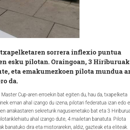
apelketaren sorrera inflexio puntua
 esku pilotan. Oraingoan, 3 Hiriburuak
ute, eta emakumezkoen pilota mundua a
ro da.
aster Cup-aren erroekin bat egiten du, hau da, txapelketa
inek eman ahal izango du izena, pilotari federatua izan edo e
en arrakastaren sekreturik nagusienetako bat eta 3 Hiriburu
lotariklehiatu ahal izango dute, 4 mailetan banatuta. Pilota
 banatuko dira eta mistorarekin, aldiz, gazteak eta eliteak.