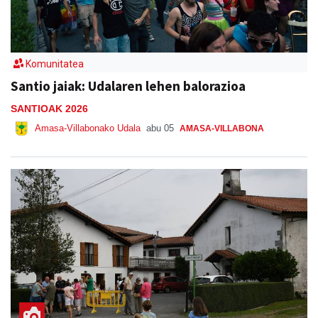
Komunitatea
Santio jaiak: Udalaren lehen balorazioa
SANTIOAK 2026
Amasa-Villabonako Udala
abu 05
AMASA-VILLABONA