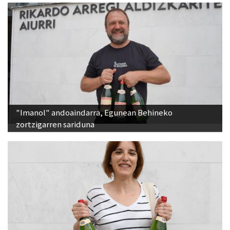
"Imanol" andoaindarra, Egunean Behineko
zortzigarren sariduna