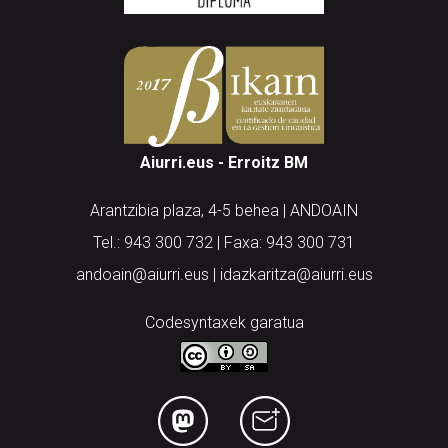
Aiurri.eus - Erroitz BM
Arantzibia plaza, 4-5 behea | ANDOAIN
Tel.: 943 300 732 | Faxa: 943 300 731
andoain@aiurri.eus | idazkaritza@aiurri.eus
Codesyntaxek garatua