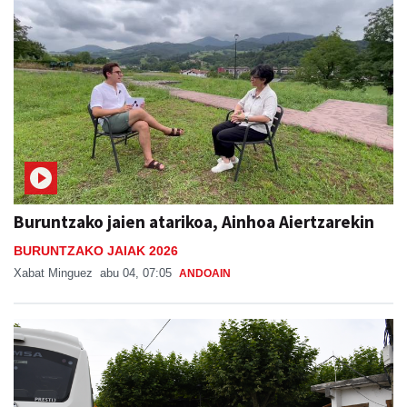
Buruntzako jaien atarikoa, Ainhoa Aiertzarekin
BURUNTZAKO JAIAK 2026
Xabat Minguez
abu 04, 07:05
ANDOAIN