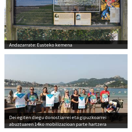
Andazarrate: Eusteko kemena
Dei egiten diegu donostiarrei eta gipuzkoarrei
abuztuaren 14ko mobilizazioan parte hartzera