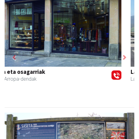
Previous
Next
Larraulgo herri ostatua
Larraul
- Jatetxeak