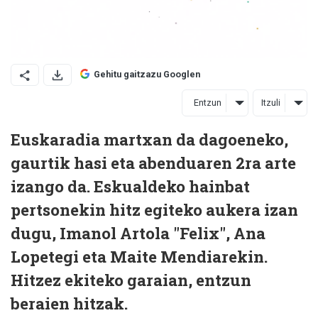
Gehitu gaitzazu Googlen
Entzun
Itzuli
Euskaradia martxan da dagoeneko,
gaurtik hasi eta abenduaren 2ra arte
izango da. Eskualdeko hainbat
pertsonekin hitz egiteko aukera izan
dugu, Imanol Artola "Felix", Ana
Lopetegi eta Maite Mendiarekin.
Hitzez ekiteko garaian, entzun
beraien hitzak.