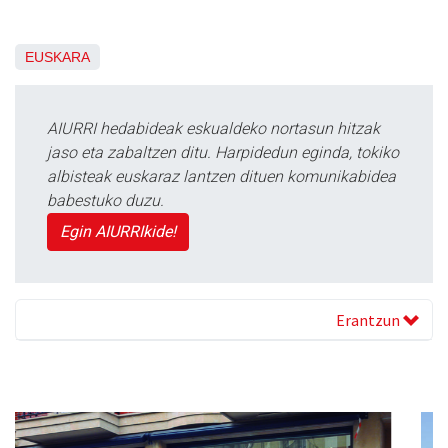
EUSKARA
AIURRI hedabideak eskualdeko nortasun hitzak
jaso eta zabaltzen ditu. Harpidedun eginda, tokiko
albisteak euskaraz lantzen dituen komunikabidea
babestuko duzu.
Egin AIURRIkide!
Erantzun