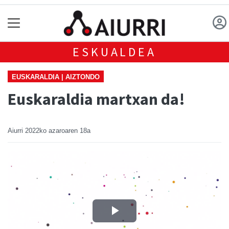
ESKUALDEA
EUSKARALDIA | AIZTONDO
Euskaraldia martxan da!
Aiurri
2022ko azaroaren 18a