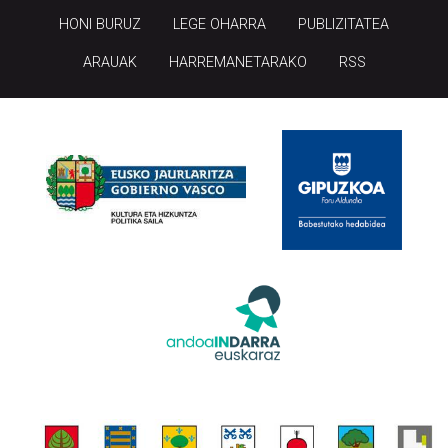
HONI BURUZ
LEGE OHARRA
PUBLIZITATEA
ARAUAK
HARREMANETARAKO
RSS