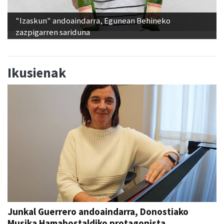
"Izaskun" andoaindarra, Egunean Behineko
zazpigarren sariduna
Ikusienak
Junkal Guerrero andoaindarra, Donostiako
Musika Hamabostaldiko protagonista