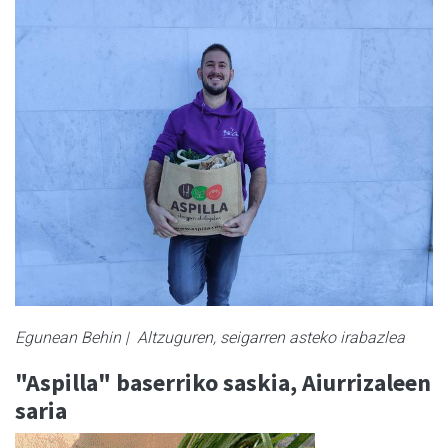
Egunean Behin | Altzuguren, seigarren asteko irabazlea
"Aspilla" baserriko saskia, Aiurrizaleen
saria