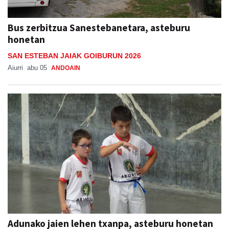
Bus zerbitzua Sanestebanetara, asteburu
honetan
SAN ESTEBAN JAIAK GOIBURUN 2026
Aiurri
abu 05
ANDOAIN
Adunako jaien lehen txanpa, asteburu honetan