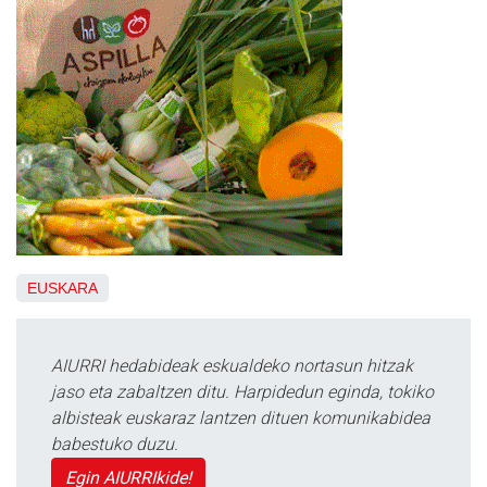
EUSKARA
AIURRI hedabideak eskualdeko nortasun hitzak
jaso eta zabaltzen ditu. Harpidedun eginda, tokiko
albisteak euskaraz lantzen dituen komunikabidea
babestuko duzu.
Egin AIURRIkide!