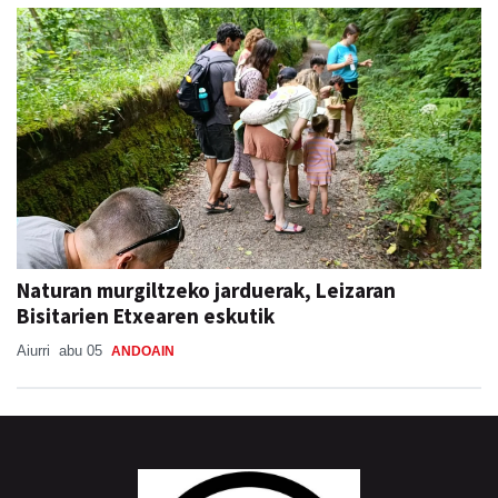
Naturan murgiltzeko jarduerak, Leizaran
Bisitarien Etxearen eskutik
Aiurri
abu 05
ANDOAIN