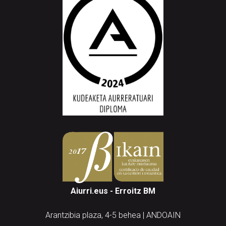
Aiurri.eus - Erroitz BM
Arantzibia plaza, 4-5 behea | ANDOAIN