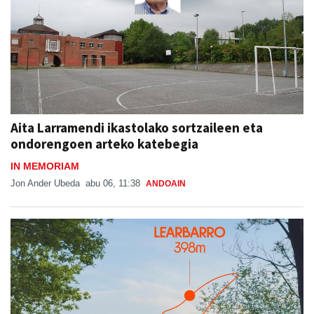
Aita Larramendi ikastolako sortzaileen eta
ondorengoen arteko katebegia
IN MEMORIAM
Jon Ander Ubeda
abu 06, 11:38
ANDOAIN