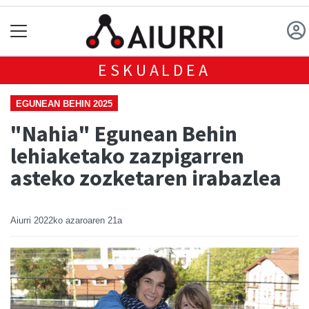
ESKUALDEA
EGUNEAN BEHIN 2025
"Nahia" Egunean Behin
lehiaketako zazpigarren
asteko zozketaren irabazlea
Aiurri
2022ko azaroaren 21a