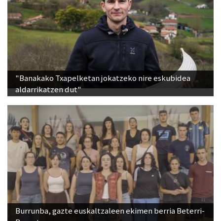
"Banakako Txapelketan jokatzeko nire eskubidea
aldarrikatzen dut"
Burrunba, gazte euskaltzaleen ekimen berria Beterri-