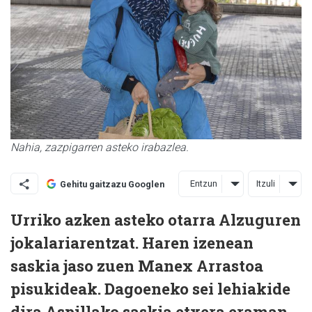
Nahia, zazpigarren asteko irabazlea.
Entzun
Itzuli
Gehitu gaitzazu Googlen
Urriko azken asteko otarra Alzuguren
jokalariarentzat. Haren izenean
saskia jaso zuen Manex Arrastoa
pisukideak. Dagoeneko sei lehiakide
dira Aspillako saskia etxera eraman