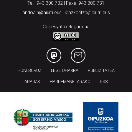
Tel.: 943 300 732 | Faxa: 943 300 731
andoain@aiurri.eus | idazkaritza@aiurri.eus
Codesyntaxek garatua
HONI BURUZ
LEGE OHARRA
PUBLIZITATEA
ARAUAK
HARREMANETARAKO
RSS