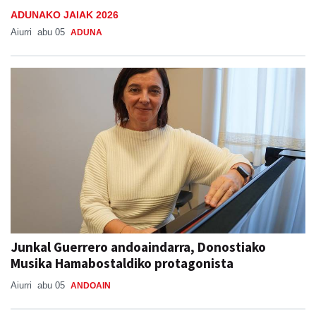
ADUNAKO JAIAK 2026
Aiurri
abu 05
ADUNA
Junkal Guerrero andoaindarra, Donostiako
Musika Hamabostaldiko protagonista
Aiurri
abu 05
ANDOAIN