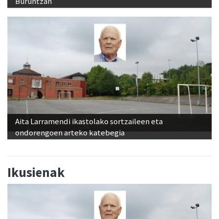
Buruntzan
Aita Larramendi ikastolako sortzaileen eta
ondorengoen arteko katebegia
Ikusienak