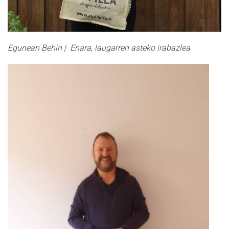
Egunean Behin | Enara, laugarren asteko irabazlea