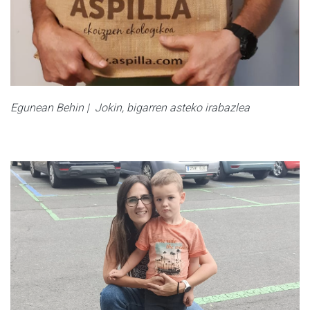
Egunean Behin | Jokin, bigarren asteko irabazlea