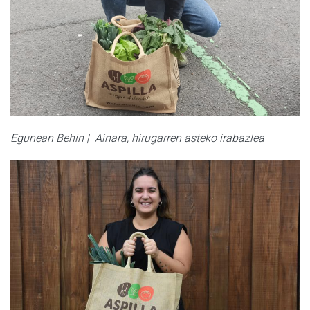
Egunean Behin | Ainara, hirugarren asteko irabazlea