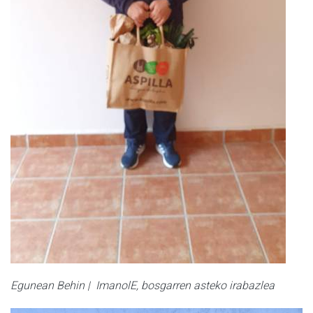
Egunean Behin | ImanolE, bosgarren asteko irabazlea