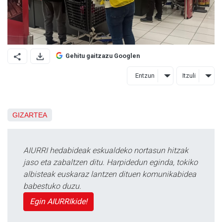
Gehitu gaitzazu Googlen
Entzun
Itzuli
GIZARTEA
AIURRI hedabideak eskualdeko nortasun hitzak
jaso eta zabaltzen ditu. Harpidedun eginda, tokiko
albisteak euskaraz lantzen dituen komunikabidea
babestuko duzu.
Egin AIURRIkide!