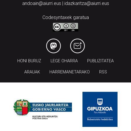
andoain@aiurri.eus | idazkaritza@aiurri.eus
Codesyntaxek garatua
HONI BURUZ
LEGE OHARRA
PUBLIZITATEA
ARAUAK
HARREMANETARAKO
RSS