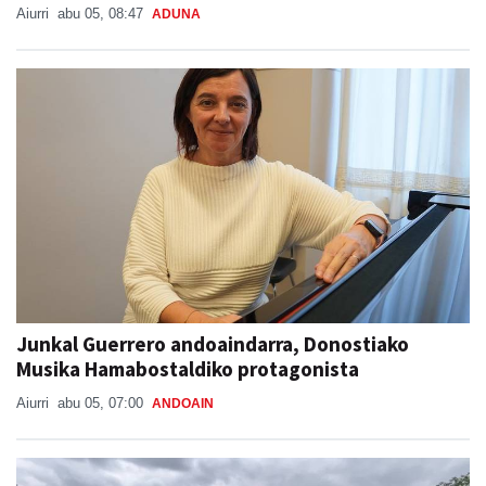
Aiurri
abu 05, 08:47
ADUNA
Junkal Guerrero andoaindarra, Donostiako
Musika Hamabostaldiko protagonista
Aiurri
abu 05, 07:00
ANDOAIN