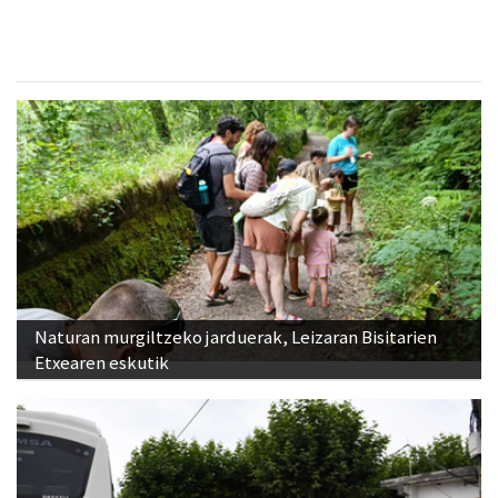
Naturan murgiltzeko jarduerak, Leizaran Bisitarien
Etxearen eskutik