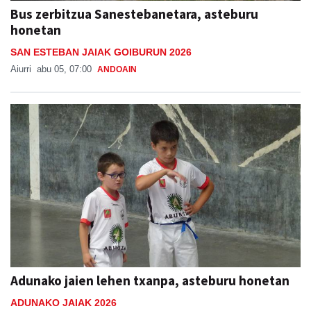
Bus zerbitzua Sanestebanetara, asteburu
honetan
SAN ESTEBAN JAIAK GOIBURUN 2026
Aiurri
abu 05, 07:00
ANDOAIN
Adunako jaien lehen txanpa, asteburu honetan
ADUNAKO JAIAK 2026