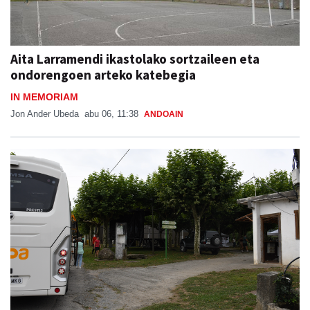
Aita Larramendi ikastolako sortzaileen eta
ondorengoen arteko katebegia
IN MEMORIAM
Jon Ander Ubeda
abu 06, 11:38
ANDOAIN