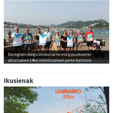
Dei egiten diegu donostiarrei eta gipuzkoarrei
abuztuaren 14ko mobilizazioan parte hartzera
Ikusienak