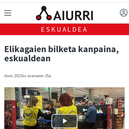
ESKUALDEA
Elikagaien bilketa kanpaina,
eskualdean
Aiurri
2022ko azaroaren 25a