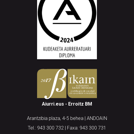
Aiurri.eus - Erroitz BM
Arantzibia plaza, 4-5 behea | ANDOAIN
Tel.: 943 300 732 | Faxa: 943 300 731