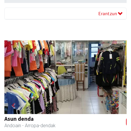
Erantzun
Previous
Next
Asun denda
Andoain
- Arropa-dendak