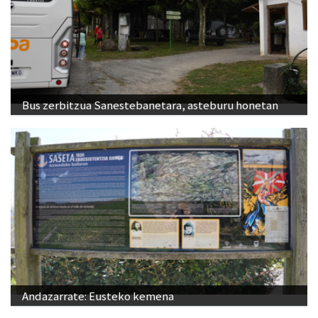
Bus zerbitzua Sanestebanetara, asteburu honetan
Andazarrate: Eusteko kemena