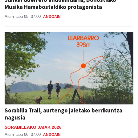
Musika Hamabostaldiko protagonista
Aiurri
abu 05, 07:00
ANDOAIN
Sorabilla Trail, aurtengo jaietako berrikuntza
nagusia
SORABILLAKO JAIAK 2026
Aiurri
abu 06, 07:00
ANDOAIN