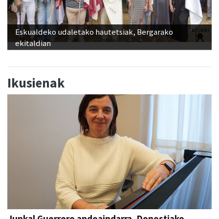
Eskualdeko udaletako hautetsiak, Bergarako
ekitaldian
Ikusienak
Junkal Guerrero andoaindarra, Donostiako