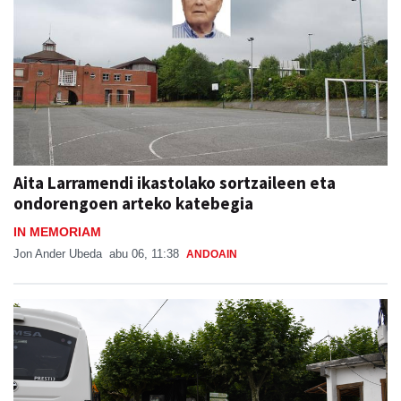
Aita Larramendi ikastolako sortzaileen eta
ondorengoen arteko katebegia
IN MEMORIAM
Jon Ander Ubeda
abu 06, 11:38
ANDOAIN