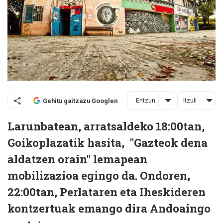
Entzun
Itzuli
Gehitu gaitzazu Googlen
Larunbatean, arratsaldeko 18:00tan,
Goikoplazatik hasita, "Gazteok dena
aldatzen orain" lemapean
mobilizazioa egingo da. Ondoren,
22:00tan, Perlataren eta Iheskideren
kontzertuak emango dira Andoaingo