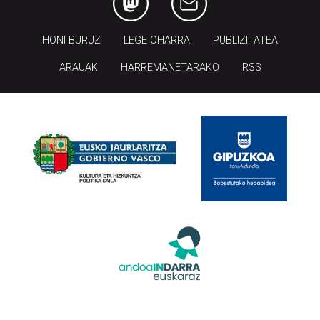
HONI BURUZ
LEGE OHARRA
PUBLIZITATEA
ARAUAK
HARREMANETARAKO
RSS