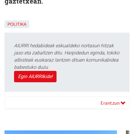
gaztetxean.
POLITIKA
AIURRI hedabideak eskualdeko nortasun hitzak
jaso eta zabaltzen ditu. Harpidedun eginda, tokiko
albisteak euskaraz lantzen dituen komunikabidea
babestuko duzu.
Egin AIURRIkide!
Erantzun