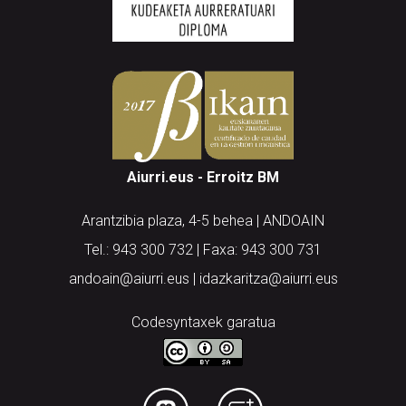
Aiurri.eus - Erroitz BM
Arantzibia plaza, 4-5 behea | ANDOAIN
Tel.: 943 300 732 | Faxa: 943 300 731
andoain@aiurri.eus | idazkaritza@aiurri.eus
Codesyntaxek garatua