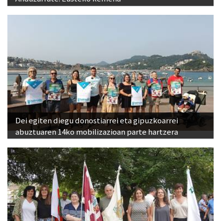
Dei egiten diegu donostiarrei eta gipuzkoarrei
abuztuaren 14ko mobilizazioan parte hartzera