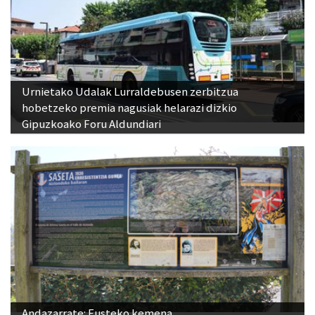
Urnietako Udalak Lurraldebusen zerbitzua
hobetzeko premia nagusiak helarazi dizkio
Gipuzkoako Foru Aldundiari
Andazarrate: Eusteko kemena