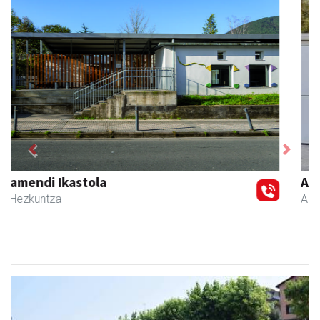
Previous
Next
Andoaingo AEK euskaltegia
Andoain
- Euskaltegiak