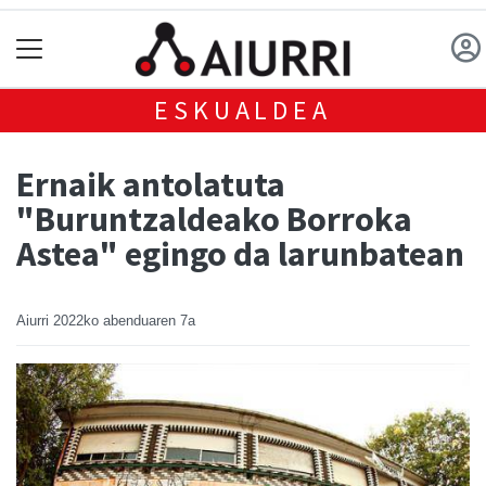
ESKUALDEA
Ernaik antolatuta
"Buruntzaldeako Borroka
Astea" egingo da larunbatean
Aiurri
2022ko abenduaren 7a