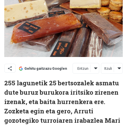
Entzun
Itzuli
Gehitu gaitzazu Googlen
255 lagunetik 25 bertsozalek asmatu
dute buruz burukora iritsiko zirenen
izenak, eta baita hurrenkera ere.
Zozketa egin eta gero, Arruti
gozotegiko turroiaren irabazlea Mari