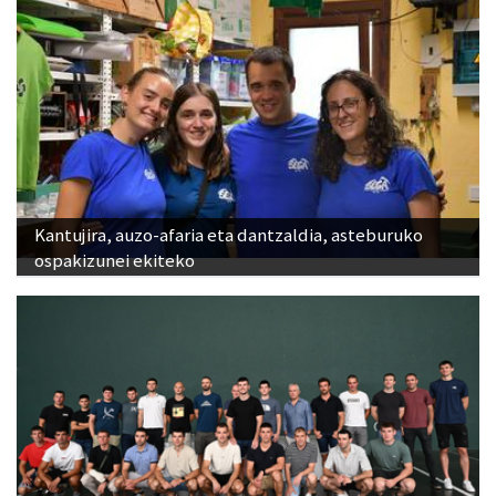
Kantujira, auzo-afaria eta dantzaldia, asteburuko
ospakizunei ekiteko