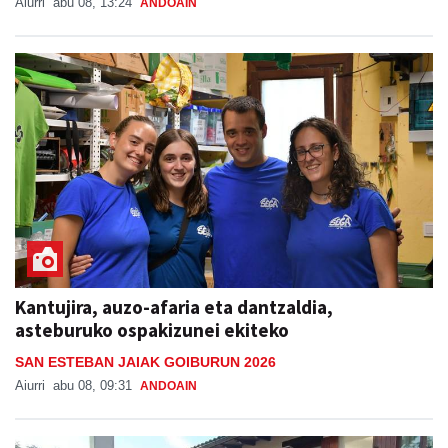
Aiurri
abu 08, 13:24
ANDOAIN
Kantujira, auzo-afaria eta dantzaldia,
asteburuko ospakizunei ekiteko
SAN ESTEBAN JAIAK GOIBURUN 2026
Aiurri
abu 08, 09:31
ANDOAIN