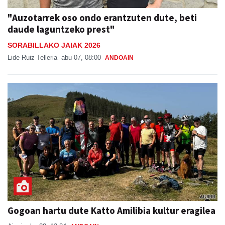
"Auzotarrek oso ondo erantzuten dute, beti
daude laguntzeko prest"
SORABILLAKO JAIAK 2026
Lide Ruiz Telleria
abu 07, 08:00
ANDOAIN
Gogoan hartu dute Katto Amilibia kultur eragilea