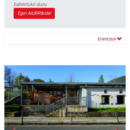
babestuko duzu.
Egin AIURRIkide!
Erantzun