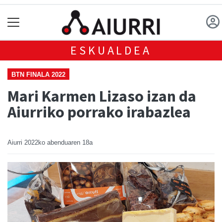
ESKUALDEA
BTN FINALA 2022
Mari Karmen Lizaso izan da
Aiurriko porrako irabazlea
Aiurri
2022ko abenduaren 18a