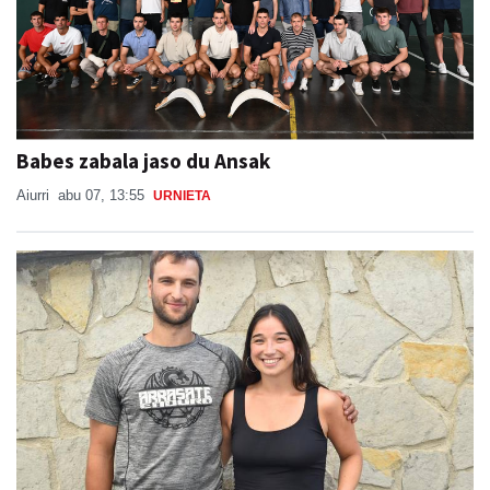
Babes zabala jaso du Ansak
Aiurri
abu 07, 13:55
URNIETA