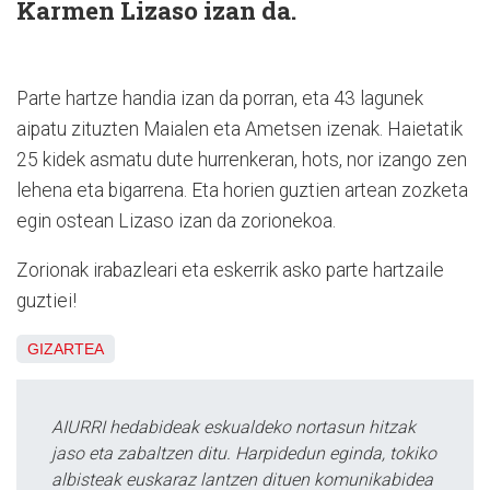
Karmen Lizaso izan da.
Parte hartze handia izan da porran, eta 43 lagunek
aipatu zituzten Maialen eta Ametsen izenak. Haietatik
25 kidek asmatu dute hurrenkeran, hots, nor izango zen
lehena eta bigarrena. Eta horien guztien artean zozketa
egin ostean Lizaso izan da zorionekoa.
Zorionak irabazleari eta eskerrik asko parte hartzaile
guztiei!
GIZARTEA
AIURRI hedabideak eskualdeko nortasun hitzak
jaso eta zabaltzen ditu. Harpidedun eginda, tokiko
albisteak euskaraz lantzen dituen komunikabidea