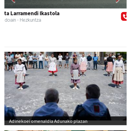
Previous
Next
Amabi haur eta gazte jantziak
Andoain
- Arropa-dendak
Adinekoei omenaldia Adunako plazan