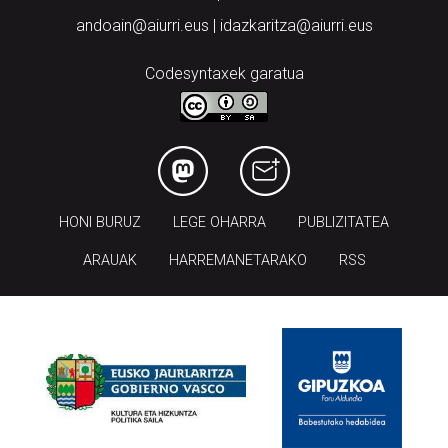
andoain@aiurri.eus | idazkaritza@aiurri.eus
Codesyntaxek garatua
HONI BURUZ
LEGE OHARRA
PUBLIZITATEA
ARAUAK
HARREMANETARAKO
RSS