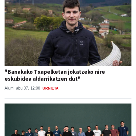
"Banakako Txapelketan jokatzeko nire
eskubidea aldarrikatzen dut"
Aiurri
abu 07, 12:00
URNIETA