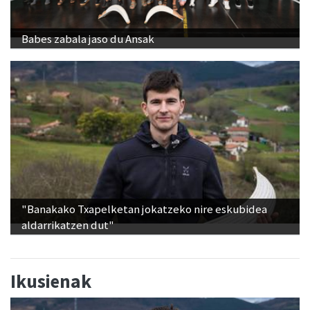
Babes zabala jaso du Ansak
"Banakako Txapelketan jokatzeko nire eskubidea
aldarrikatzen dut"
Ikusienak