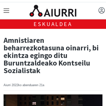
ESKUALDEA
Amnistiaren
beharrezkotasuna oinarri, bi
ekintza egingo ditu
Buruntzaldeako Kontseilu
Sozialistak
Aiurri
2022ko abenduaren 21a