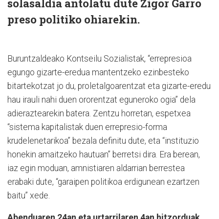
solasaldia antolatu dute Zigor Garro
preso politiko ohiarekin.
Buruntzaldeako Kontseilu Sozialistak, “errepresioa
egungo gizarte-eredua mantentzeko ezinbesteko
bitartekotzat jo du, proletalgoarentzat eta gizarte-eredu
hau irauli nahi duen ororentzat eguneroko ogia” dela
adieraztearekin batera. Zentzu horretan, espetxea
“sistema kapitalistak duen errepresio-forma
krudelenetarikoa” bezala definitu dute, eta “instituzio
honekin amaitzeko hautuan” berretsi dira. Era berean,
iaz egin moduan, amnistiaren aldarrian berrestea
erabaki dute, “garaipen politikoa erdigunean ezartzen
baitu” xede.
Abenduaren 24an eta urtarrilaren 4an hitzorduak