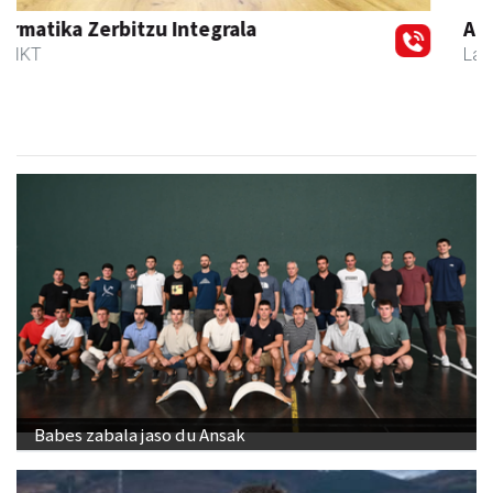
Amonarriz iturgintza S. L.
Larraul
- Iturgintza
Babes zabala jaso du Ansak