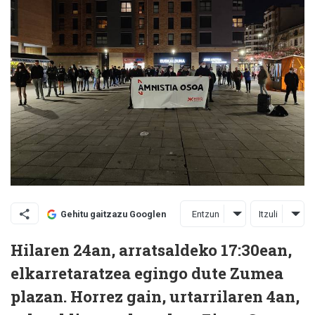
Entzun
Itzuli
Gehitu gaitzazu Googlen
Hilaren 24an, arratsaldeko 17:30ean,
elkarretaratzea egingo dute Zumea
plazan. Horrez gain, urtarrilaren 4an,