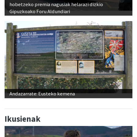
hobetzeko premia nagusiak helarazi dizkio
Gipuzkoako Foru Aldundiari
Andazarrate: Eusteko kemena
Ikusienak