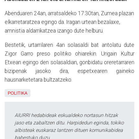
Abenduaren 24an, arratsaldeko 17:30tan, Zumea plazan
elkarretaratzea egingo da. Iragan urtean bezalaxe,
amnistia aldarrikatzea izango dute helburu.
Bestetik, urtarrilaren 4an solasaldi bat antolatu dute
Zigor Garro preso politiko ohiarekin. Urigain Kultur
Etxean egingo den solasaldian, gonbidatu oreretarraren
bizipenak jasoko dira, espetxearen gaineko
hausnarketetara bultzatzeko.
POLITIKA
AIURRI hedabideak eskualdeko nortasun hitzak
jaso eta zabaltzen ditu. Harpidedun eginda, tokiko
albisteak euskaraz lantzen dituen komunikabidea
babestuko duzu.