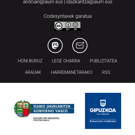
andoain@aiurri.eus | idazkaritza@aiurri.eus
Codesyntaxek garatua
HONI BURUZ
LEGE OHARRA
PUBLIZITATEA
ARAUAK
HARREMANETARAKO
RSS