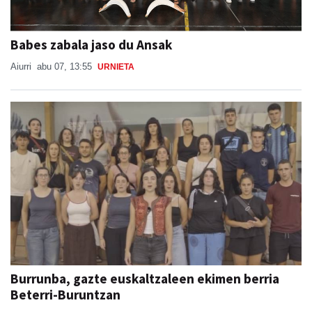
Babes zabala jaso du Ansak
Aiurri
abu 07, 13:55
URNIETA
Burrunba, gazte euskaltzaleen ekimen berria
Beterri-Buruntzan