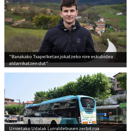
"Banakako Txapelketan jokatzeko nire eskubidea
aldarrikatzen dut"
Urnietako Udalak Lurraldebusen zerbitzua