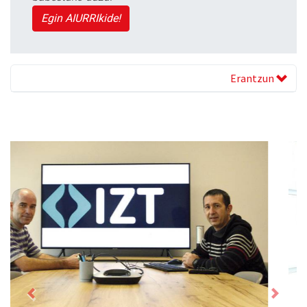
Egin AIURRIkide!
Erantzun
Previous
Next