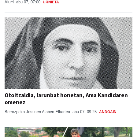
Aiurri
abu 07, 07:00
URNIETA
Otoitzaldia, larunbat honetan, Ama Kandidaren
omenez
Berrozpeko Jesusen Alaben Elkartea
abu 07, 09:25
ANDOAIN