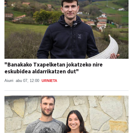
"Banakako Txapelketan jokatzeko nire
eskubidea aldarrikatzen dut"
Aiurri
abu 07, 12:00
URNIETA