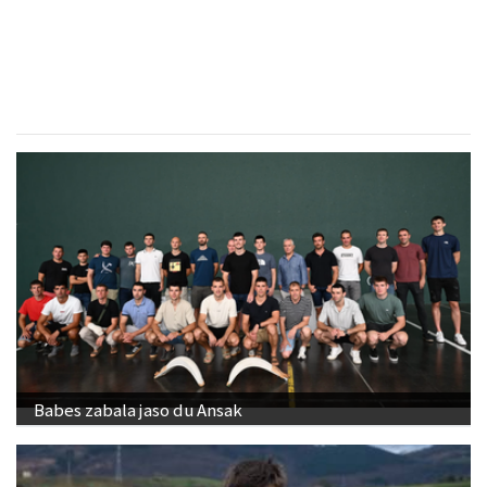
Mandala terapiak
Asteasu
- Kinesiologia
Babes zabala jaso du Ansak