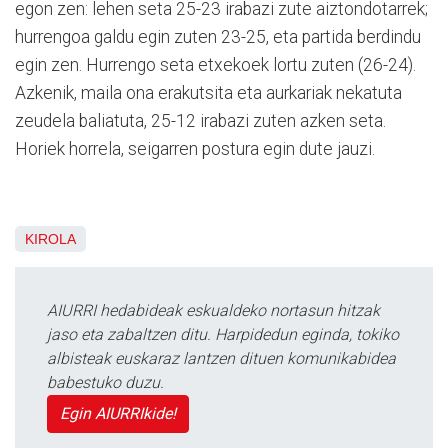
egon zen: lehen seta 25-23 irabazi zute aiztondotarrek;
hurrengoa galdu egin zuten 23-25, eta partida berdindu
egin zen. Hurrengo seta etxekoek lortu zuten (26-24).
Azkenik, maila ona erakutsita eta aurkariak nekatuta
zeudela baliatuta, 25-12 irabazi zuten azken seta.
Horiek horrela, seigarren postura egin dute jauzi.
KIROLA
AIURRI hedabideak eskualdeko nortasun hitzak
jaso eta zabaltzen ditu. Harpidedun eginda, tokiko
albisteak euskaraz lantzen dituen komunikabidea
babestuko duzu.
Egin AIURRIkide!