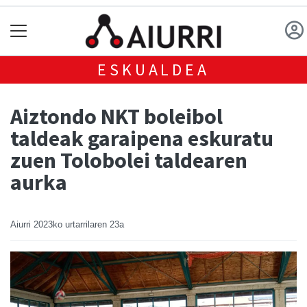
ESKUALDEA
Aiztondo NKT boleibol
taldeak garaipena eskuratu
zuen Tolobolei taldearen
aurka
Aiurri
2023ko urtarrilaren 23a