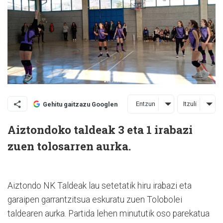
Entzun
Itzuli
Gehitu gaitzazu Googlen
Aiztondoko taldeak 3 eta 1 irabazi
zuen tolosarren aurka.
Aiztondo NK Taldeak lau setetatik hiru irabazi eta
garaipen garrantzitsua eskuratu zuen Tolobolei
taldearen aurka. Partida lehen minututik oso parekatua