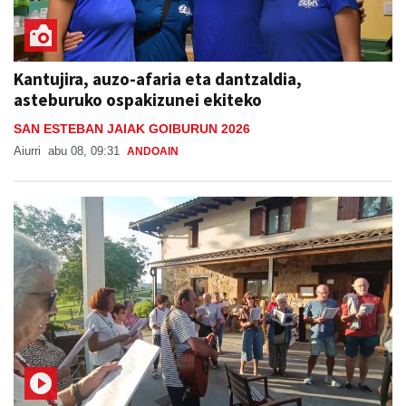
Kantujira, auzo-afaria eta dantzaldia,
asteburuko ospakizunei ekiteko
SAN ESTEBAN JAIAK GOIBURUN 2026
Aiurri
abu 08, 09:31
ANDOAIN