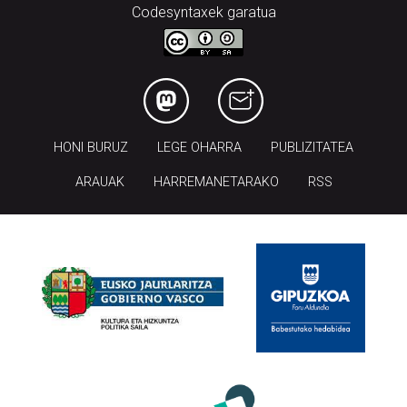
Codesyntaxek garatua
HONI BURUZ
LEGE OHARRA
PUBLIZITATEA
ARAUAK
HARREMANETARAKO
RSS