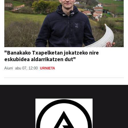
"Banakako Txapelketan jokatzeko nire
eskubidea aldarrikatzen dut"
Aiurri
abu 07, 12:00
URNIETA