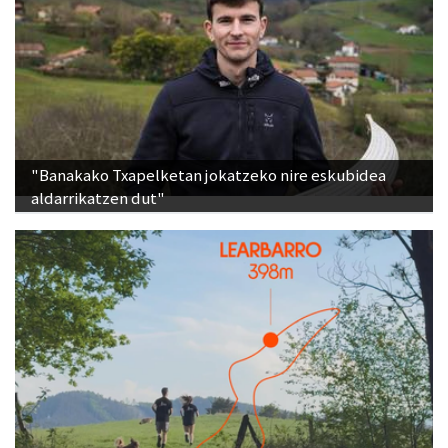
"Banakako Txapelketan jokatzeko nire eskubidea
aldarrikatzen dut"