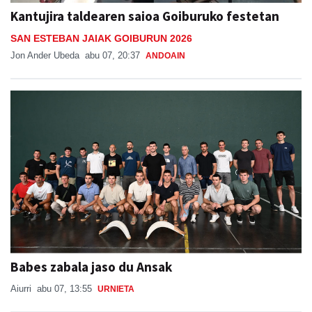
Kantujira taldearen saioa Goiburuko festetan
SAN ESTEBAN JAIAK GOIBURUN 2026
Jon Ander Ubeda
abu 07, 20:37
ANDOAIN
Babes zabala jaso du Ansak
Aiurri
abu 07, 13:55
URNIETA