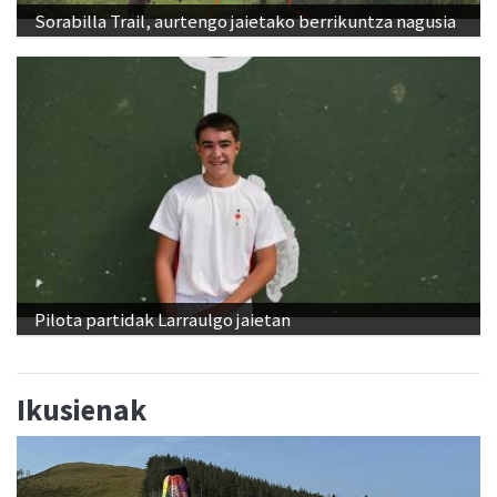
Sorabilla Trail, aurtengo jaietako berrikuntza nagusia
Pilota partidak Larraulgo jaietan
Ikusienak