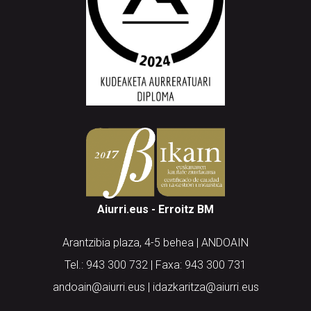
Aiurri.eus - Erroitz BM
Arantzibia plaza, 4-5 behea | ANDOAIN
Tel.: 943 300 732 | Faxa: 943 300 731
andoain@aiurri.eus | idazkaritza@aiurri.eus