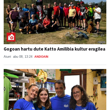
Gogoan hartu dute Katto Amilibia kultur eragilea
Aiurri
abu 08, 13:24
ANDOAIN