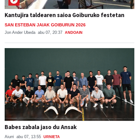
Kantujira taldearen saioa Goiburuko festetan
SAN ESTEBAN JAIAK GOIBURUN 2026
Jon Ander Ubeda
abu 07, 20:37
ANDOAIN
Babes zabala jaso du Ansak
Aiurri
abu 07, 13:55
URNIETA