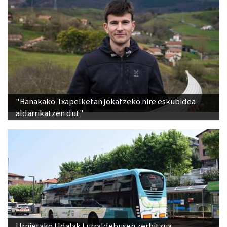
"Banakako Txapelketan jokatzeko nire eskubidea
aldarrikatzen dut"
Urnietako Udalak Lurraldebusen zerbitzua