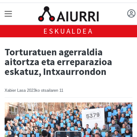
ESKUALDEA
Torturatuen agerraldia
aitortza eta erreparazioa
eskatuz, Intxaurrondon
Xabier Lasa
2023ko otsailaren 11