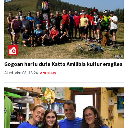
Gogoan hartu dute Katto Amilibia kultur eragilea
Aiurri
abu 08, 13:24
ANDOAIN