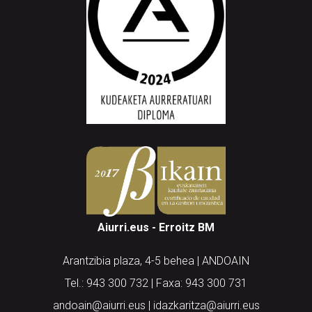
Aiurri.eus - Erroitz BM
Arantzibia plaza, 4-5 behea | ANDOAIN
Tel.: 943 300 732 | Faxa: 943 300 731
andoain@aiurri.eus | idazkaritza@aiurri.eus