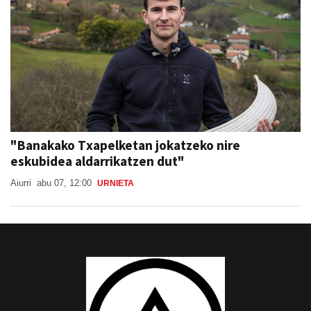
"Banakako Txapelketan jokatzeko nire
eskubidea aldarrikatzen dut"
Aiurri
abu 07, 12:00
URNIETA