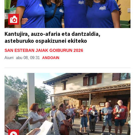
Kantujira, auzo-afaria eta dantzaldia,
asteburuko ospakizunei ekiteko
SAN ESTEBAN JAIAK GOIBURUN 2026
Aiurri
abu 08, 09:31
ANDOAIN