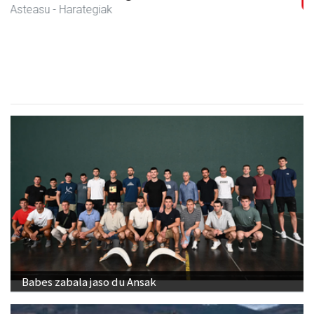
Joxean harategia
Zizurkil
- Harategiak
Babes zabala jaso du Ansak