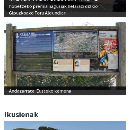
hobetzeko premia nagusiak helarazi dizkio
Gipuzkoako Foru Aldundiari
Andazarrate: Eusteko kemena
Ikusienak