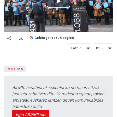
Gehitu gaitzazu Googlen
Entzun
Itzuli
POLITIKA
AIURRI hedabideak eskualdeko nortasun hitzak
jaso eta zabaltzen ditu. Harpidedun eginda, tokiko
albisteak euskaraz lantzen dituen komunikabidea
babestuko duzu.
Egin AIURRIkide!