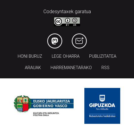
Codesyntaxek garatua
HONI BURUZ
LEGE OHARRA
PUBLIZITATEA
ARAUAK
HARREMANETARAKO
RSS