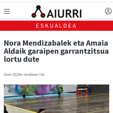
ESKUALDEA
Nora Mendizabalek eta Amaia
Aldaik garaipen garrantzitsua
lortu dute
Aiurri
2023ko otsailaren 13a