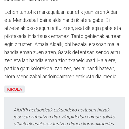
Lehen tantotik markagailuan aurretik joan ziren Aldai
eta Mendizabal, baina alde handirik atera gabe. Bi
atzelariak oso seguru aritu ziren, akatsik egin gabe eta
pilotakada indartsuak emanez. Tanto gehienak aurrean
egin zituzten: Amaia Aldaik, ohi bezala, erasoan maila
handia eman zuen arren, Garaik defentsan sendo aritu
zen eta lan handia eman zion txapeldunari. Hala ere,
partida gorri kolorekoa izan zen, neurri handi batean,
Nora Mendizabal andoindarraren erakustaldia medio.
KIROLA
AIURRI hedabideak eskualdeko nortasun hitzak
jaso eta zabaltzen ditu. Harpidedun eginda, tokiko
albisteak euskaraz lantzen dituen komunikabidea