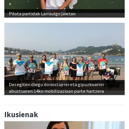
Pilota partidak Larraulgo jaietan
Dei egiten diegu donostiarrei eta gipuzkoarrei
abuztuaren 14ko mobilizazioan parte hartzera
Ikusienak