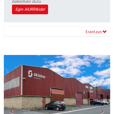
babestuko duzu.
Egin AIURRIkide!
Erantzun