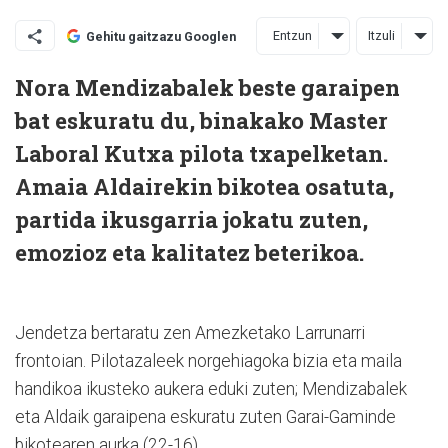
Entzun
Itzuli
Gehitu gaitzazu Googlen
Nora Mendizabalek beste garaipen
bat eskuratu du, binakako Master
Laboral Kutxa pilota txapelketan.
Amaia Aldairekin bikotea osatuta,
partida ikusgarria jokatu zuten,
emozioz eta kalitatez beterikoa.
Jendetza bertaratu zen Amezketako Larrunarri
frontoian. Pilotazaleek norgehiagoka bizia eta maila
handikoa ikusteko aukera eduki zuten; Mendizabalek
eta Aldaik garaipena eskuratu zuten Garai-Gaminde
bikotearen aurka (22-16).