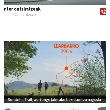
Previous
Next
Goine esnekiak
Asteasu
- Esnekiak
Sorabilla Trail, aurtengo jaietako berrikuntza nagusia