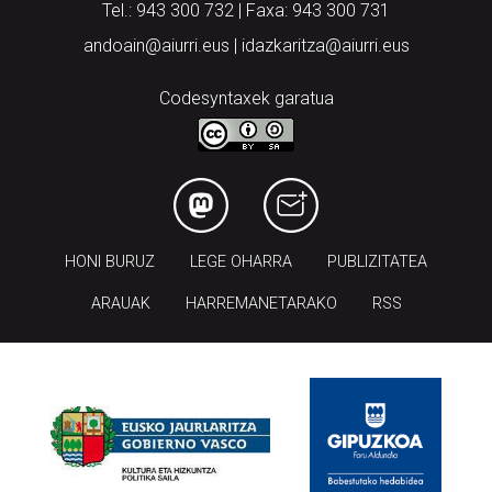
Tel.: 943 300 732 | Faxa: 943 300 731
andoain@aiurri.eus | idazkaritza@aiurri.eus
Codesyntaxek garatua
HONI BURUZ
LEGE OHARRA
PUBLIZITATEA
ARAUAK
HARREMANETARAKO
RSS