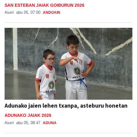
SAN ESTEBAN JAIAK GOIBURUN 2026
Aiurri
abu 05, 07:00
ANDOAIN
Adunako jaien lehen txanpa, asteburu honetan
ADUNAKO JAIAK 2026
Aiurri
abu 05, 08:47
ADUNA