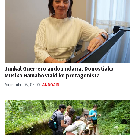
Junkal Guerrero andoaindarra, Donostiako
Musika Hamabostaldiko protagonista
Aiurri
abu 05, 07:00
ANDOAIN