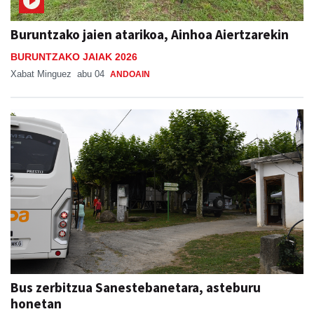
Buruntzako jaien atarikoa, Ainhoa Aiertzarekin
BURUNTZAKO JAIAK 2026
Xabat Minguez
abu 04
ANDOAIN
Bus zerbitzua Sanestebanetara, asteburu
honetan