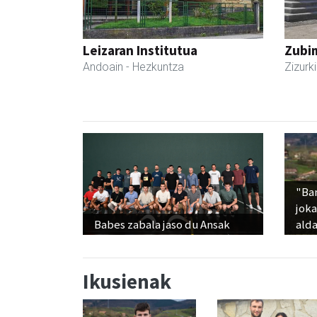
Leizaran Institutua
Zubim
Andoain
- Hezkuntza
Zizurki
"Ba
jok
Babes zabala jaso du Ansak
alda
Ikusienak