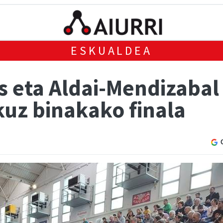
ESKUALDEA
s eta Aldai-Mendizabal
kuz binakako finala