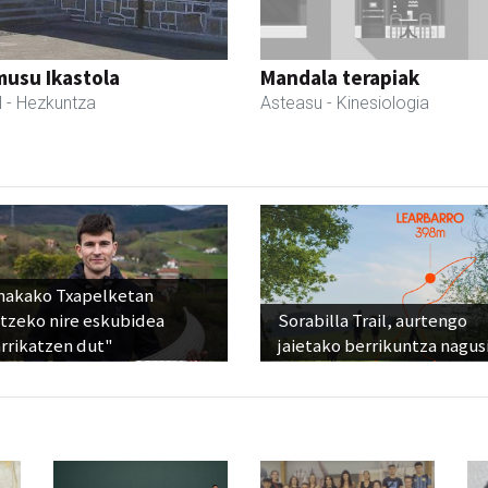
usu Ikastola
Mandala terapiak
l
- Hezkuntza
Asteasu
- Kinesiologia
nakako Txapelketan
atzeko nire eskubidea
Sorabilla Trail, aurtengo
rrikatzen dut"
jaietako berrikuntza nagus