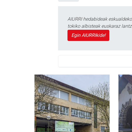
AIURRI hedabideak eskualdeko n
tokiko albisteak euskaraz lan
Egin AIURRIkide!