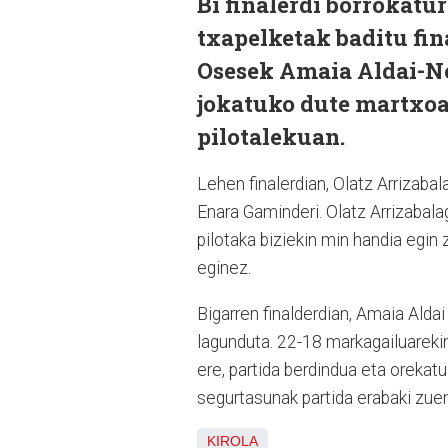
Bi finalerdi borrokatu
txapelketak baditu fin
Osesek Amaia Aldai-N
jokatuko dute martxoa
pilotalekuan.
Lehen finalerdian, Olatz Arrizaba
Enara Gaminderi. Olatz Arrizabala
pilotaka biziekin min handia egin 
eginez.
Bigarren finalderdian, Amaia Ald
lagunduta. 22-18 markagailuarekin
ere, partida berdindua eta orekat
segurtasunak partida erabaki zuen
KIROLA