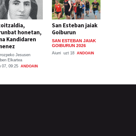
oitzaldia,
San Esteban jaiak
runbat honetan,
Goiburun
ma Kandidaren
SAN ESTEBAN JAIAK
menez
GOIBURUN 2026
Aiurri
uzt 18
ANDOAIN
rrozpeko Jesusen
ben Elkartea
 07, 09:25
ANDOAIN