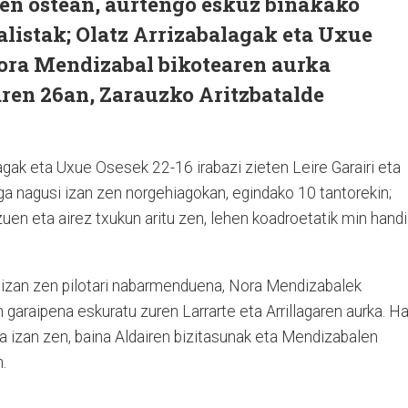
ren ostean, aurtengo eskuz binakako
alistak; Olatz Arrizabalagak eta Uxue
ora Mendizabal bikotearen aurka
ren 26an, Zarauzko Aritzbatalde
lagak eta Uxue Osesek 22-16 irabazi zieten Leire Garairi eta
ga nagusi izan zen norgehiagokan, egindako 10 tantorekin;
zuen eta airez txukun aritu zen, lehen koadroetatik min hand
ai izan zen pilotari nabarmenduena, Nora Mendizabalek
 garaipena eskuratu zuren Larrarte eta Arrillagaren aurka. Ha
ua izan zen, baina Aldairen bizitasunak eta Mendizabalen
.