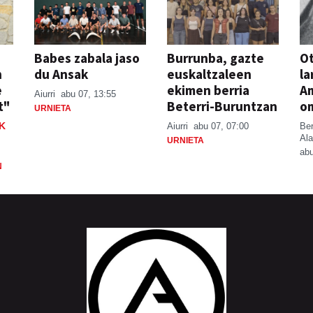
Babes zabala jaso
Burrunba, gazte
Ot
n
du Ansak
euskaltzaleen
la
e
ekimen berria
A
Aiurri
abu 07, 13:55
t"
Beterri-Buruntzan
o
URNIETA
K
Aiurri
abu 07, 07:00
Be
Ala
URNIETA
abu
N