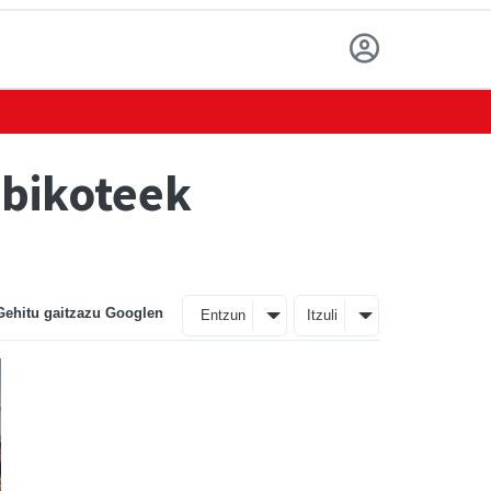
 bikoteek
Gehitu gaitzazu Googlen
Entzun
Itzuli