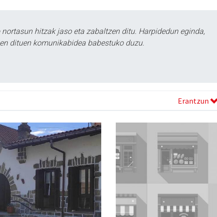
ortasun hitzak jaso eta zabaltzen ditu. Harpidedun eginda,
tzen dituen komunikabidea babestuko duzu.
Erantzun