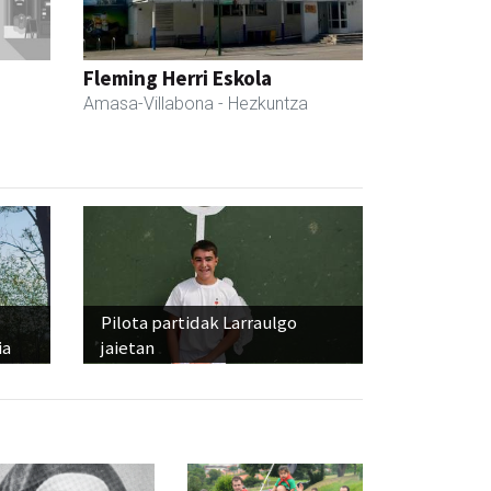
Fleming Herri Eskola
Amasa-Villabona
- Hezkuntza
Pilota partidak Larraulgo
ia
jaietan