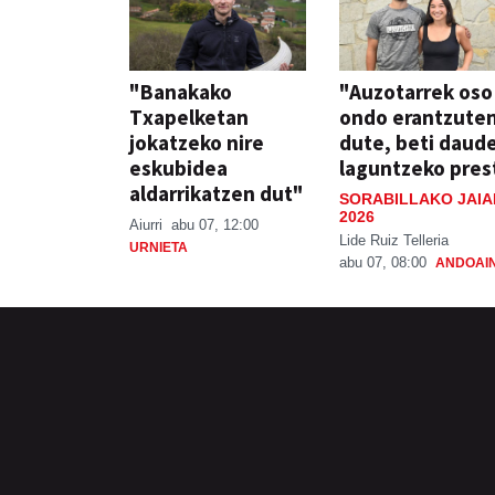
"Banakako
"Auzotarrek oso
Txapelketan
ondo erantzute
jokatzeko nire
dute, beti daud
eskubidea
laguntzeko pres
aldarrikatzen dut"
SORABILLAKO JAIA
2026
Aiurri
abu 07, 12:00
Lide Ruiz Telleria
URNIETA
abu 07, 08:00
ANDOAI