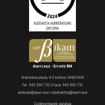
Aiurri.eus - Erroitz BM
Arantzibia plaza, 4-5 behea | ANDOAIN
Tel.: 943 300 732 | Faxa: 943 300 731
andoain@aiurri.eus | idazkaritza@aiurri.eus
Codesyntaxek garatua