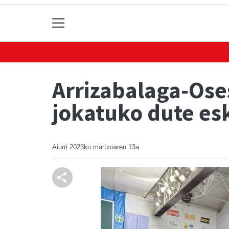
Arrizabalaga-Ose
jokatuko dute es
Aiurri
2023ko martxoaren 13a