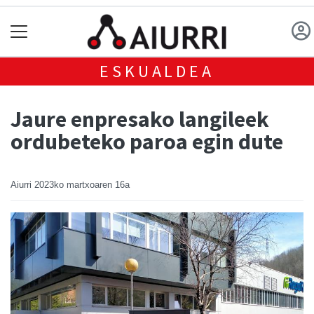
ESKUALDEA
Jaure enpresako langileek
ordubeteko paroa egin dute
Aiurri
2023ko martxoaren 16a