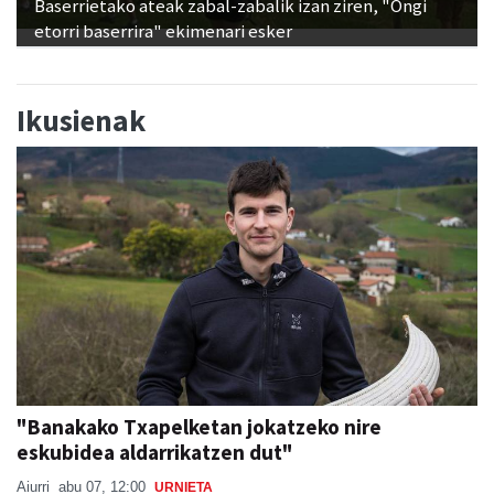
Baserrietako ateak zabal-zabalik izan ziren, "Ongi
etorri baserrira" ekimenari esker
Ikusienak
"Banakako Txapelketan jokatzeko nire
eskubidea aldarrikatzen dut"
Aiurri
abu 07, 12:00
URNIETA