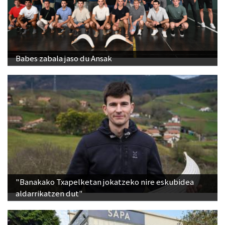
Babes zabala jaso du Ansak
"Banakako Txapelketan jokatzeko nire eskubidea
aldarrikatzen dut"