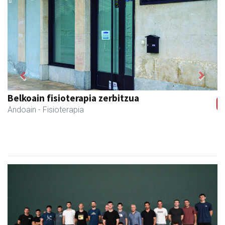
Previous
Next
Aita Larramendi Ikastola
Andoain
- Hezkuntza