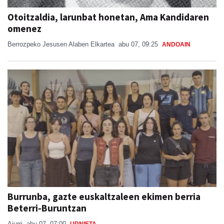
Otoitzaldia, larunbat honetan, Ama Kandidaren
omenez
Berrozpeko Jesusen Alaben Elkartea
abu 07, 09:25
ANDOAIN
Burrunba, gazte euskaltzaleen ekimen berria
Beterri-Buruntzan
Aiurri
abu 07, 07:00