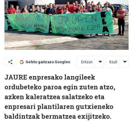
Entzun
Itzuli
Gehitu gaitzazu Googlen
JAURE enpresako langileek
ordubeteko paroa egin zuten atzo,
azken kaleratzea salatzeko eta
enpresari plantilaren gutxieneko
baldintzak bermatzea exijitzeko.