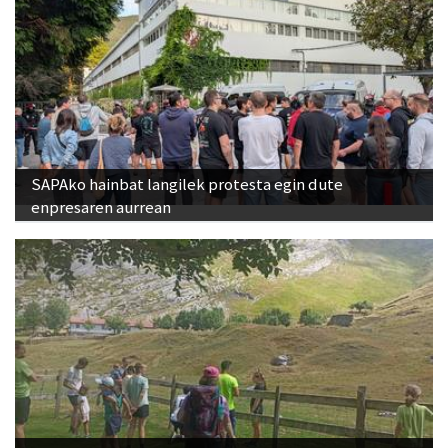
SAPAko hainbat langilek protesta egin dute
enpresaren aurrean