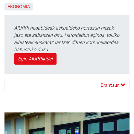
EKONOMIA
AIURRI hedabideak eskualdeko nortasun hitzak
jaso eta zabaltzen ditu. Harpidedun eginda, tokiko
albisteak euskaraz lantzen dituen komunikabidea
babestuko duzu.
Egin AIURRIkide!
Erantzun