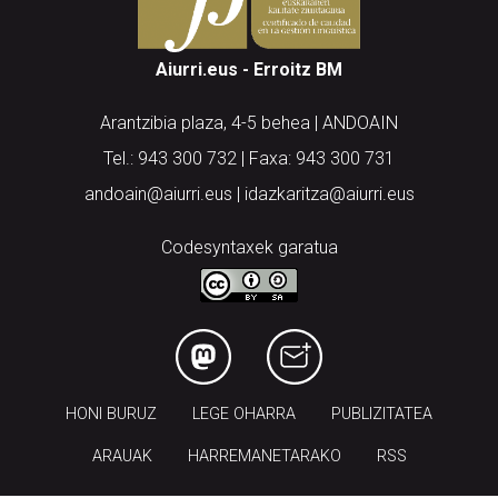
Aiurri.eus - Erroitz BM
Arantzibia plaza, 4-5 behea | ANDOAIN
Tel.: 943 300 732 | Faxa: 943 300 731
andoain@aiurri.eus | idazkaritza@aiurri.eus
Codesyntaxek garatua
HONI BURUZ
LEGE OHARRA
PUBLIZITATEA
ARAUAK
HARREMANETARAKO
RSS