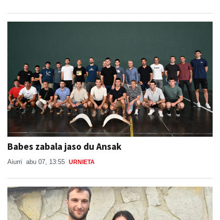
Babes zabala jaso du Ansak
Aiurri
abu 07, 13:55
URNIETA