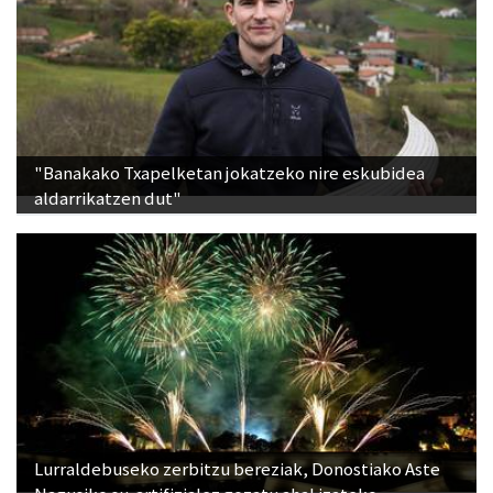
"Banakako Txapelketan jokatzeko nire eskubidea
aldarrikatzen dut"
Lurraldebuseko zerbitzu bereziak, Donostiako Aste