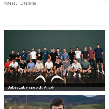
Asteasu
- Ontziratzeak
Babes zabala jaso du Ansak