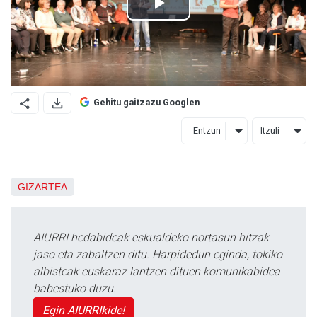
Gehitu gaitzazu Googlen
Entzun
Itzuli
GIZARTEA
AIURRI hedabideak eskualdeko nortasun hitzak
jaso eta zabaltzen ditu. Harpidedun eginda, tokiko
albisteak euskaraz lantzen dituen komunikabidea
babestuko duzu.
Egin AIURRIkide!