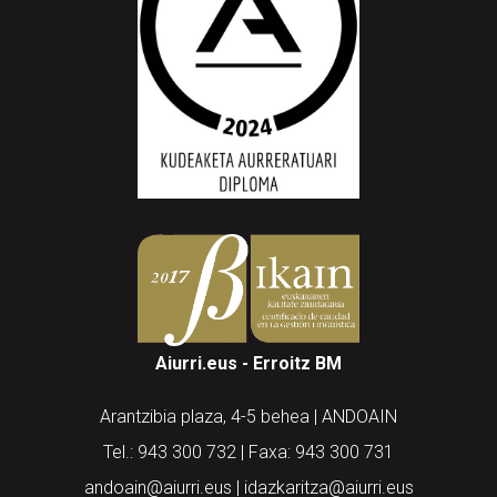
Aiurri.eus - Erroitz BM
Arantzibia plaza, 4-5 behea | ANDOAIN
Tel.: 943 300 732 | Faxa: 943 300 731
andoain@aiurri.eus | idazkaritza@aiurri.eus