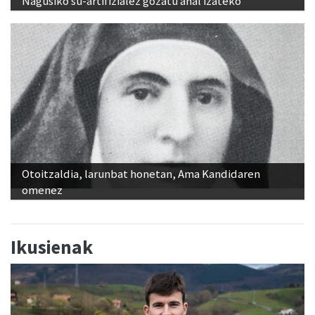
Nagusiko su-artifizialez gozatu ahal izateko
Otoitzaldia, larunbat honetan, Ama Kandidaren
omenez
Ikusienak