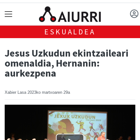
ESKUALDEA
Jesus Uzkudun ekintzaileari
omenaldia, Hernanin:
aurkezpena
Xabier Lasa
2023ko martxoaren 29a