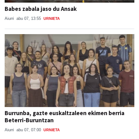
Babes zabala jaso du Ansak
Aiurri
abu 07, 13:55
URNIETA
Burrunba, gazte euskaltzaleen ekimen berria
Beterri-Buruntzan
Aiurri
abu 07, 07:00
URNIETA