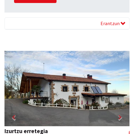
Erantzun
Previous
Next
Skinter ontziratzeak