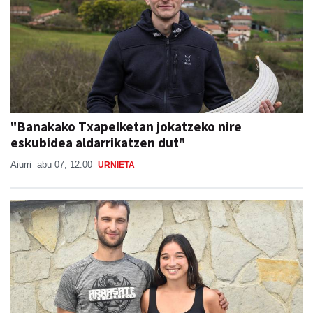
"Banakako Txapelketan jokatzeko nire
eskubidea aldarrikatzen dut"
Aiurri
abu 07, 12:00
URNIETA