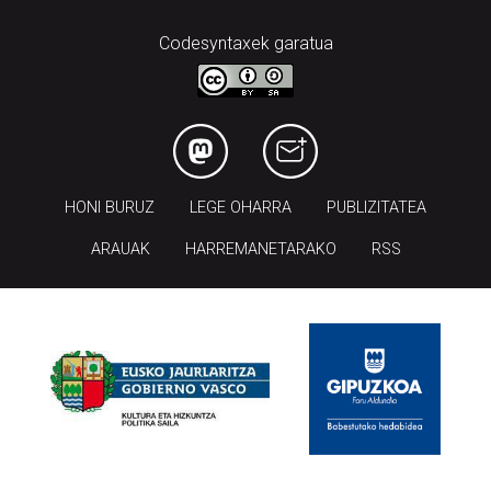
Codesyntaxek garatua
HONI BURUZ
LEGE OHARRA
PUBLIZITATEA
ARAUAK
HARREMANETARAKO
RSS