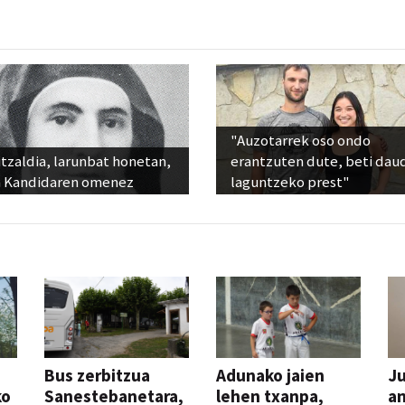
"Auzotarrek oso ondo
tzaldia, larunbat honetan,
erantzuten dute, beti dau
 Kandidaren omenez
laguntzeko prest"
Bus zerbitzua
Adunako jaien
Ju
ko
Sanestebanetara,
lehen txanpa,
an