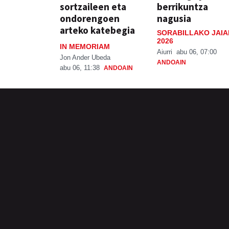
sortzaileen eta
berrikuntza
ondorengoen
nagusia
arteko katebegia
SORABILLAKO JAIA
2026
IN MEMORIAM
Aiurri
abu 06, 07:00
Jon Ander Ubeda
ANDOAIN
abu 06, 11:38
ANDOAIN