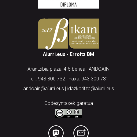
Aiurri.eus - Erroitz BM
Arantzibia plaza, 4-5 behea | ANDOAIN
Tel.: 943 300 732 | Faxa: 943 300 731
andoain@aiurri.eus | idazkaritza@aiurri.eus
Codesyntaxek garatua