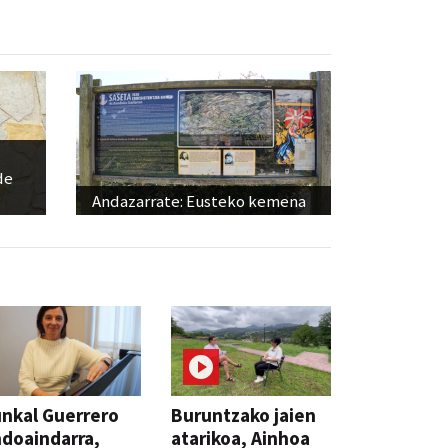
de
Andazarrate: Eusteko kemena
nkal Guerrero
Buruntzako jaien
doaindarra,
atarikoa, Ainhoa