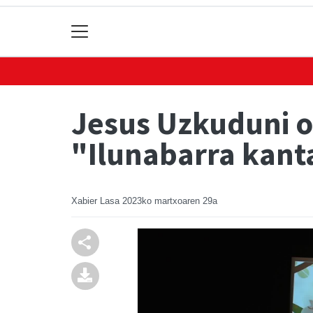
Jesus Uzkuduni o
"Ilunabarra kant
Xabier Lasa
2023ko martxoaren 29a