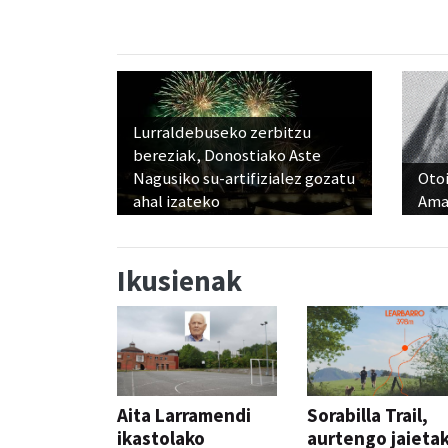
Lurraldebuseko zerbitzu
bereziak, Donostiako Aste
Nagusiko su-artifizialez gozatu
Otoi
ahal izateko
Ama
Ikusienak
Aita Larramendi
Sorabilla Trail,
ikastolako
aurtengo jaieta