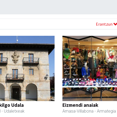
Erantzun
kilgo Udala
Eizmendi anaiak
l
- Udaletxeak
Amasa-Villabona
- Armategia