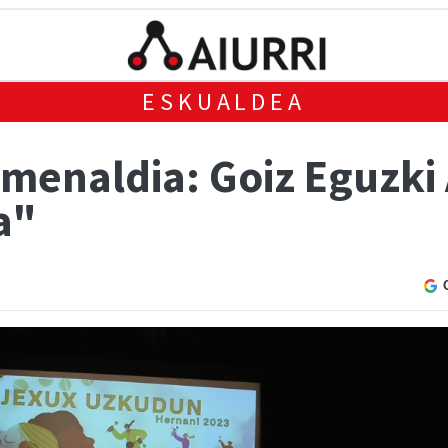
ESKUALDEA
menaldia: Goiz Eguzki
a"