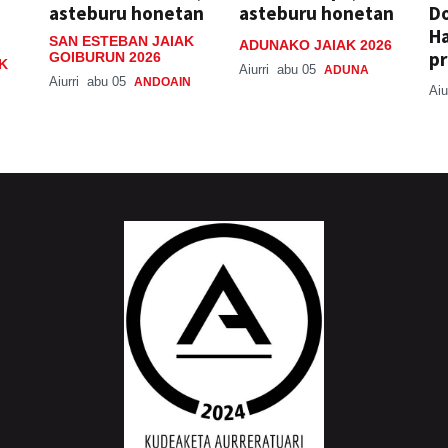
asteburu honetan
asteburu honetan
Do
H
SAN ESTEBAN JAIAK
ADUNAKO JAIAK 2026
pr
GOIBURUN 2026
K
Aiurri
abu 05
ADUNA
Aiurri
abu 05
ANDOAIN
Aiu