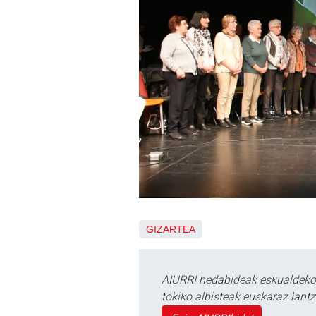
GIZARTEA
AIURRI hedabideak eskualdeko n
tokiko albisteak euskaraz lan