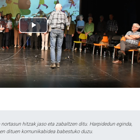
ortasun hitzak jaso eta zabaltzen ditu. Harpidedun eginda,
tzen dituen komunikabidea babestuko duzu.