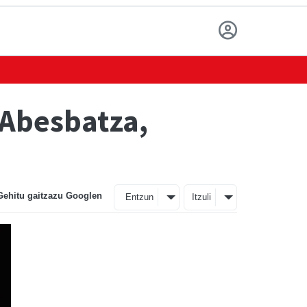
 Abesbatza,
Gehitu gaitzazu Googlen
Entzun
Itzuli