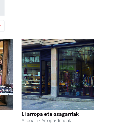
Li arropa eta osagarriak
Andoain
- Arropa-dendak