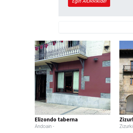
Egin AIURRIkide!
Elizondo taberna
Zizur
Andoain
-
Zizurki