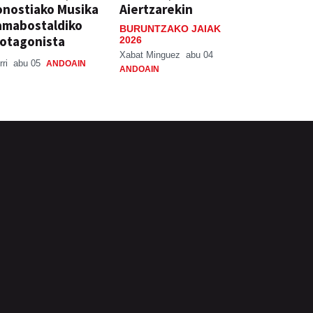
nostiako Musika
Aiertzarekin
amabostaldiko
BURUNTZAKO JAIAK
otagonista
2026
Xabat Minguez
abu 04
rri
abu 05
ANDOAIN
ANDOAIN