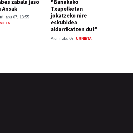
bes zabala jaso
"Banakako
u Ansak
Txapelketan
jokatzeko nire
rri
abu 07, 13:55
eskubidea
NIETA
aldarrikatzen dut"
Aiurri
abu 07
URNIETA