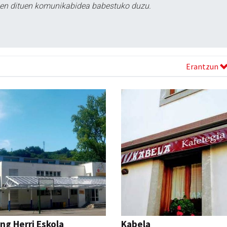
tzen dituen komunikabidea babestuko duzu.
Erantzun
ng Herri Eskola
Kabela