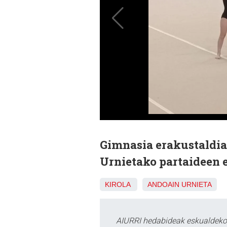
Gimnasia erakustaldia
Urnietako partaideen 
KIROLA
ANDOAIN
URNIETA
AIURRI hedabideak eskualdeko n