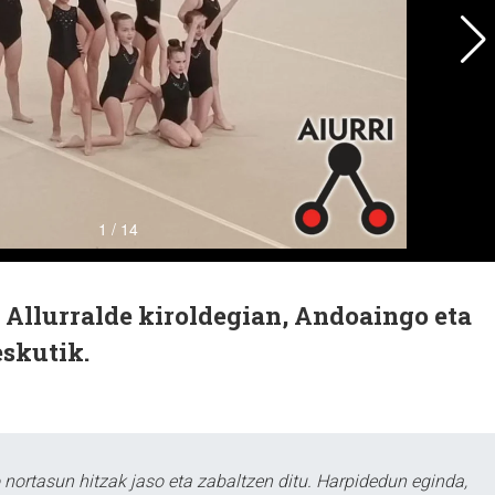
 Allurralde kiroldegian, Andoaingo eta
eskutik.
ortasun hitzak jaso eta zabaltzen ditu. Harpidedun eginda,