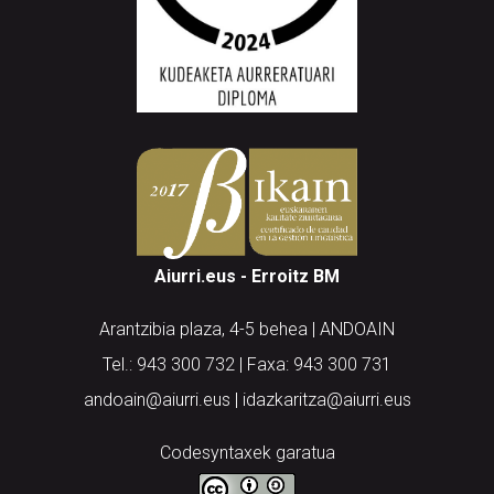
Aiurri.eus - Erroitz BM
Arantzibia plaza, 4-5 behea | ANDOAIN
Tel.: 943 300 732 | Faxa: 943 300 731
andoain@aiurri.eus | idazkaritza@aiurri.eus
Codesyntaxek garatua