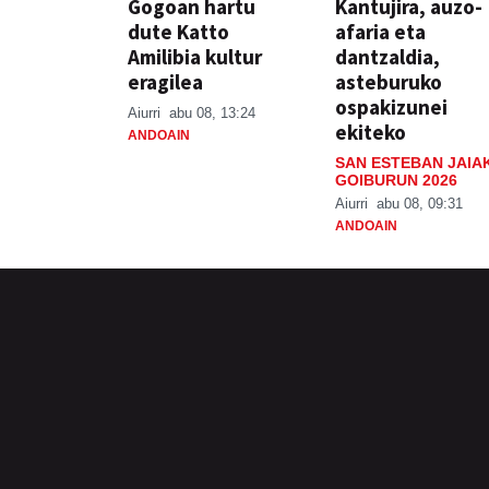
Gogoan hartu
Kantujira, auzo-
dute Katto
afaria eta
Amilibia kultur
dantzaldia,
eragilea
asteburuko
ospakizunei
Aiurri
abu 08, 13:24
ekiteko
ANDOAIN
SAN ESTEBAN JAIA
GOIBURUN 2026
Aiurri
abu 08, 09:31
ANDOAIN