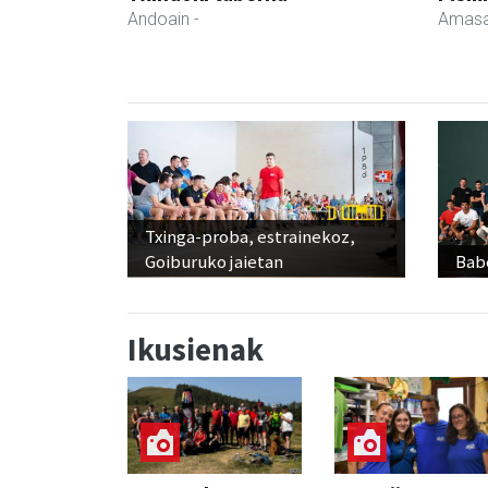
Andoain
-
Amasa
Txinga-proba, estrainekoz,
Goiburuko jaietan
Babe
Ikusienak