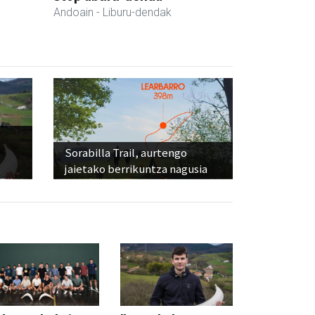
Andoain
- Liburu-dendak
Sorabilla Trail, aurtengo
jaietako berrikuntza nagusia