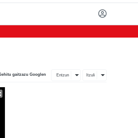
Gehitu gaitzazu Googlen
Entzun
Itzuli