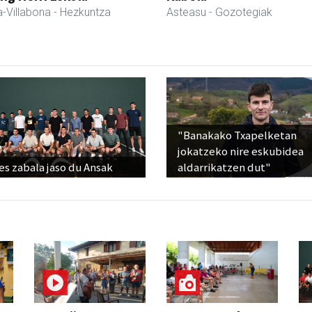
-Villabona
- Hezkuntza
Asteasu
- Gozotegiak
"Banakako Txapelketan
jokatzeko nire eskubidea
s zabala jaso du Ansak
aldarrikatzen dut"