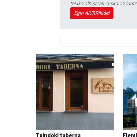
tokiko albisteak euskaraz lan
Egin AIURRIkide!
Txindoki taberna
Flemi