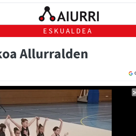
ESKUALDEA
koa Allurralden