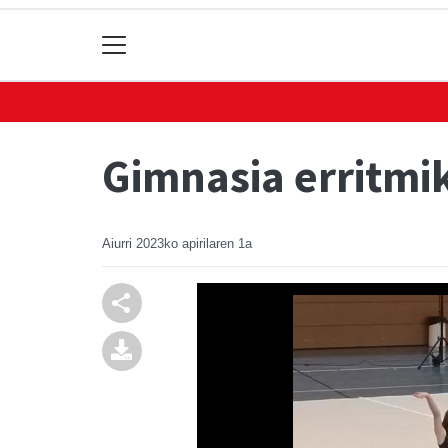
Gimnasia erritmi
Aiurri
2023ko apirilaren 1a