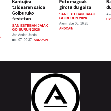
Kantujira
Potx magoak
Ba
taldearen saioa
girotu du goiza
d
Goiburuko
SAN ESTEBAN JAIAK
Aiu
festetan
GOIBURUN 2026
UR
Aiurri
abu 08, 16:28
SAN ESTEBAN JAIAK
ANDOAIN
GOIBURUN 2026
Jon Ander Ubeda
K
abu 07, 20:37
ANDOAIN